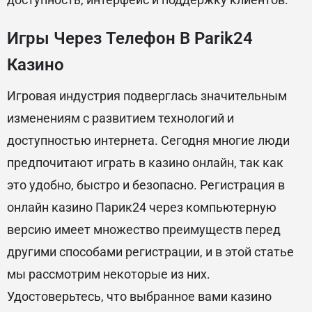
Игры Через Телефон В Parik24
Казино
Игровая индустрия подверглась значительным
изменениям с развитием технологий и
доступностью интернета. Сегодня многие люди
предпочитают играть в казино онлайн, так как
это удобно, быстро и безопасно. Регистрация в
онлайн казино Парик24 через компьютерную
версию имеет множество преимуществ перед
другими способами регистрации, и в этой статье
мы рассмотрим некоторые из них.
Удостоверьтесь, что выбранное вами казино