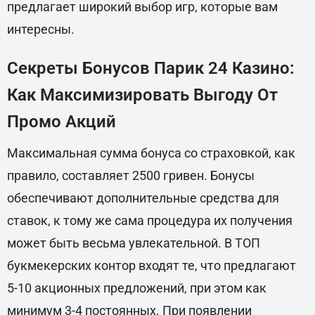
предлагает широкий выбор игр, которые вам
интересны.
Секреты Бонусов Парик 24 Казино:
Как Максимизировать Выгоду От
Промо Акций
Максимальная сумма бонуса со страховкой, как
правило, составляет 2500 гривен. Бонусы
обеспечивают дополнительные средства для
ставок, к тому же сама процедура их получения
может быть весьма увлекательной. В ТОП
букмекерских контор входят те, что предлагают
5-10 акционных предложений, при этом как
минимум 3-4 постоянных. При появлении