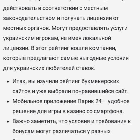
действовать в соответствии с местным
законодательством и получать лицензии от
местных органов. Могут предоставлять услуги
украинским игрокам, не имея локальной
лицензии. В этот рейтинг вошли компании,
которые предлагают самые выгодные условия
для украинских любителей ставок.
Итак, вы изучили рейтинг букмекерских
сайтов и уже выбрали понравившийся сайт.
Мобильное приложение Парик 24 – удобное
решение для игры в казино со смартфона.
Важно заметить, что условия и требования к
бонусам могут различаться у разных