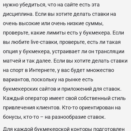
нужно убедиться, что на сайте есть эта
дисциплина. Если вы хотите делать ставки на
очень высокие или очень низкие суммы,
проверьте, какие лимиты есть у букмекера. Если
вы любите live-ставки, проверьте, есть ли такая
опция у букмекера, устраивает ли он трансляции
матчей и так далее. Если вы хотите делать ставки
на спорт в Интернете, у вас будет множество
вариантов, поскольку на рынке есть
букмекерских сайтов и приложений для ставок.
Каждый оператор имеет свой собственный стиль
привлечения клиентов. Кто-то ориентирован на
бонусы, кто-то – на разнообразие ставок.
Для каждой букмекерской конторы подготовлен