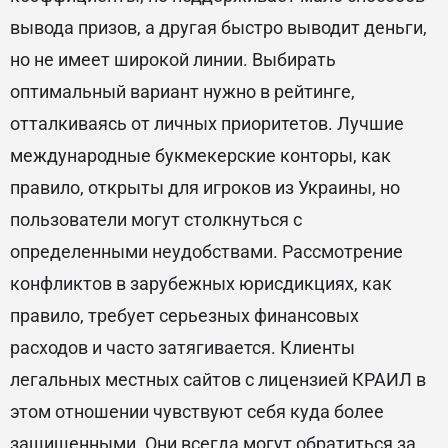
вывода призов, а другая быстро выводит деньги,
но не имеет широкой линии. Выбирать
оптимальный вариант нужно в рейтинге,
отталкиваясь от личных приоритетов. Лучшие
международные букмекерские конторы, как
правило, открыты для игроков из Украины, но
пользователи могут столкнуться с
определенными неудобствами. Рассмотрение
конфликтов в зарубежных юрисдикциях, как
правило, требует серьезных финансовых
расходов и часто затягивается. Клиенты
легальных местных сайтов с лицензией КРАИЛ в
этом отношении чувствуют себя куда более
защищенными. Они всегда могут обратиться за