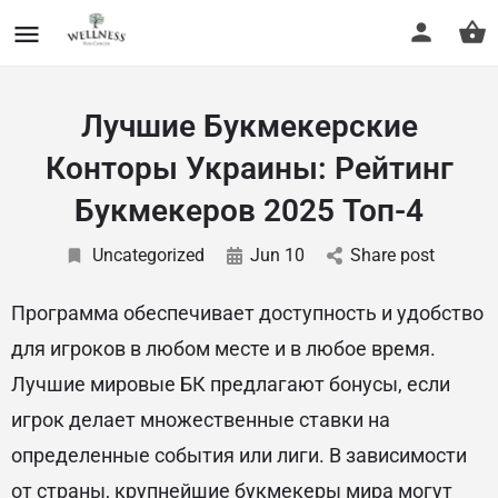
Лучшие Букмекерские
Конторы Украины: Рейтинг
Букмекеров 2025 Топ-4
Uncategorized
Jun 10
Share post
Программа обеспечивает доступность и удобство
для игроков в любом месте и в любое время.
Лучшие мировые БК предлагают бонусы, если
игрок делает множественные ставки на
определенные события или лиги. В зависимости
от страны, крупнейшие букмекеры мира могут