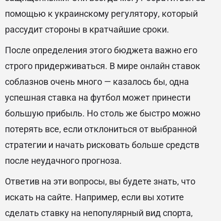
помощью к украинскому регулятору, который
рассудит стороны в кратчайшие сроки.
После определения этого бюджета важно его
строго придерживаться. В мире онлайн ставок
соблазнов очень много — казалось бы, одна
успешная ставка на футбол может принести
большую прибыль. Но столь же быстро можно
потерять все, если отклониться от выбранной
стратегии и начать рисковать больше средств
после неудачного прогноза.
Ответив на эти вопросы, вы будете знать, что
искать на сайте. Например, если вы хотите
сделать ставку на непопулярный вид спорта,