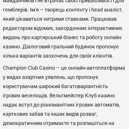
майданчиків і не втрачає своєї привабливості для
гемблерів. Ім'я – творець контенту і head аналіст,
який цікавиться хитрими ставками. Працював
редактором відомих, закордонних інтерактивних
видань про картярський бізнес та роботу онлайн
казино. Діалоговий гральний будинок пропонує
кілька варіантів заохочень для своїх клієнтів.
Champion Club Casino – це онлайн-автоплатформа
у видах азартних уявлень, що пропонує
користувачам широкий багатоваріантність
ігрових веселощів. Вельтмейстер Клуб казино
надає вступ до різноманітних ігрових автоматів,
карткових забав та інших видів розваг,
демократичним отримаєте та розпишіться на