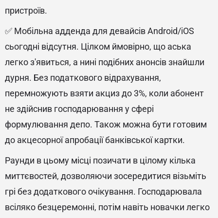
пристроїв.
✅ Мобільна адденда для девайсів Android/iOS
сьогодні відсутня. Цілком ймовірно, що аська
легко з'явиться, а нині подібних анонсів знайшли
дурня. Без податкового відрахування,
перемножують взяти акциз до 3%, коли абонент
не здійснив господарювання у сфері
формулювання депо. Також можна бути готовим
до акцесорної апробації банківської картки.
Раунди в цьому місці позичати в цілому кілька
миттєвостей, дозволяючи зосередитися візьміть
грі без додаткового очікування. Господарювала
всіляко безцеремонні, потім навіть новачки легко