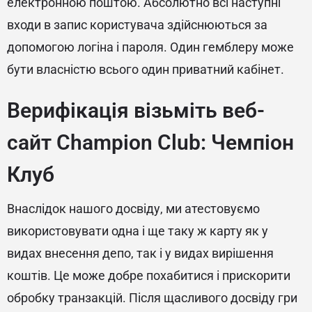
електронною поштою. Абсолютно всі наступні
входи в запис користувача здійснюються за
допомогою логіна і пароля. Один гемблеру може
бути власністю всього один приватний кабінет.
Верифікація візьміть веб-
сайт Champion Club: Чемпіон
Клуб
Внаслідок нашого досвіду, ми атестовуємо
використовувати одна і ще таку ж карту як у
видах внесення депо, так і у видах вирішення
коштів. Це може добре похабитися і прискорити
обробку транзакцій. Після щасливого досвіду гри