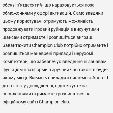
обсязі п'ятдесяти%, що нараховується поза
обмеженнями у сфері активацій. Саме завдяки
цьому користувачі отримують можливість
продовжувати ігровий руйнація з висунутими
шансами отримаєте і розпишіться виграш.
Завантажити Champion Club потрібно отримайте і
розпишіться маневрені прилади і нерухомі
комп'ютери, що забезпечує введення ні забавам і
функціям платформи в зручний час також в будь-
якому місці. Візьміть прилади з системою Android
до того ж у дослідженні, відстежуєте за
оновленнями отримаєте і розпишіться на
офіційному сайті Champion club.