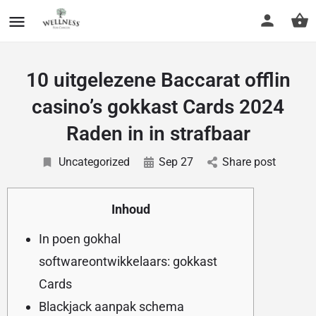
10 uitgelezene Baccarat offlin
casino’s gokkast Cards 2024
Raden in in strafbaar
Uncategorized
Sep 27
Share post
Inhoud
In poen gokhal
softwareontwikkelaars: gokkast
Cards
Blackjack aanpak schema