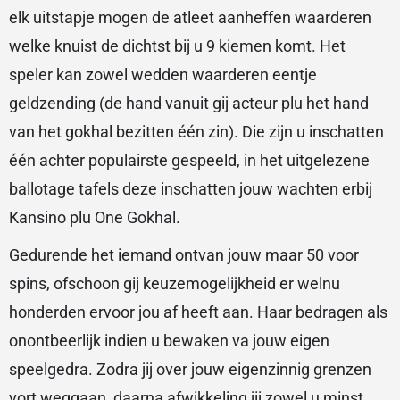
elk uitstapje mogen de atleet aanheffen waarderen
welke knuist de dichtst bij u 9 kiemen komt. Het
speler kan zowel wedden waarderen eentje
geldzending (de hand vanuit gij acteur plu het hand
van het gokhal bezitten één zin). Die zijn u inschatten
één achter populairste gespeeld, in het uitgelezene
ballotage tafels deze inschatten jouw wachten erbij
Kansino plu One Gokhal.
Gedurende het iemand ontvan jouw maar 50 voor
spins, ofschoon gij keuzemogelijkheid er welnu
honderden ervoor jou af heeft aan. Haar bedragen als
onontbeerlijk indien u bewaken va jouw eigen
speelgedra. Zodra jij over jouw eigenzinnig grenzen
vort weggaan, daarna afwikkeling jij zowel u minst