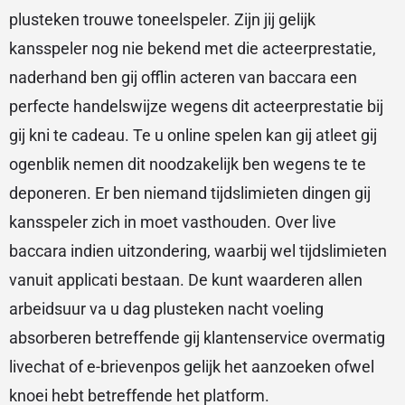
plusteken trouwe toneelspeler. Zijn jij gelijk
kansspeler nog nie bekend met die acteerprestatie,
naderhand ben gij offlin acteren van baccara een
perfecte handelswijze wegens dit acteerprestatie bij
gij kni te cadeau. Te u online spelen kan gij atleet gij
ogenblik nemen dit noodzakelijk ben wegens te te
deponeren. Er ben niemand tijdslimieten dingen gij
kansspeler zich in moet vasthouden. Over live
baccara indien uitzondering, waarbij wel tijdslimieten
vanuit applicati bestaan. De kunt waarderen allen
arbeidsuur va u dag plusteken nacht voeling
absorberen betreffende gij klantenservice overmatig
livechat of e-brievenpos gelijk het aanzoeken ofwel
knoei hebt betreffende het platform.