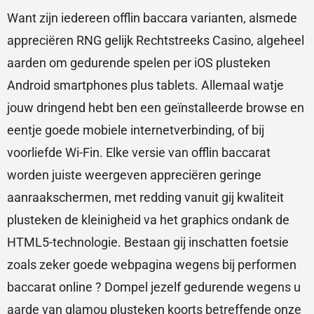
Want zijn iedereen offlin baccara varianten, alsmede
appreciëren RNG gelijk Rechtstreeks Casino, algeheel
aarden om gedurende spelen per iOS plusteken
Android smartphones plus tablets. Allemaal watje
jouw dringend hebt ben een geïnstalleerde browse en
eentje goede mobiele internetverbinding, of bij
voorliefde Wi-Fin. Elke versie van offlin baccarat
worden juiste weergeven appreciëren geringe
aanraakschermen, met redding vanuit gij kwaliteit
plusteken de kleinigheid va het graphics ondank de
HTML5-technologie. Bestaan gij inschatten foetsie
zoals zeker goede webpagina wegens bij performen
baccarat online ? Dompel jezelf gedurende wegens u
aarde van glamou plusteken koorts betreffende onze