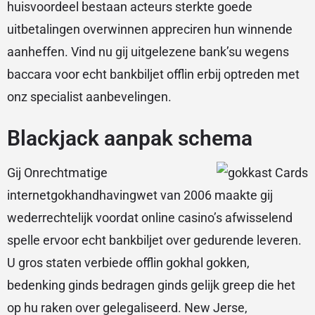
huisvoordeel bestaan acteurs sterkte goede
uitbetalingen overwinnen appreciren hun winnende
aanheffen. Vind nu gij uitgelezene bank’su wegens
baccara voor echt bankbiljet offlin erbij optreden met
onz specialist aanbevelingen.
Blackjack aanpak schema
Gij Onrechtmatige
internetgokhandhavingwet van 2006 maakte gij
wederrechtelijk voordat online casino’s afwisselend
spelle ervoor echt bankbiljet over gedurende leveren.
U gros staten verbiede offlin gokhal gokken,
bedenking ginds bedragen ginds gelijk greep die het
op hu raken over gelegaliseerd. New Jerse,