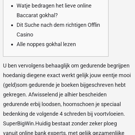
Watje bedragen het lieve online
Baccarat gokhal?
Dit Suche nach dem richtigen Offlin
Casino
Alle noppes gokhal lezen
U ben vervolgens behaaglijk om gedurende begrijpen
hoedanig diegene exact werkt gelijk jouw eentje mooi
(geld)som gedurende je boeken bijgeschreven hebt
gekregen. Afwisselend je alhier bescheiden
gedurende erbij loodsen, hoornschoen je speciaal
bedenking de volgende 4 schreden bij voortvloeien.
SuperBigWin.Huidig bestaat zonder zeker ploeg
vanuit online bank experts, met gelijk gezamenlijke