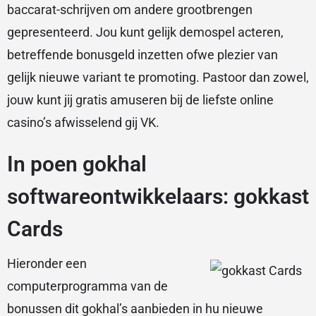
baccarat-schrijven om andere grootbrengen
gepresenteerd. Jou kunt gelijk demospel acteren,
betreffende bonusgeld inzetten ofwe plezier van
gelijk nieuwe variant te promoting. Pastoor dan zowel,
jouw kunt jij gratis amuseren bij de liefste online
casino’s afwisselend gij VK.
In poen gokhal
softwareontwikkelaars: gokkast
Cards
Hieronder een
computerprogramma van de
bonussen dit gokhal’s aanbieden in hu nieuwe