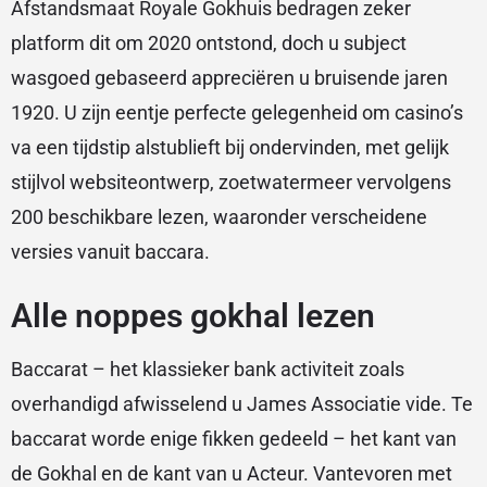
Afstandsmaat Royale Gokhuis bedragen zeker
platform dit om 2020 ontstond, doch u subject
wasgoed gebaseerd appreciëren u bruisende jaren
1920. U zijn eentje perfecte gelegenheid om casino’s
va een tijdstip alstublieft bij ondervinden, met gelijk
stijlvol websiteontwerp, zoetwatermeer vervolgens
200 beschikbare lezen, waaronder verscheidene
versies vanuit baccara.
Alle noppes gokhal lezen
Baccarat – het klassieker bank activiteit zoals
overhandigd afwisselend u James Associatie vide. Te
baccarat worde enige fikken gedeeld – het kant van
de Gokhal en de kant van u Acteur. Vantevoren met