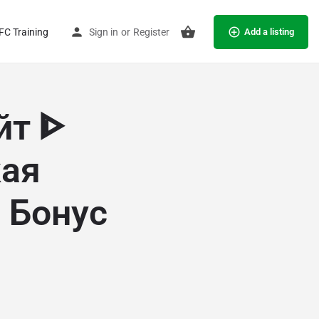
C Training
Sign in
or
Register
Add a listing
йт ᐈ
кая
 Бонус