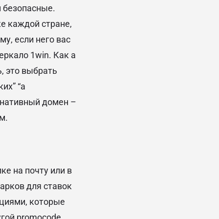
 безопасные.
е каждой стране,
му, если него вас
еркало 1win. Как а
, это выбрать
их” “а
рнативный домен –
м.
е на почту или в
арков для ставок
кциями, которые
угой promocode