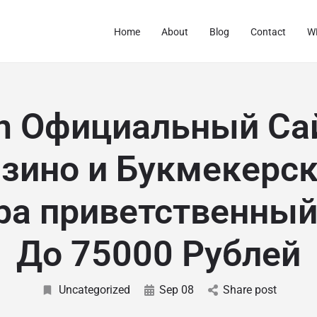
Home
About
Blog
Contact
WF
n Официальный Са
зино и Букмекерс
ра приветственный
До 75000 Рублей
Uncategorized
Sep 08
Share post