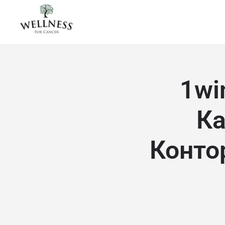
1wi
Ка
Конто