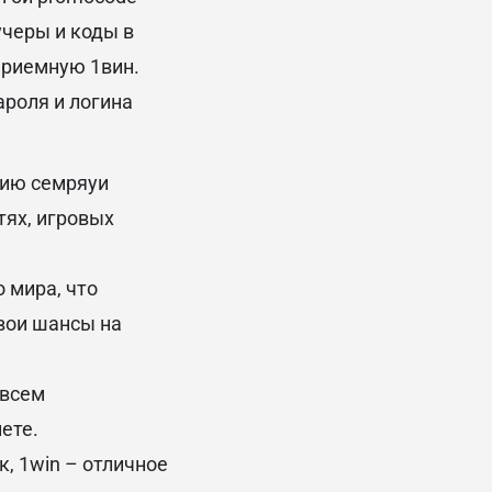
учеры и коды в
приемную 1вин.
ароля и логина
цию семряуи
тях, игровых
 мира, что
вои шансы на
 всем
ете.
к, 1win – отличное