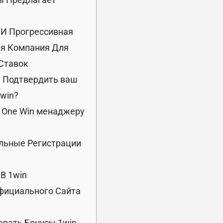
 И Прогрессивная
я Компания Для
Ставок
у Подтвердить ваш
win?
а One Win менаджеру
льные Регистрации
В 1win
Официального Сайта
овать Бонусы 1win