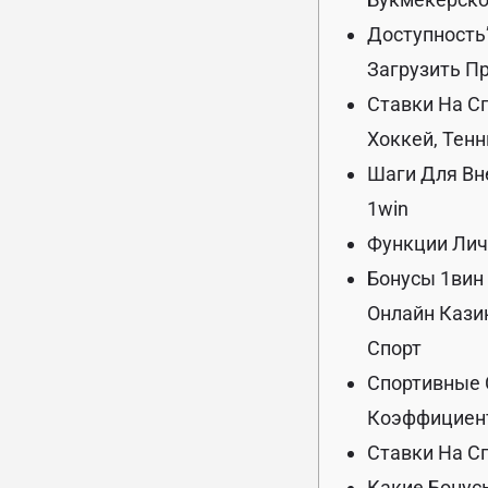
Доступность”
Загрузить П
Ставки На Сп
Хоккей, Тенн
Шаги Для Вн
1win
Функции Лич
Бонусы 1вин
Онлайн Кази
Спорт
Спортивные 
Коэффициент
Ставки На С
Какие Бонус