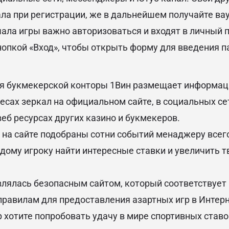
ала при регистрации, же в дальнейшем получайте ва
чала игры важно авторизоваться и входят в личный 
нопкой «Вход», чтобы открыть форму для введения п
я букмекерской конторы 1Вин размещает информа
есах зеркал на официальном сайте, в социальных се
веб ресурсах других казино и букмекеров.
на сайте подобраны сотни событий менаджеру всего
дому игроку найти интересные ставки и увеличить т
влялась безопасным сайтом, который соответствует
равилам для предоставления азартных игр в Интерн
 хотите попробовать удачу в мире спортивных ставо