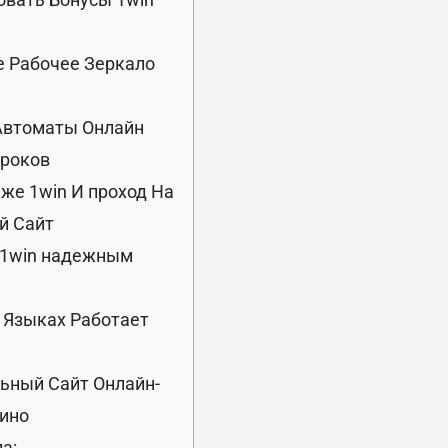
 Рабочее Зеркало
 Автоматы Онлайн
гроков
же 1win И проход На
й Сайт
 1win надежным
 Языках Работает
льный Сайт Онлайн-
зино
а: