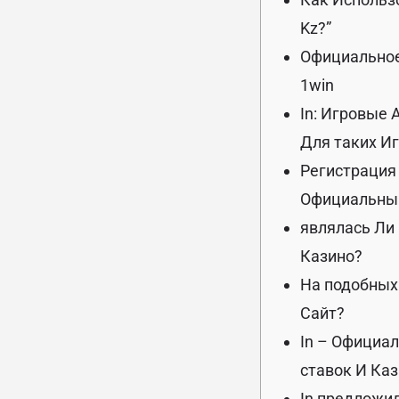
Kz?”
Официальное
1win
In: Игровые
Для таких И
Регистрация 
Официальны
являлась Ли
Казино?
На подобных
Сайт?
In – Официа
ставок И Ка
In предложил