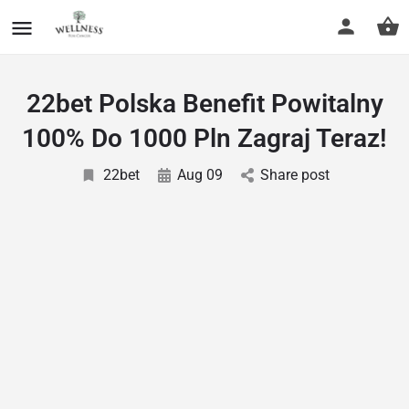
22bet Polska Benefit Powitalny
100% Do 1000 Pln Zagraj Teraz!
22bet
Aug 09
Share post