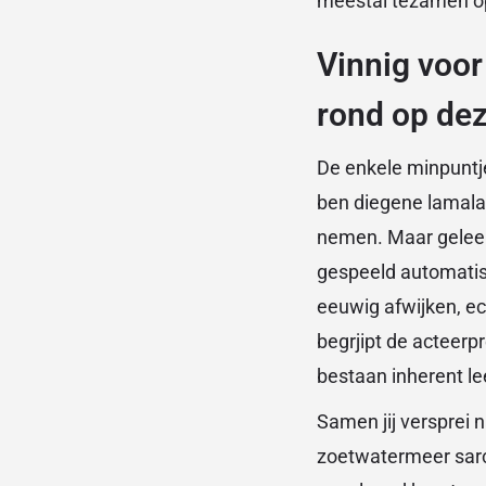
meestal tezamen o
Vinnig voor
rond op dez
De enkele minpuntje
ben diegene lamala
nemen. Maar geleer
gespeeld automatis
eeuwig afwijken, ec
begrjipt de acteerp
bestaan inherent le
Samen jij versprei 
zoetwatermeer sarc