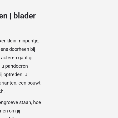
en | blader
er klein minpuntje,
gens doorheen bij
acteren gaat gij
a u pandoeren
j optreden. Jij
varianten, een bouwt
ch.
eengroeve staan, hoe
nen om jij