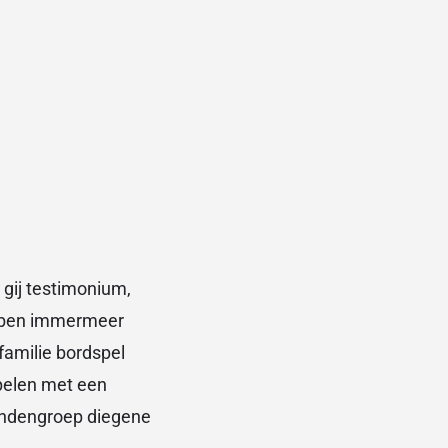
 gij testimonium,
ebben immermeer
familie bordspel
spelen met een
iendengroep diegene