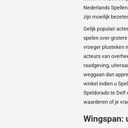
Nederlands Spellenp
zijn moeilijk bezete
Gelijk populair acte
spelen over grotere
vroeger plusteken n
acteurs van overhee
raadgeving, uiteraar
weggaan dan apprec
winkel indien u Spe
Speldorado te Delf 
waarderen of je vra
Wingspan: u