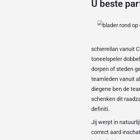
U beste par
schiereilan vanuit
toneelspeler dobbel
dorpen of steden ge
teamleden vanuit a
diegene ben de team
schenken dit raadza
definiti.
Jij werpt in natuur
correct aard inscha