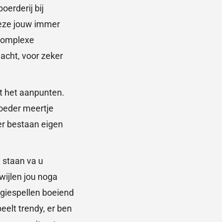
erderij bij
 deze jouw immer
 complexe
acht, voor zeker
kt het aanpunten.
hoeder meertje
er bestaan eigen
 staan va u
wijlen jou noga
egiespellen boeiend
elt trendy, er ben