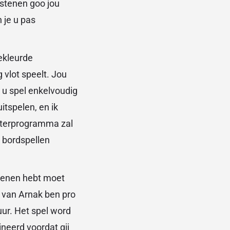
lstenen goo jou
 je u pas
gekleurde
 vlot speelt. Jou
u spel enkelvoudig
itspelen, en ik
uterprogramma zal
r bordspellen
stenen hebt moet
s van Arnak ben pro
ur. Het spel word
neerd voordat gij