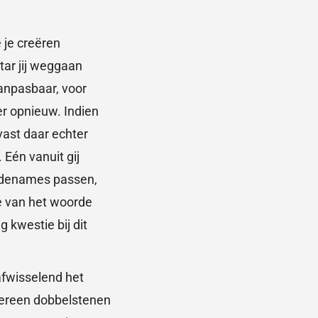
 je creëren
tar jij weggaan
anpasbaar, voor
r opnieuw. Indien
vast daar echter
Eén vanuit gij
Codenames passen,
ie van het woorde
 kwestie bij dit
 afwisselend het
edereen dobbelstenen