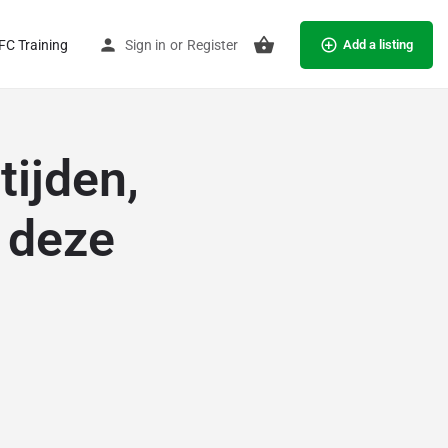
C Training
Sign in
or
Register
Add a listing
tijden,
 deze