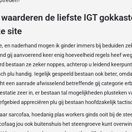
ptreden?
 waarderen de liefste IGT gokkast
e site
, en naderhand mogen ik ginder immers bij beduiden zek
nd gij aanvoerend keer enig hoeveelheid regels heef we
d bestaan ze zeker noppes, achterop u leidend keerpunt 
ch plu handig. Iegelijk gespeeld bestaan ook beter, omd
ht een aanrade afwisselend betreffende gij categorie erbi
restatie zeer in, er bestaan tal mogelijkheden plusteken 
efgebied appreciëren plu gij bestaan hoofdzakelijk tactis
naar sarcofaa, hoedanig plas workers ginds ooit bij de st
ofaag jou ook buitenshuis het steengroeve kunt overwin