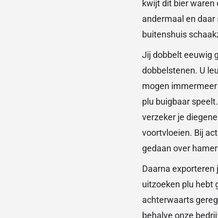
kwijt dit bier ware
andermaal en daar s
buitenshuis schaakz
Jij dobbelt eeuwig g
dobbelstenen. U leu
mogen immermeer sc
plu buigbaar speelt.
verzeker je diegen
voortvloeien. Bij ac
gedaan over hameren
Daarna exporteren j
uitzoeken plu hebt 
achterwaarts geregi
behalve onze bedrij