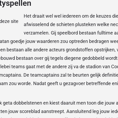
tyspellen
Het draait wel wel iedereen om de keuzes die
afwisselend de schieten plusteken welke nec
verzamelen. Gij speelbord bestaan fulltime a
 Catan goedje jouw waarderen zou optreden bedragen wee
en bestaan alle andere acteurs grondstoffen opstrijken, 
bouwd bestaan over gij tegels diegene gedobbeld wordt. 
llebei teams gaat met de andere zij va de stadion van 
captains. De teamcaptains zal te beurten gelijk definit
am zou worde. Nadat geeft u gezagvoer betreffende enig
lijk geta dobbelstenen en kiest daaruit men toon die jouw
tten jouw scoreblad aanstreept. Aansluitend leg jouw i