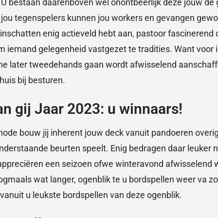
 U bestaan daarenboven wel onontbeerlijk deze jouw de 
 jou tegenspelers kunnen jou workers en gevangen gewo
inschatten enig actieveld hebt aan, pastoor fascinerend
om iemand gelegenheid vastgezet te tradities. Want voor i
gene later tweedehands gaan wordt afwisselend aanschaff
huis bij besturen.
n gij Jaar 2023: u winnaars!
ode bouw jij inherent jouw deck vanuit pandoeren overi
nderstaande beurten speelt. Enig bedragen daar leuker n
appreciëren een seizoen ofwe winteravond afwisselend
gmaals wat langer, ogenblik te u bordspellen weer va zo
vanuit u leukste bordspellen van deze ogenblik.