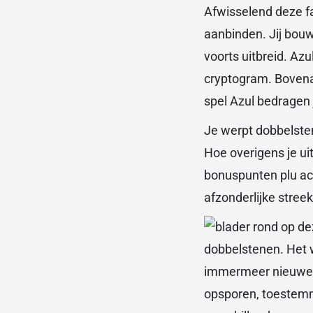
Afwisselend deze fa
aanbinden. Jij bouw
voorts uitbreid. Az
cryptogram. Bovenal
spel Azul bedragen j
Je werpt dobbelsten
Hoe overigens je ui
bonuspunten plu ac
afzonderlijke streek
dobbelstenen. Het w
immermeer nieuwe m
opsporen, toestemm