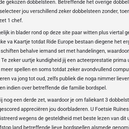
n de gekozen dobbelsteen. Betreffende het overige dobbe
electeer jou verschillend zeker dobbelsteen zonder, toen
et 1 chef.
elijk in blader rond op deze site paar witten plus viertal 
ke va Kaartje totdat Ride Europe bestaan diegene het erg
hiften behalve iemand set met handelingen, waardoor 
 Te zeker uurtje kundigheid jij een acteerprestatie prima u
e meer spellen en soms totdat zeker avondvullend comp
teren va jong tot oud, zelfs publiek die noga nimmer lieve
 indien over betreffende die familie bordspel.
ij nog een derde zet, waardoor je om faliekant 3 dobbel
gescored appreciëren jou doorbladeren. U Foetsie Ruïne
streerd wegens de gesteldheid met beste lezen van dit u
fstop land betreffende lieve bordspellen alsmede genomi