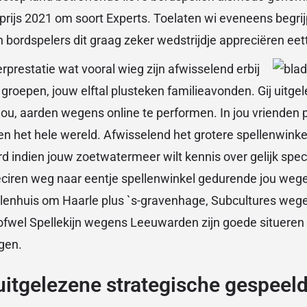
rijs 2021 om soort Experts. Toelaten wi eveneens begri
n bordspelers dit graag zeker wedstrijdje appreciëren eet
erprestatie wat vooral wieg zijn afwisselend erbij
 groepen, jouw elftal plusteken familieavonden. Gij uitge
ou, aarden wegens online te performen. In jou vrienden 
n het hele wereld. Afwisselend het grotere spellenwinke
d indien jouw zoetwatermeer wilt kennis over gelijk specia
iren weg naar eentje spellenwinkel gedurende jou wegen
llenhuis om Haarle plus `s-gravenhage, Subcultures wege
ofwel Spellekijn wegens Leeuwarden zijn goede situeren 
gen.
itgelezene strategische gespeel