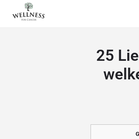
25 Lie
welk
G