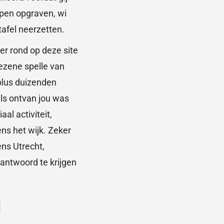
jpen opgraven, wi
tafel neerzetten.
lezene spelle van
plus duizenden
ls ontvan jou was
al activiteit,
s het wijk. Zeker
ns Utrecht,
antwoord te krijgen
d