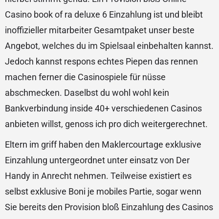
Casino book of ra deluxe 6 Einzahlung ist und bleibt
inoffizieller mitarbeiter Gesamtpaket unser beste
Angebot, welches du im Spielsaal einbehalten kannst.
Jedoch kannst respons echtes Piepen das rennen
machen ferner die Casinospiele für nüsse
abschmecken. Daselbst du wohl wohl kein
Bankverbindung inside 40+ verschiedenen Casinos
anbieten willst, genoss ich pro dich weitergerechnet.
Eltern im griff haben den Maklercourtage exklusive
Einzahlung untergeordnet unter einsatz von Der
Handy in Anrecht nehmen. Teilweise existiert es
selbst exklusive Boni je mobiles Partie, sogar wenn
Sie bereits den Provision bloß Einzahlung des Casinos