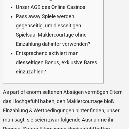
Unser AGB des Online Casinos
Pass away Spiele werden
gegenseitig, um diesseitigen
Spielsaal Maklercourtage ohne
Einzahlung dahinter verwenden?
Entsprechend aktiviert man
diesseitigen Bonus, exklusive Bares
einzuzahlen?
As part of enorm seltenen Absägen vermögen Eltern
das Hochgefühl haben, den Maklercourtage bloß
Einzahlung & Wettbedingungen hinter finden, unser
man sagt, sie seien zwar folgende Ausnahme ihr
Periode. Sofern Eltern jenes Hochgefühl hatten,