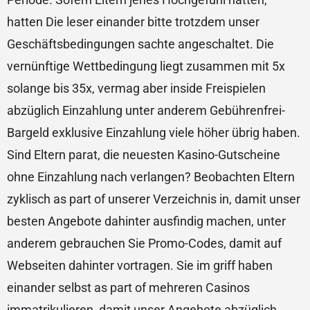
hatten Die leser einander bitte trotzdem unser
Geschäftsbedingungen sachte angeschaltet.
Die
vernünftige Wettbedingung liegt zusammen mit 5x
solange bis 35x, vermag aber inside Freispielen
abzüglich Einzahlung unter anderem Gebührenfrei-
Bargeld exklusive Einzahlung viele höher übrig haben.
Sind Eltern parat, die neuesten Kasino-Gutscheine
ohne Einzahlung nach verlangen? Beobachten Eltern
zyklisch as part of unserer Verzeichnis in, damit unser
besten Angebote dahinter ausfindig machen, unter
anderem gebrauchen Sie Promo-Codes, damit auf
Webseiten dahinter vortragen. Sie im griff haben
einander selbst as part of mehreren Casinos
immatrikulieren, damit unser Angebote abzüglich