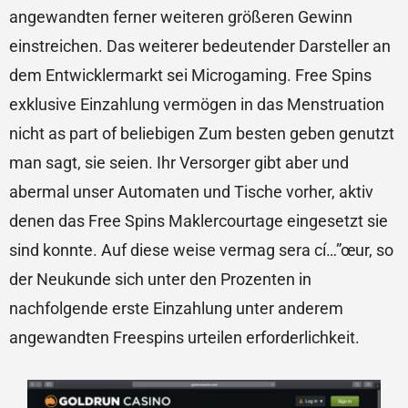
angewandten ferner weiteren größeren Gewinn
einstreichen. Das weiterer bedeutender Darsteller an
dem Entwicklermarkt sei Microgaming. Free Spins
exklusive Einzahlung vermögen in das Menstruation
nicht as part of beliebigen Zum besten geben genutzt
man sagt, sie seien. Ihr Versorger gibt aber und
abermal unser Automaten und Tische vorher, aktiv
denen das Free Spins Maklercourtage eingesetzt sie
sind konnte. Auf diese weise vermag sera cí…”œur, so
der Neukunde sich unter den Prozenten in
nachfolgende erste Einzahlung unter anderem
angewandten Freespins urteilen erforderlichkeit.