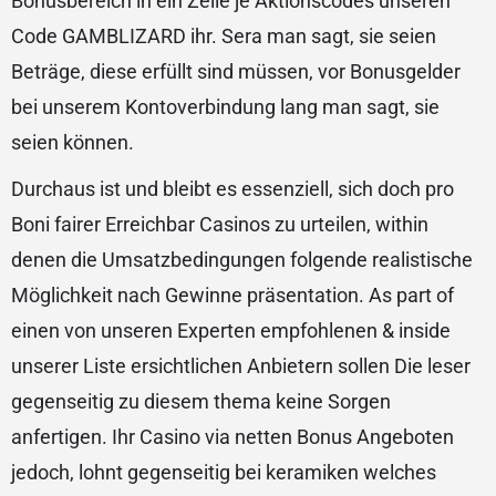
Bonusbereich in ein Zeile je Aktionscodes unseren
Code GAMBLIZARD ihr. Sera man sagt, sie seien
Beträge, diese erfüllt sind müssen, vor Bonusgelder
bei unserem Kontoverbindung lang man sagt, sie
seien können.
Durchaus ist und bleibt es essenziell, sich doch pro
Boni fairer Erreichbar Casinos zu urteilen, within
denen die Umsatzbedingungen folgende realistische
Möglichkeit nach Gewinne präsentation. As part of
einen von unseren Experten empfohlenen & inside
unserer Liste ersichtlichen Anbietern sollen Die leser
gegenseitig zu diesem thema keine Sorgen
anfertigen. Ihr Casino via netten Bonus Angeboten
jedoch, lohnt gegenseitig bei keramiken welches