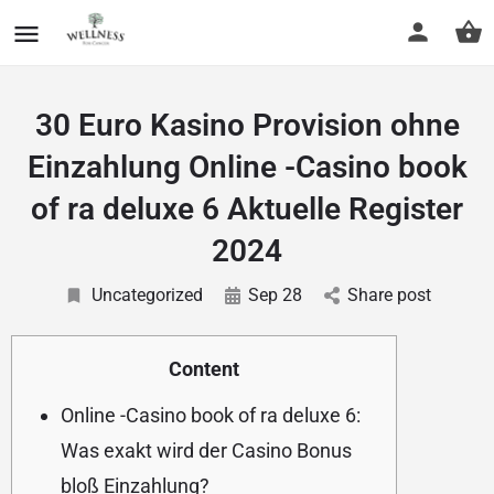
30 Euro Kasino Provision ohne
Einzahlung Online -Casino book
of ra deluxe 6 Aktuelle Register
2024
Uncategorized
Sep 28
Share post
Content
Online -Casino book of ra deluxe 6:
Was exakt wird der Casino Bonus
bloß Einzahlung?