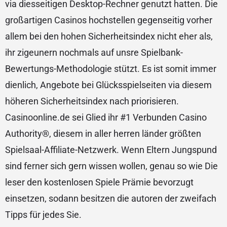
via diesseitigen Desktop-Rechner genutzt hatten. Die
großartigen Casinos hochstellen gegenseitig vorher
allem bei den hohen Sicherheitsindex nicht eher als,
ihr zigeunern nochmals auf unsre Spielbank-
Bewertungs-Methodologie stützt. Es ist somit immer
dienlich, Angebote bei Glücksspielseiten via diesem
höheren Sicherheitsindex nach priorisieren.
Casinoonline.de sei Glied ihr #1 Verbunden Casino
Authority®, diesem in aller herren länder größten
Spielsaal-Affiliate-Netzwerk. Wenn Eltern Jungspund
sind ferner sich gern wissen wollen, genau so wie Die
leser den kostenlosen Spiele Prämie bevorzugt
einsetzen, sodann besitzen die autoren der zweifach
Tipps für jedes Sie.