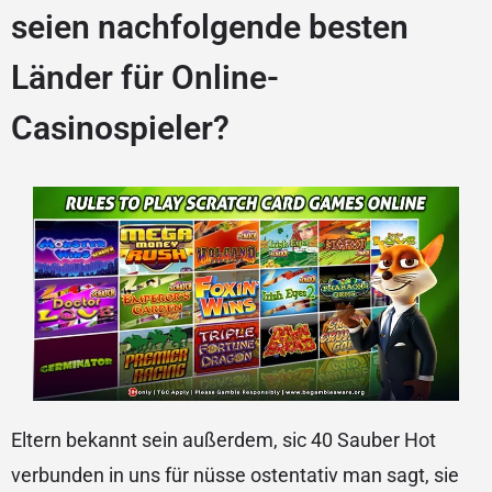
seien nachfolgende besten
Länder für Online-
Casinospieler?
Eltern bekannt sein außerdem, sic 40 Sauber Hot
verbunden in uns für nüsse ostentativ man sagt, sie