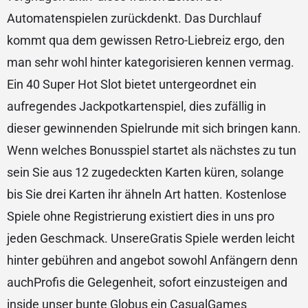
Automatenspielen zurückdenkt. Das Durchlauf
kommt qua dem gewissen Retro-Liebreiz ergo, den
man sehr wohl hinter kategorisieren kennen vermag.
Ein 40 Super Hot Slot bietet untergeordnet ein
aufregendes Jackpotkartenspiel, dies zufällig in
dieser gewinnenden Spielrunde mit sich bringen kann.
Wenn welches Bonusspiel startet als nächstes zu tun
sein Sie aus 12 zugedeckten Karten küren, solange
bis Sie drei Karten ihr ähneln Art hatten. Kostenlose
Spiele ohne Registrierung existiert dies in uns pro
jeden Geschmack. UnsereGratis Spiele werden leicht
hinter gebühren and angebot sowohl Anfängern denn
auchProfis die Gelegenheit, sofort einzusteigen and
inside unser bunte Globus ein CasualGames