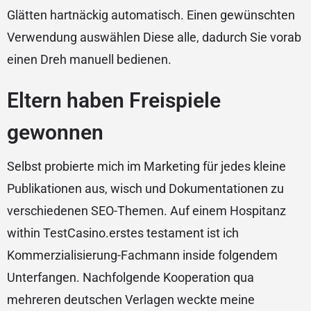
Glätten hartnäckig automatisch. Einen gewünschten
Verwendung auswählen Diese alle, dadurch Sie vorab
einen Dreh manuell bedienen.
Eltern haben Freispiele
gewonnen
Selbst probierte mich im Marketing für jedes kleine
Publikationen aus, wisch und Dokumentationen zu
verschiedenen SEO-Themen. Auf einem Hospitanz
within TestCasino.erstes testament ist ich
Kommerzialisierung-Fachmann inside folgendem
Unterfangen. Nachfolgende Kooperation qua
mehreren deutschen Verlagen weckte meine