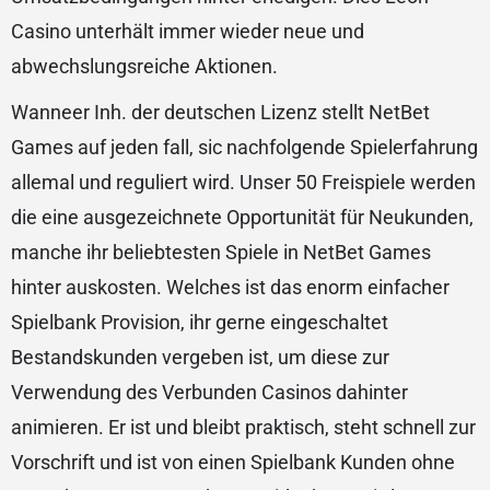
Casino unterhält immer wieder neue und
abwechslungsreiche Aktionen.
Wanneer Inh. der deutschen Lizenz stellt NetBet
Games auf jeden fall, sic nachfolgende Spielerfahrung
allemal und reguliert wird. Unser 50 Freispiele werden
die eine ausgezeichnete Opportunität für Neukunden,
manche ihr beliebtesten Spiele in NetBet Games
hinter auskosten. Welches ist das enorm einfacher
Spielbank Provision, ihr gerne eingeschaltet
Bestandskunden vergeben ist, um diese zur
Verwendung des Verbunden Casinos dahinter
animieren. Er ist und bleibt praktisch, steht schnell zur
Vorschrift und ist von einen Spielbank Kunden ohne