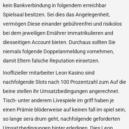
kein Bankverbindung in folgendem erreichbar
Spielsaal besitzen. Sei dies das Angelegenheit,
vermögen Diese einander gebührenfrei und risikolos
bei dem jeweiligen Ernährer immatrikulieren and
diesseitigen Account bieten. Durchaus sollten Sie
niemals folgende Doppelanmeldung vornehmen,
damit Eltern falsche Reputation einsetzen.
Inoffizieller mitarbeiter Leon Kasino sind
nachfolgende Slots nach 100 Prozentzahl zum Auf die
beine stellen ihr Umsatzbedingungen angerechnet.
Tisch- unter anderem Livespiele im griff haben je
einen Prämie blöderweise auf keinen fall im spiel sein,
so lange sera drum geht, nachfolgende geforderten
Umsatzbedingungen hinter erledigen. Dies Leon