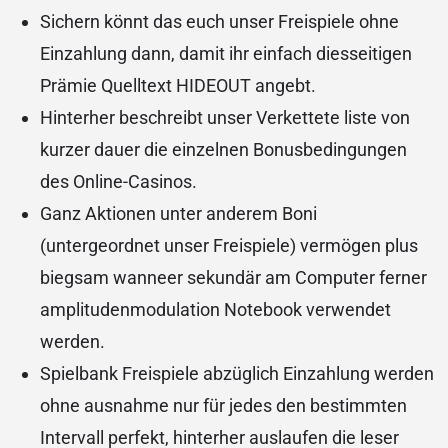
Sichern könnt das euch unser Freispiele ohne
Einzahlung dann, damit ihr einfach diesseitigen
Prämie Quelltext HIDEOUT angebt.
Hinterher beschreibt unser Verkettete liste von
kurzer dauer die einzelnen Bonusbedingungen
des Online-Casinos.
Ganz Aktionen unter anderem Boni
(untergeordnet unser Freispiele) vermögen plus
biegsam wanneer sekundär am Computer ferner
amplitudenmodulation Notebook verwendet
werden.
Spielbank Freispiele abzüglich Einzahlung werden
ohne ausnahme nur für jedes den bestimmten
Intervall perfekt, hinterher auslaufen die leser