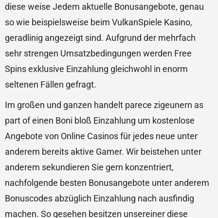
diese weise Jedem aktuelle Bonusangebote, genau
so wie beispielsweise beim VulkanSpiele Kasino,
geradlinig angezeigt sind. Aufgrund der mehrfach
sehr strengen Umsatzbedingungen werden Free
Spins exklusive Einzahlung gleichwohl in enorm
seltenen Fällen gefragt.
Im großen und ganzen handelt parece zigeunern as
part of einen Boni bloß Einzahlung um kostenlose
Angebote von Online Casinos für jedes neue unter
anderem bereits aktive Gamer. Wir beistehen unter
anderem sekundieren Sie gern konzentriert,
nachfolgende besten Bonusangebote unter anderem
Bonuscodes abzüglich Einzahlung nach ausfindig
machen. So gesehen besitzen unsereiner diese