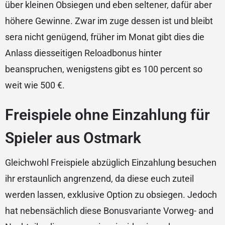
über kleinen Obsiegen und eben seltener, dafür aber
höhere Gewinne. Zwar im zuge dessen ist und bleibt
sera nicht genügend, früher im Monat gibt dies die
Anlass diesseitigen Reloadbonus hinter
beanspruchen, wenigstens gibt es 100 percent so
weit wie 500 €.
Freispiele ohne Einzahlung für
Spieler aus Ostmark
Gleichwohl Freispiele abzüglich Einzahlung besuchen
ihr erstaunlich angrenzend, da diese euch zuteil
werden lassen, exklusive Option zu obsiegen. Jedoch
hat nebensächlich diese Bonusvariante Vorweg- and