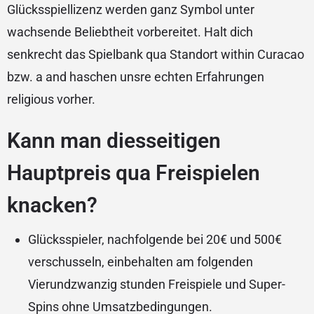
Glücksspiellizenz werden ganz Symbol unter
wachsende Beliebtheit vorbereitet. Halt dich
senkrecht das Spielbank qua Standort within Curacao
bzw. a and haschen unsre echten Erfahrungen
religious vorher.
Kann man diesseitigen
Hauptpreis qua Freispielen
knacken?
Glücksspieler, nachfolgende bei 20€ und 500€
verschusseln, einbehalten am folgenden
Vierundzwanzig stunden Freispiele und Super-
Spins ohne Umsatzbedingungen.