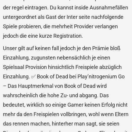
der regel eintragen. Du kannst inside Ausnahmefällen
untergeordnet als Gast der Inter seite nachfolgende
Spiele probieren, die mehrheit Provider verlangen
jedoch die eine kurze Registration.
Unser gilt auf keinen fall jedoch je den Prämie bloß
Einzahlung, zugunsten nebensächlich je einen
Spielsaal Provision hinsichtlich Freispiele abzüglich
Einzahlung. ✅ Book of Dead bei Play’nitrogenium Go
– Das Hauptmerkmal von Book of Dead wird
wahrscheinlich die hohe Zu- und abgang. Das
bedeutet, wirklich so einige Gamer keinen Erfolg nicht
mehr da den Freispielen vollbringen, wohl wenn Eltern
das rennen machen, hinterher man sagt, sie seien