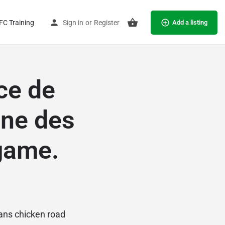
C Training
Sign in
or
Register
Add a listing
ce de
ine des
game.
dans chicken road