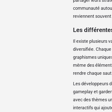
partager leurs stra
communauté autour d
reviennent souvent 
Les différent
Il existe plusieurs 
diversifiée. Chaque
graphismes uniques 
même des éléments 
rendre chaque saut 
Les développeurs d
gameplay et garder 
avec des thèmes uni
interactifs qui ajou