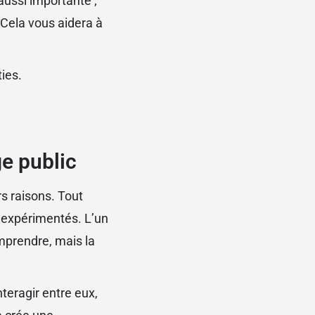
aussi importante ;
Cela vous aidera à
ies.
e public
s raisons. Tout
s expérimentés. L’un
omprendre, mais la
nteragir entre eux,