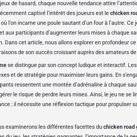
eux de hasard, chaque nouvelle tendance attire l’attent
 récemment captivé l’intérêt des joueurs est le
chicken r
où l’on incarne une poule sautant d’un four à l’autre. Ce je
et aux participants d’augmenter leurs mises à chaque saut
on. Dans cet article, nous allons explorer en profondeur ce
raisons de son succès croissant auprès des amateurs de 
ame
se distingue par son concept ludique et interactif. Le
lexes et de stratégie pour maximiser leurs gains. En s’en
cipants ressentent une montée d’adrénaline à chaque saut 
rer le risque de perdre leurs mises. Ainsi, le jeu ne se l
ce ; il nécessite une réflexion tactique pour propulser sa
ous examinerons les différentes facettes du
chicken road
s du jeu, les stratégies gagnantes, l’importance de la ge