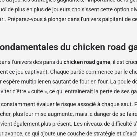
oi de plus en plus de joueurs choisissent cette option di
ri. Préparez-vous à plonger dans l’univers palpitant de c
 fondamentales du chicken road 
dans l’univers des paris du
chicken road game
, il est cr
ssent ce jeu captivant. Chaque partie commence par le ch
eur espère multiplier en sautant de four en four. La poule d
er d’être « cuite », ce qui entraînerait la perte de ses ga
 constamment évaluer le risque associé à chaque saut. Pl
cher, plus leur mise augmente, mais le danger de se faire
evient également plus présent. Les niveaux de difficulté s
r avance, ce qui ajoute une couche de stratégie et d’excit