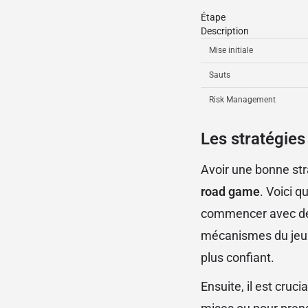
Étape
Description
Mise initiale
Sauts
Risk Management
Les stratégie
Avoir une bonne str
road game
. Voici q
commencer avec des 
mécanismes du jeu
plus confiant.
Ensuite, il est cru