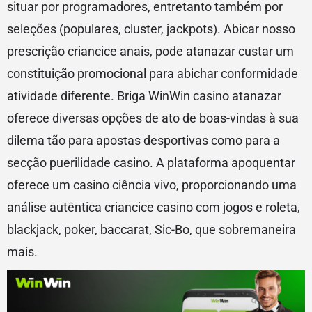
situar por programadores, entretanto também por
seleções (populares, cluster, jackpots). Abicar nosso
prescrição criancice anais, pode atanazar custar um
constituição promocional para abichar conformidade
atividade diferente. Briga WinWin casino atanazar
oferece diversas opções de ato de boas-vindas à sua
dilema tão para apostas desportivas como para a
secção puerilidade casino. A plataforma apoquentar
oferece um casino ciência vivo, proporcionando uma
análise autêntica criancice casino com jogos e roleta,
blackjack, poker, baccarat, Sic-Bo, que sobremaneira
mais.