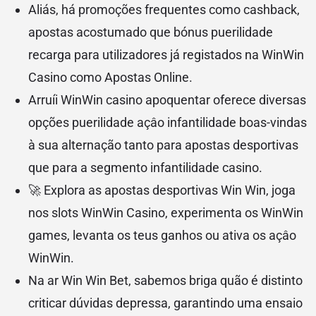
Aliás, há promoções frequentes como cashback,
apostas acostumado que bónus puerilidade
recarga para utilizadores já registados na WinWin
Casino como Apostas Online.
Arruíi WinWin casino apoquentar oferece diversas
opções puerilidade açâo infantilidade boas-vindas
à sua alternação tanto para apostas desportivas
que para a segmento infantilidade casino.
🚀 Explora as apostas desportivas Win Win, joga
nos slots WinWin Casino, experimenta os WinWin
games, levanta os teus ganhos ou ativa os açâo
WinWin.
Na ar Win Win Bet, sabemos briga quão é distinto
criticar dúvidas depressa, garantindo uma ensaio