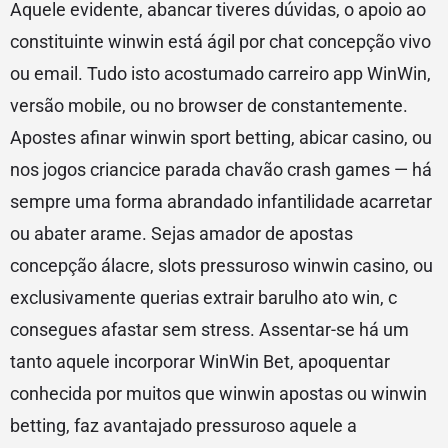
Aquele evidente, abancar tiveres dúvidas, o apoio ao
constituinte winwin está ágil por chat concepção vivo
ou email. Tudo isto acostumado carreiro app WinWin,
versão mobile, ou no browser de constantemente.
Apostes afinar winwin sport betting, abicar casino, ou
nos jogos criancice parada chavão crash games — há
sempre uma forma abrandado infantilidade acarretar
ou abater arame. Sejas amador de apostas
concepção álacre, slots pressuroso winwin casino, ou
exclusivamente querias extrair barulho ato win, c
consegues afastar sem stress. Assentar-se há um
tanto aquele incorporar WinWin Bet, apoquentar
conhecida por muitos que winwin apostas ou winwin
betting, faz avantajado pressuroso aquele a