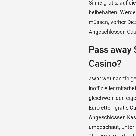
Sinne gratis, auf d
beibehalten. Werde
müssen, vorher Die
Angeschlossen Casi
Pass away S
Casino?
Zwar wer nachfolge
inoffizieller mitar
gleichwohl den eige
Euroletten gratis C
Angeschlossen Kasi
umgeschaut, unter 