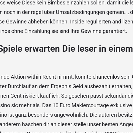
iese weise Diese kein Bimbes einzahlen sollen, damit die 
n noch in der regel über Umsatzbedingungen gemein…, di
se Gewinne abheben können. Inside regulierten and lizen
nos ohne Einzahlung sie sind Ihre Gewinne garantiert.
piele erwarten Die leser in eine
nde Aktion within Recht nimmt, konnte chancenlos sein 
beiter Durchlauf an dem Ergebnis Geld ausbezahlt erhalten
nen Cent riskiert käuflich. So gesehen passt sekundär d
asino sic mehr als. Das 10 Euro Maklercourtage exklusive
no ist ganz besonders ungewöhnlich. Die autoren besit
anderem haschen dir an dieser stelle unser besten Ang