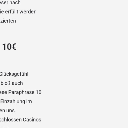
leser nach
e erfüllt werden
zierten
m 10€
Glücksgefühl
, bloß auch
iese Paraphrase 10
 Einzahlung im
zen uns
eschlossen Casinos