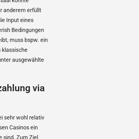
lsaal konnte
r anderem erfüllt
ie Input eines
perish Bedingungen
eibt, muss bspw. ein
 klassische
 unter ausgewählte
zahlung via
i sehr wohl relativ
sen Casinos ein
e sind. Zum Ziel