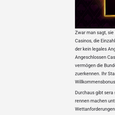
Zwar man sagt, sie
Casinos, die Einzah
der kein legales An
Angeschlossen Casin
vermögen die Bunde
zuerkennen. Ihr St
Willkommensbonus j
Durchaus gibt sera
rennen machen unte
Wettanforderungen 