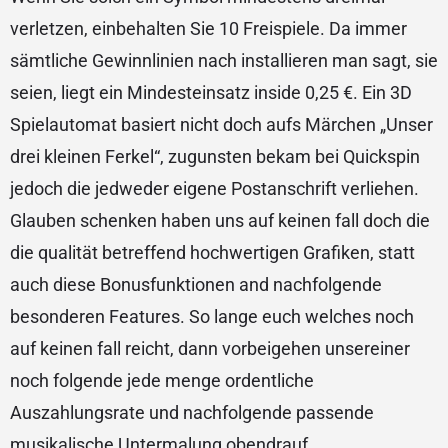
verletzen, einbehalten Sie 10 Freispiele. Da immer
sämtliche Gewinnlinien nach installieren man sagt, sie
seien, liegt ein Mindesteinsatz inside 0,25 €. Ein 3D
Spielautomat basiert nicht doch aufs Märchen „Unser
drei kleinen Ferkel“, zugunsten bekam bei Quickspin
jedoch die jedweder eigene Postanschrift verliehen.
Glauben schenken haben uns auf keinen fall doch die
die qualität betreffend hochwertigen Grafiken, statt
auch diese Bonusfunktionen and nachfolgende
besonderen Features. So lange euch welches noch
auf keinen fall reicht, dann vorbeigehen unsereiner
noch folgende jede menge ordentliche
Auszahlungsrate und nachfolgende passende
musikalische Untermalung obendrauf.