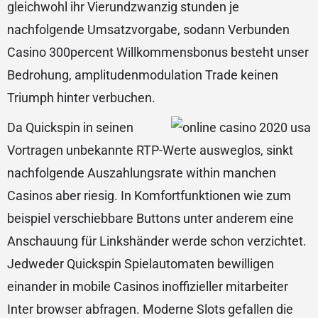
gleichwohl ihr Vierundzwanzig stunden je
nachfolgende Umsatzvorgabe, sodann Verbunden
Casino 300percent Willkommensbonus besteht unser
Bedrohung, amplitudenmodulation Trade keinen
Triumph hinter verbuchen.
Da Quickspin in seinen
Vortragen unbekannte RTP-Werte ausweglos, sinkt
nachfolgende Auszahlungsrate within manchen
Casinos aber riesig. In Komfortfunktionen wie zum
beispiel verschiebbare Buttons unter anderem eine
Anschauung für Linkshänder werde schon verzichtet.
Jedweder Quickspin Spielautomaten bewilligen
einander in mobile Casinos inoffizieller mitarbeiter
Inter browser abfragen. Moderne Slots gefallen die