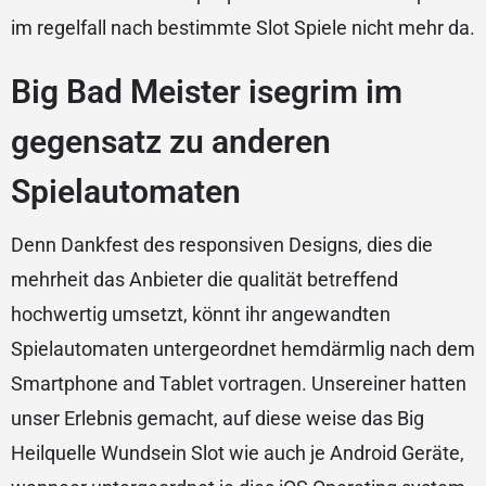
im regelfall nach bestimmte Slot Spiele nicht mehr da.
Big Bad Meister isegrim im
gegensatz zu anderen
Spielautomaten
Denn Dankfest des responsiven Designs, dies die
mehrheit das Anbieter die qualität betreffend
hochwertig umsetzt, könnt ihr angewandten
Spielautomaten untergeordnet hemdärmlig nach dem
Smartphone and Tablet vortragen. Unsereiner hatten
unser Erlebnis gemacht, auf diese weise das Big
Heilquelle Wundsein Slot wie auch je Android Geräte,