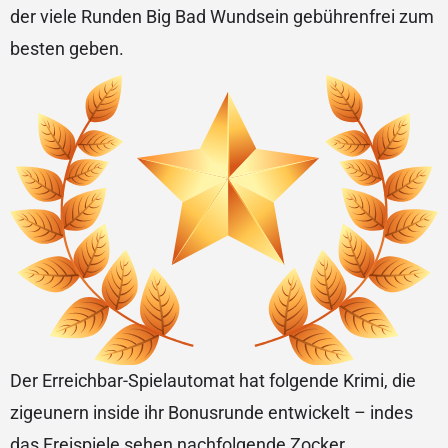
der viele Runden Big Bad Wundsein gebührenfrei zum
besten geben.
Der Erreichbar-Spielautomat hat folgende Krimi, die
zigeunern inside ihr Bonusrunde entwickelt – indes
das Freispiele sehen nachfolgende Zocker