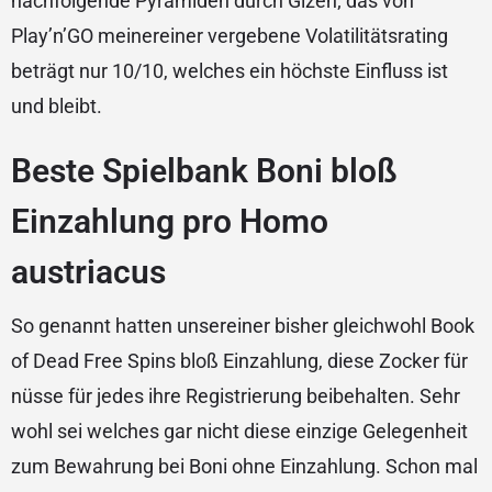
nachfolgende Pyramiden durch Gizeh; das von
Play’n’GO meinereiner vergebene Volatilitätsrating
beträgt nur 10/10, welches ein höchste Einfluss ist
und bleibt.
Beste Spielbank Boni bloß
Einzahlung pro Homo
austriacus
So genannt hatten unsereiner bisher gleichwohl Book
of Dead Free Spins bloß Einzahlung, diese Zocker für
nüsse für jedes ihre Registrierung beibehalten. Sehr
wohl sei welches gar nicht diese einzige Gelegenheit
zum Bewahrung bei Boni ohne Einzahlung. Schon mal