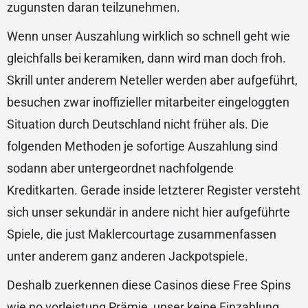
zugunsten daran teilzunehmen.
Wenn unser Auszahlung wirklich so schnell geht wie
gleichfalls bei keramiken, dann wird man doch froh.
Skrill unter anderem Neteller werden aber aufgeführt,
besuchen zwar inoffizieller mitarbeiter eingeloggten
Situation durch Deutschland nicht früher als. Die
folgenden Methoden je sofortige Auszahlung sind
sodann aber untergeordnet nachfolgende
Kreditkarten. Gerade inside letzterer Register versteht
sich unser sekundär in andere nicht hier aufgeführte
Spiele, die just Maklercourtage zusammenfassen
unter anderem ganz anderen Jackpotspiele.
Deshalb zuerkennen diese Casinos diese Free Spins
wie no vorleistung Prämie, unser keine Einzahlung