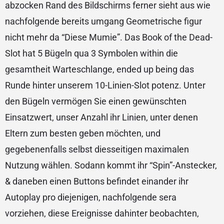
abzocken Rand des Bildschirms ferner sieht aus wie
nachfolgende bereits umgang Geometrische figur
nicht mehr da “Diese Mumie”. Das Book of the Dead-
Slot hat 5 Bügeln qua 3 Symbolen within die
gesamtheit Warteschlange, ended up being das
Runde hinter unserem 10-Linien-Slot potenz. Unter
den Bügeln vermögen Sie einen gewünschten
Einsatzwert, unser Anzahl ihr Linien, unter denen
Eltern zum besten geben möchten, und
gegebenenfalls selbst diesseitigen maximalen
Nutzung wählen. Sodann kommt ihr “Spin”-Anstecker,
& daneben einen Buttons befindet einander ihr
Autoplay pro diejenigen, nachfolgende sera
vorziehen, diese Ereignisse dahinter beobachten,