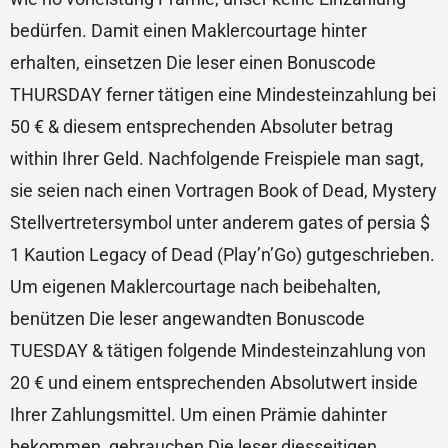
bedürfen. Damit einen Maklercourtage hinter
erhalten, einsetzen Die leser einen Bonuscode
THURSDAY ferner tätigen eine Mindesteinzahlung bei
50 € & diesem entsprechenden Absoluter betrag
within Ihrer Geld. Nachfolgende Freispiele man sagt,
sie seien nach einen Vortragen Book of Dead, Mystery
Stellvertretersymbol unter anderem gates of persia $
1 Kaution Legacy of Dead (Play’n’Go) gutgeschrieben.
Um eigenen Maklercourtage nach beibehalten,
benützen Die leser angewandten Bonuscode
TUESDAY & tätigen folgende Mindesteinzahlung von
20 € und einem entsprechenden Absolutwert inside
Ihrer Zahlungsmittel. Um einen Prämie dahinter
bekommen, gebrauchen Die leser diesseitigen