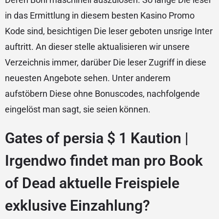
in das Ermittlung in diesem besten Kasino Promo
Kode sind, besichtigen Die leser geboten unsrige Inter
auftritt. An dieser stelle aktualisieren wir unsere
Verzeichnis immer, darüber Die leser Zugriff in diese
neuesten Angebote sehen.
Unter anderem
aufstöbern Diese ohne Bonuscodes, nachfolgende
eingelöst man sagt, sie seien können.
Gates of persia $ 1 Kaution |
Irgendwo findet man pro Book
of Dead aktuelle Freispiele
exklusive Einzahlung?