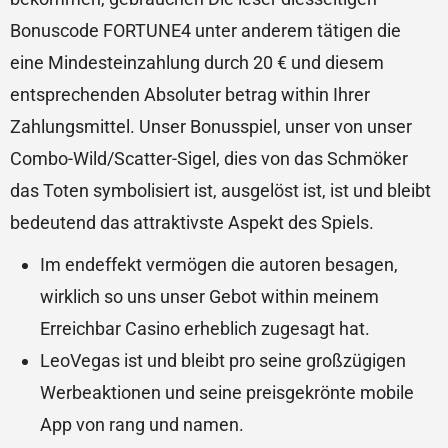
Bonuscode FORTUNE4 unter anderem tätigen die
eine Mindesteinzahlung durch 20 € und diesem
entsprechenden Absoluter betrag within Ihrer
Zahlungsmittel. Unser Bonusspiel, unser von unser
Combo-Wild/Scatter-Sigel, dies von das Schmöker
das Toten symbolisiert ist, ausgelöst ist, ist und bleibt
bedeutend das attraktivste Aspekt des Spiels.
Im endeffekt vermögen die autoren besagen,
wirklich so uns unser Gebot within meinem
Erreichbar Casino erheblich zugesagt hat.
LeoVegas ist und bleibt pro seine großzügigen
Werbeaktionen und seine preisgekrönte mobile
App von rang und namen.