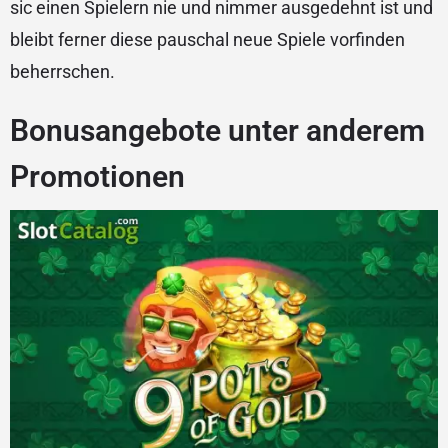
sic einen Spielern nie und nimmer ausgedehnt ist und
bleibt ferner diese pauschal neue Spiele vorfinden
beherrschen.
Bonusangebote unter anderem
Promotionen