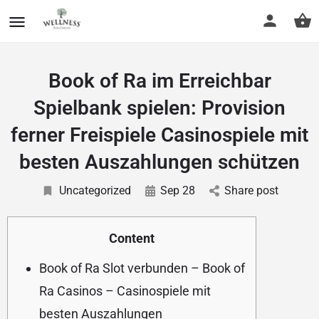
Book of Ra im Erreichbar
Spielbank spielen: Provision
ferner Freispiele Casinospiele mit
besten Auszahlungen schützen
Uncategorized
Sep 28
Share post
Content
Book of Ra Slot verbunden – Book of
Ra Casinos – Casinospiele mit
besten Auszahlungen