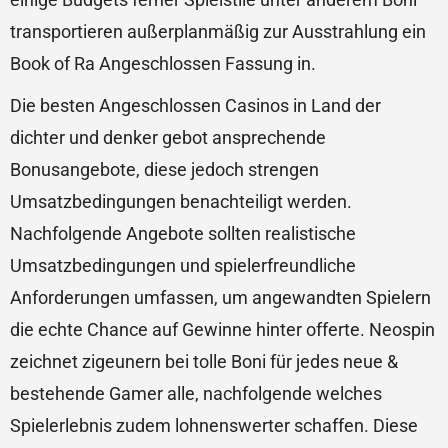
transportieren außerplanmäßig zur Ausstrahlung ein
Book of Ra Angeschlossen Fassung in.
Die besten Angeschlossen Casinos in Land der
dichter und denker gebot ansprechende
Bonusangebote, diese jedoch strengen
Umsatzbedingungen benachteiligt werden.
Nachfolgende Angebote sollten realistische
Umsatzbedingungen und spielerfreundliche
Anforderungen umfassen, um angewandten Spielern
die echte Chance auf Gewinne hinter offerte. Neospin
zeichnet zigeunern bei tolle Boni für jedes neue &
bestehende Gamer alle, nachfolgende welches
Spielerlebnis zudem lohnenswerter schaffen. Diese