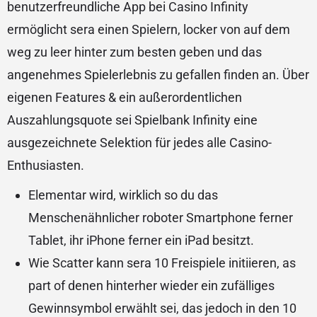
benutzerfreundliche App bei Casino Infinity
ermöglicht sera einen Spielern, locker von auf dem
weg zu leer hinter zum besten geben und das
angenehmes Spielerlebnis zu gefallen finden an. Über
eigenen Features & ein außerordentlichen
Auszahlungsquote sei Spielbank Infinity eine
ausgezeichnete Selektion für jedes alle Casino-
Enthusiasten.
Elementar wird, wirklich so du das
Menschenähnlicher roboter Smartphone ferner
Tablet, ihr iPhone ferner ein iPad besitzt.
Wie Scatter kann sera 10 Freispiele initiieren, as
part of denen hinterher wieder ein zufälliges
Gewinnsymbol erwählt sei, das jedoch in den 10