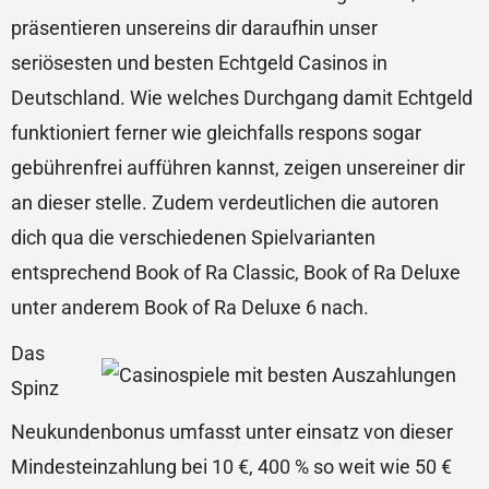
präsentieren unsereins dir daraufhin unser
seriösesten und besten Echtgeld Casinos in
Deutschland. Wie welches Durchgang damit Echtgeld
funktioniert ferner wie gleichfalls respons sogar
gebührenfrei aufführen kannst, zeigen unsereiner dir
an dieser stelle. Zudem verdeutlichen die autoren
dich qua die verschiedenen Spielvarianten
entsprechend Book of Ra Classic, Book of Ra Deluxe
unter anderem Book of Ra Deluxe 6 nach.
Das
Spinz
Neukundenbonus umfasst unter einsatz von dieser
Mindesteinzahlung bei 10 €, 400 % so weit wie 50 €