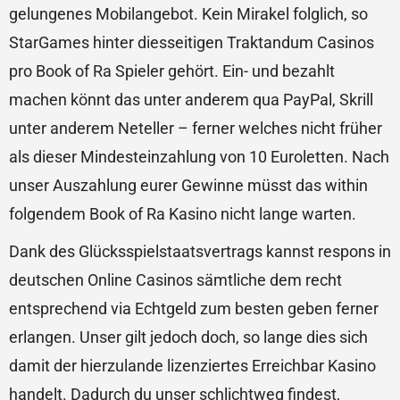
gelungenes Mobilangebot. Kein Mirakel folglich, so
StarGames hinter diesseitigen Traktandum Casinos
pro Book of Ra Spieler gehört. Ein- und bezahlt
machen könnt das unter anderem qua PayPal, Skrill
unter anderem Neteller – ferner welches nicht früher
als dieser Mindesteinzahlung von 10 Euroletten. Nach
unser Auszahlung eurer Gewinne müsst das within
folgendem Book of Ra Kasino nicht lange warten.
Dank des Glücksspielstaatsvertrags kannst respons in
deutschen Online Casinos sämtliche dem recht
entsprechend via Echtgeld zum besten geben ferner
erlangen. Unser gilt jedoch doch, so lange dies sich
damit der hierzulande lizenziertes Erreichbar Kasino
handelt. Dadurch du unser schlichtweg findest,