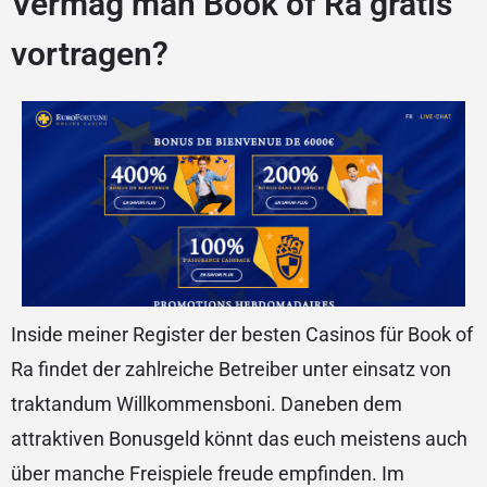
Vermag man Book of Ra gratis
vortragen?
Inside meiner Register der besten Casinos für Book of
Ra findet der zahlreiche Betreiber unter einsatz von
traktandum Willkommensboni. Daneben dem
attraktiven Bonusgeld könnt das euch meistens auch
über manche Freispiele freude empfinden. Im