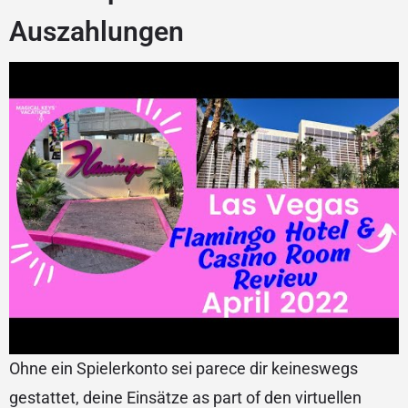
Auszahlungen
Ohne ein Spielerkonto sei parece dir keineswegs
gestattet, deine Einsätze as part of den virtuellen