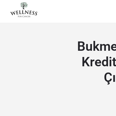
Bukmek
Kredi
Çı