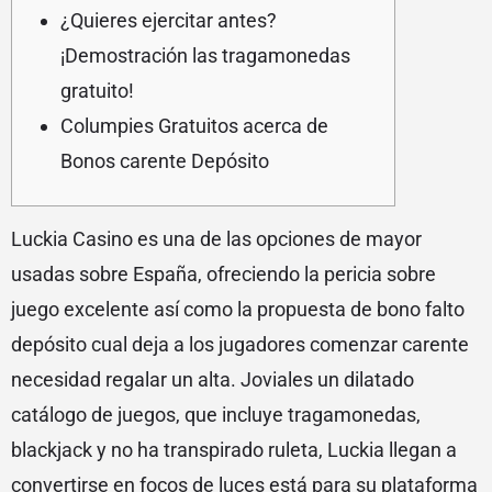
¿Quieres ejercitar antes?
¡Demostración las tragamonedas
gratuito!
Columpies Gratuitos acerca de
Bonos carente Depósito
Luckia Casino es una de las opciones de mayor
usadas sobre España, ofreciendo la pericia sobre
juego excelente así­ como la propuesta de bono falto
depósito cual deja a los jugadores comenzar carente
necesidad regalar un alta. Joviales un dilatado
catálogo de juegos, que incluye tragamonedas,
blackjack y no ha transpirado ruleta, Luckia llegan a
convertirse en focos de luces está para su plataforma