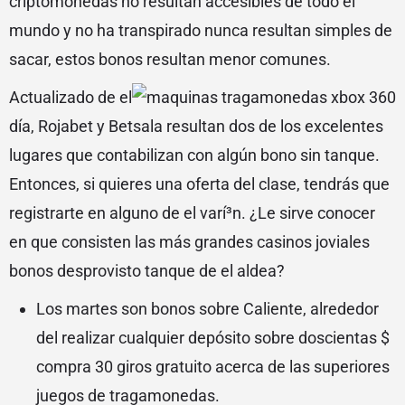
criptomonedas no resultan accesibles de todo el
mundo y no ha transpirado nunca resultan simples de
sacar, estos bonos resultan menor comunes.
Actualizado de el
día, Rojabet y Betsala resultan dos de los excelentes
lugares que contabilizan con algún bono sin tanque.
Entonces, si quieres una oferta del clase, tendrás que
registrarte en alguno de el varí³n. ¿Le sirve conocer
en que consisten las más grandes casinos joviales
bonos desprovisto tanque de el aldea?
Los martes son bonos sobre Caliente, alrededor
del realizar cualquier depósito sobre doscientas $
compra 30 giros gratuito acerca de las superiores
juegos de tragamonedas.