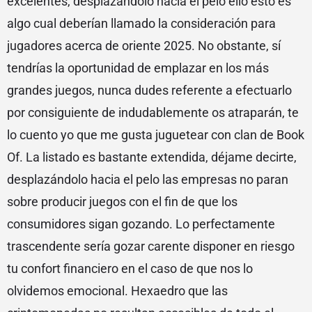
excelentes, desplazándolo hacia el pelo ello esto es
algo cual deberían llamado la consideración para
jugadores acerca de oriente 2025. No obstante, sí
tendrí­as la oportunidad de emplazar en los más
grandes juegos, nunca dudes referente a efectuarlo
por consiguiente de indudablemente os atraparán, te
lo cuento yo que me gusta juguetear con clan de Book
Of. La listado es bastante extendida, déjame decirte,
desplazándolo hacia el pelo las empresas no paran
sobre producir juegos con el fin de que los
consumidores sigan gozando. Lo perfectamente
trascendente serí­a gozar carente disponer en riesgo
tu confort financiero en el caso de que nos lo
olvidemos emocional. Hexaedro que las