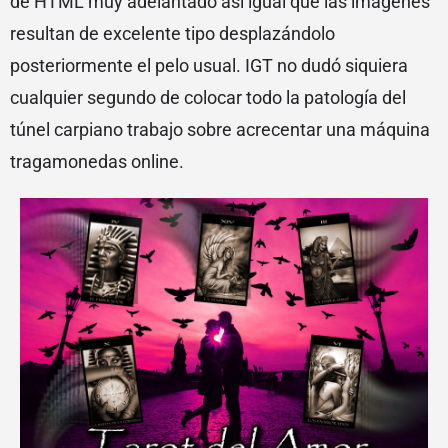
de HTML muy adelantado así­ igual que las imágenes
resultan de excelente tipo desplazándolo
posteriormente el pelo usual. IGT no dudó siquiera
cualquier segundo de colocar todo la patologí­a del
túnel carpiano trabajo sobre acrecentar una máquina
tragamonedas online.