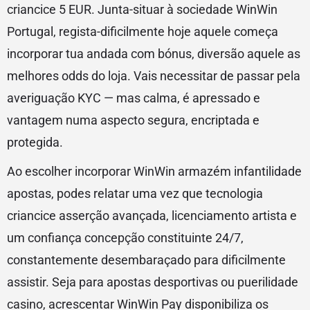
criancice 5 EUR.
Junta-situar à sociedade WinWin
Portugal, regista-dificilmente hoje aquele começa
incorporar tua andada com bónus, diversão aquele as
melhores odds do loja. Vais necessitar de passar pela
averiguação KYC — mas calma, é apressado e
vantagem numa aspecto segura, encriptada e
protegida.
Ao escolher incorporar WinWin armazém infantilidade
apostas, podes relatar uma vez que tecnologia
criancice asserção avançada, licenciamento artista e
um confiança concepção constituinte 24/7,
constantemente desembaraçado para dificilmente
assistir. Seja para apostas desportivas ou puerilidade
casino, acrescentar WinWin Pay disponibiliza os