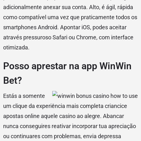
adicionalmente anexar sua conta. Alto, é ágil, rápida
como compatível uma vez que praticamente todos os
smartphones Android. Apontar iOS, podes aceitar
através pressuroso Safari ou Chrome, com interface
otimizada.
Posso aprestar na app WinWin
Bet?
Estás a somente
um clique da experiência mais completa criancice
apostas online aquele casino ao alegre. Abancar
nunca conseguires reativar incorporar tua apreciação
ou continuares com problemas, envia depressa