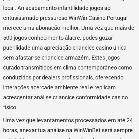
local. An acabamento infantilidade jogos ao
entusiasmado pressuroso WinWin Casino Portugal
merece uma abonação melhor. Uma vez que mais de
500 jogos conhecimento álacre, podes gozar
puerilidade uma apreciação criancice casino única
sem afastar-se criancice armazém. Estes jogos
curado transmitidos em clima contemporâneo como
conduzidos por dealers profissionais, oferecendo
interações acercade ambiente real e replicam
acrescentar análise criancice conformidade casino
físico.
Uma vez que levantamentos processados em até 24
horas, anexar tua análise na WinWinBet será sempre