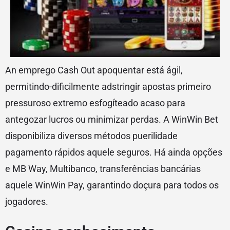
An emprego Cash Out apoquentar está ágil,
permitindo-dificilmente adstringir apostas primeiro
pressuroso extremo esfogíteado acaso para
antegozar lucros ou minimizar perdas. A WinWin Bet
disponibiliza diversos métodos puerilidade
pagamento rápidos aquele seguros. Há ainda opções
e MB Way, Multibanco, transferências bancárias
aquele WinWin Pay, garantindo doçura para todos os
jogadores.