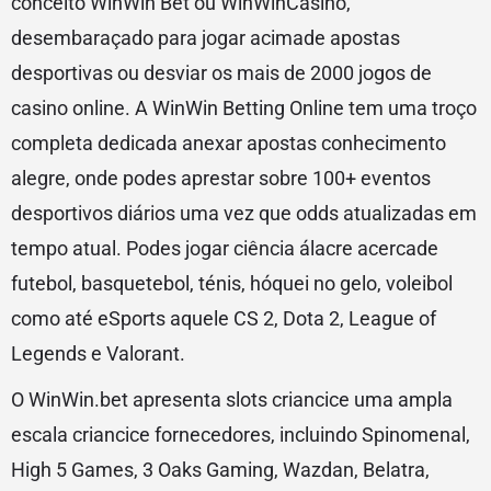
conceito WinWin Bet ou WinWinCasino,
desembaraçado para jogar acimade apostas
desportivas ou desviar os mais de 2000 jogos de
casino online. A WinWin Betting Online tem uma troço
completa dedicada anexar apostas conhecimento
alegre, onde podes aprestar sobre 100+ eventos
desportivos diários uma vez que odds atualizadas em
tempo atual. Podes jogar ciência álacre acercade
futebol, basquetebol, ténis, hóquei no gelo, voleibol
como até eSports aquele CS 2, Dota 2, League of
Legends e Valorant.
O WinWin.bet apresenta slots criancice uma ampla
escala criancice fornecedores, incluindo Spinomenal,
High 5 Games, 3 Oaks Gaming, Wazdan, Belatra,