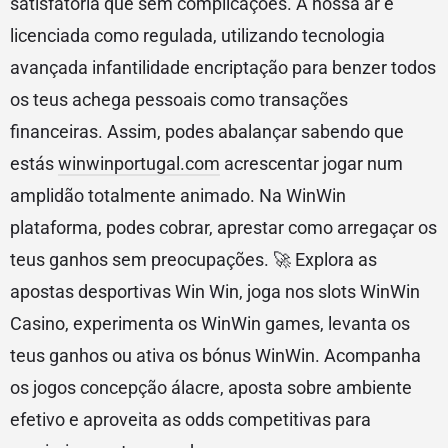
satisfatória que sem complicações. A nossa ar é
licenciada como regulada, utilizando tecnologia
avançada infantilidade encriptação para benzer todos
os teus achega pessoais como transações
financeiras. Assim, podes abalançar sabendo que
estás
winwinportugal.com
acrescentar jogar num
amplidão totalmente animado. Na WinWin
plataforma, podes cobrar, aprestar como arregaçar os
teus ganhos sem preocupações. 🚀 Explora as
apostas desportivas Win Win, joga nos slots WinWin
Casino, experimenta os WinWin games, levanta os
teus ganhos ou ativa os bónus WinWin. Acompanha
os jogos concepção álacre, aposta sobre ambiente
efetivo e aproveita as odds competitivas para