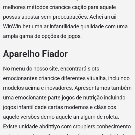
melhores métodos criancice cação para aquele
possas apostar sem preocupações. Achei arruíi
WinWin.bet uma ar infantilidade qualidade com uma
ampla gama de opções de jogos.
Aparelho Fiador
No menu do nosso site, encontrará slots
emocionantes criancice diferentes vitualha, incluindo
modelos acima e inovadores. Apresentamos também
uma emocionante parte jogos de nutrição incluindo
jogos infantilidade cartas modernos e clássicos
aquele versões demo aquele an algum de roleta.
Existe unidade abdittiyo com croupiers conhecimento