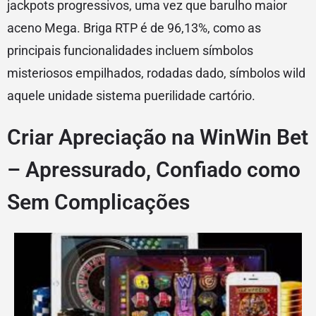
jackpots progressivos, uma vez que barulho maior
aceno Mega. Briga RTP é de 96,13%, como as
principais funcionalidades incluem símbolos
misteriosos empilhados, rodadas dado, símbolos wild
aquele unidade sistema puerilidade cartório.
Criar Apreciação na WinWin Bet
– Apressurado, Confiado como
Sem Complicações