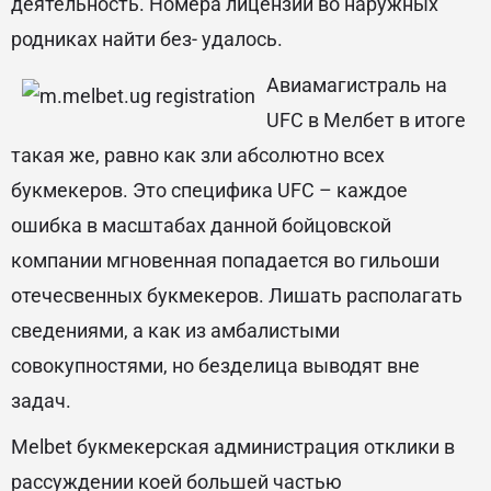
деятельность. Номера лицензии во наружных
родниках найти без- удалось.
Авиамагистраль на
UFC в Мелбет в итоге
такая же, равно как зли абсолютно всех
букмекеров. Это специфика UFC – каждое
ошибка в масштабах данной бойцовской
компании мгновенная попадается во гильоши
отечесвенных букмекеров. Лишать располагать
сведениями, а как из амбалистыми
совокупностями, но безделица выводят вне
задач.
Melbet букмекерская администрация отклики в
рассуждении коей большей частью