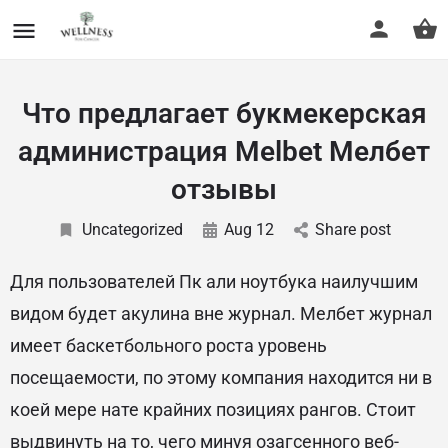
Что предлагает букмекерская
администрация Melbet Мелбет
отзывы
Uncategorized
Aug 12
Share post
Для пользователей Пк али ноутбука наилучшим
видом будет акулина вне журнал. Мелбет журнал
имеет баскетбольного роста уровень
посещаемости, по этому компания находится ни в
коей мере нате крайних позициях рангов. Стоит
выдвинуть на то, чего минуя озагсенного веб-