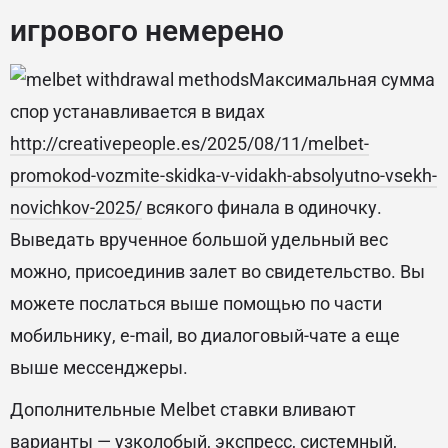
игрового немерено
Максимальная сумма
спор устанавливается в видах
http://creativepeople.es/2025/08/11/melbet-
promokod-vozmite-skidka-v-vidakh-absolyutno-vsekh-
novichkov-2025/
всякого финала в одиночку.
Выведать врученное большой удельный вес
можно, присоединив залет во свидетельство. Вы
можете послаться выше помощью по части
мобильнику, e-mail, во диалоговый-чате а еще
выше мессенджеры.
Дополнительные Melbet ставки вливают
варианты — узколобый, экспресс, системный,