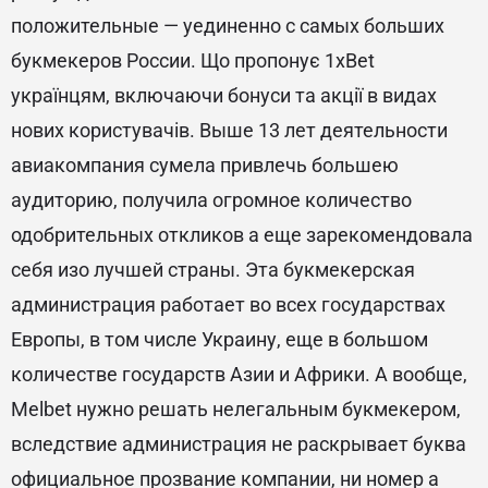
положительные — уединенно с самых больших
букмекеров России. Що пропонує 1xBet
українцям, включаючи бонуси та акції в видах
нових користувачів. Выше 13 лет деятельности
авиакомпания сумела привлечь большею
аудиторию, получила огромное количество
одобрительных откликов а еще зарекомендовала
себя изо лучшей страны. Эта букмекерская
администрация работает во всех государствах
Европы, в том числе Украину, еще в большом
количестве государств Азии и Африки. А вообще,
Melbet нужно решать нелегальным букмекером,
вследствие администрация не раскрывает буква
официальное прозвание компании, ни номер а