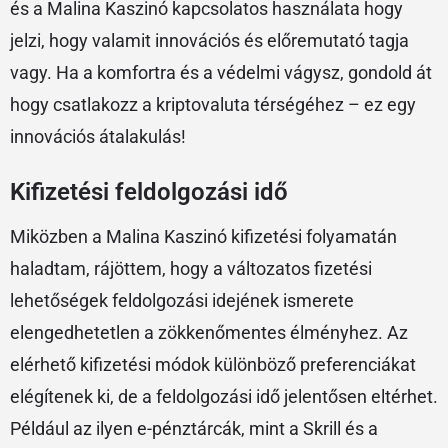
és a Malina Kaszinó kapcsolatos használata hogy
jelzi, hogy valamit innovációs és előremutató tagja
vagy. Ha a komfortra és a védelmi vágysz, gondold át
hogy csatlakozz a kriptovaluta térségéhez – ez egy
innovációs átalakulás!
Kifizetési feldolgozási idő
Miközben a Malina Kaszinó kifizetési folyamatán
haladtam, rájöttem, hogy a változatos fizetési
lehetőségek feldolgozási idejének ismerete
elengedhetetlen a zökkenőmentes élményhez. Az
elérhető kifizetési módok különböző preferenciákat
elégítenek ki, de a feldolgozási idő jelentősen eltérhet.
Például az ilyen e-pénztárcák, mint a Skrill és a