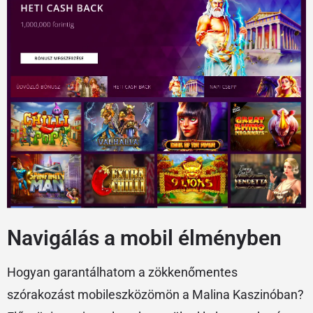
Navigálás a mobil élményben
Hogyan garantálhatom a zökkenőmentes
szórakozást mobileszközömön a Malina Kaszinóban?