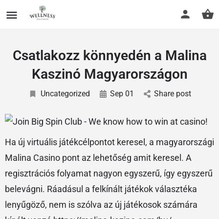
Csatlakozz könnyedén a Malina
Kaszinó Magyarországon
Uncategorized
Sep 01
Share post
Ha új virtuális játékcélpontot keresel, a magyarországi
Malina Casino pont az lehetőség amit keresel. A
regisztrációs folyamat nagyon egyszerű, így egyszerű
belevágni. Ráadásul a felkínált játékok választéka
lenyűgöző, nem is szólva az új játékosok számára