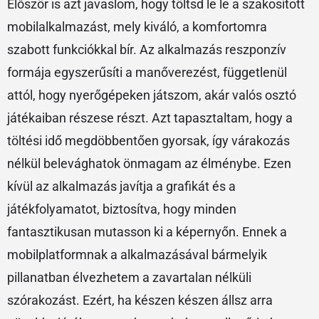
Először is azt javaslom, hogy töltsd le le a szakosított
mobilalkalmazást, mely kiváló, a komfortomra
szabott funkciókkal bír. Az alkalmazás reszponzív
formája egyszerűsíti a manőverezést, függetlenül
attól, hogy nyerőgépeken játszom, akár valós osztó
játékaiban részese részt. Azt tapasztaltam, hogy a
töltési idő megdöbbentően gyorsak, így várakozás
nélkül belevághatok önmagam az élménybe. Ezen
kívül az alkalmazás javítja a grafikát és a
játékfolyamatot, biztosítva, hogy minden
fantasztikusan mutasson ki a képernyőn. Ennek a
mobilplatformnak a alkalmazásával bármelyik
pillanatban élvezhetem a zavartalan nélküli
szórakozást. Ezért, ha készen készen állsz arra