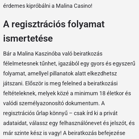
érdemes kipróbálni a Malina Casino!
A regisztrációs folyamat
ismertetése
Bár a Malina Kaszinóba való beiratkozás
félelmetesnek tűnhet, igazából egy gyors és egyszerű
folyamat, amellyel pillanatok alatt elkezdhetsz
játszani. Először is meg felelned a beiratkozási
feltételeknek, melyek közé a minimum 18 életkor és
valódi személyazonosító dokumentum. A
regisztrációs űrlap könnyű – csak írd ki a privát
adataidat, válassz egy felhasználónevet és jelszót, és
már szinte kész is vagy! A beiratkozás befejezése