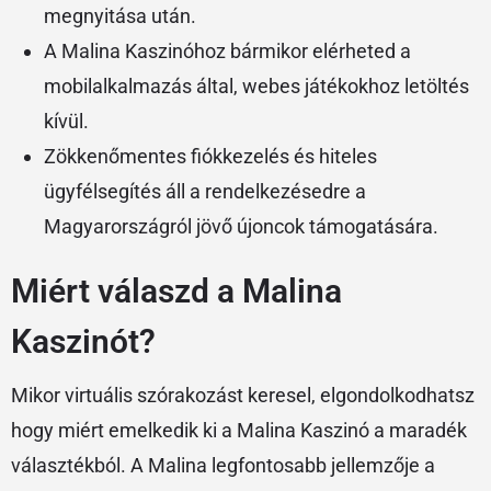
megnyitása után.
A Malina Kaszinóhoz bármikor elérheted a
mobilalkalmazás által, webes játékokhoz letöltés
kívül.
Zökkenőmentes fiókkezelés és hiteles
ügyfélsegítés áll a rendelkezésedre a
Magyarországról jövő újoncok támogatására.
Miért válaszd a Malina
Kaszinót?
Mikor virtuális szórakozást keresel, elgondolkodhatsz
hogy miért emelkedik ki a Malina Kaszinó a maradék
választékból. A Malina legfontosabb jellemzője a