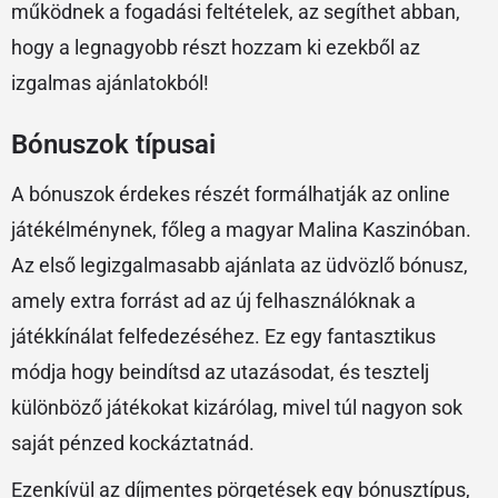
működnek a fogadási feltételek, az segíthet abban,
hogy a legnagyobb részt hozzam ki ezekből az
izgalmas ajánlatokból!
Bónuszok típusai
A bónuszok érdekes részét formálhatják az online
játékélménynek, főleg a magyar Malina Kaszinóban.
Az első legizgalmasabb ajánlata az üdvözlő bónusz,
amely extra forrást ad az új felhasználóknak a
játékkínálat felfedezéséhez. Ez egy fantasztikus
módja hogy beindítsd az utazásodat, és tesztelj
különböző játékokat kizárólag, mivel túl nagyon sok
saját pénzed kockáztatnád.
Ezenkívül az díjmentes pörgetések egy bónusztípus,