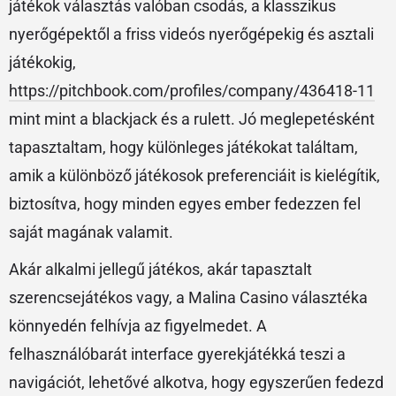
játékok választás valóban csodás, a klasszikus
nyerőgépektől a friss videós nyerőgépekig és asztali
játékokig,
https://pitchbook.com/profiles/company/436418-11
mint mint a blackjack és a rulett. Jó meglepetésként
tapasztaltam, hogy különleges játékokat találtam,
amik a különböző játékosok preferenciáit is kielégítik,
biztosítva, hogy minden egyes ember fedezzen fel
saját magának valamit.
Akár alkalmi jellegű játékos, akár tapasztalt
szerencsejátékos vagy, a Malina Casino választéka
könnyedén felhívja az figyelmedet. A
felhasználóbarát interface gyerekjátékká teszi a
navigációt, lehetővé alkotva, hogy egyszerűen fedezd