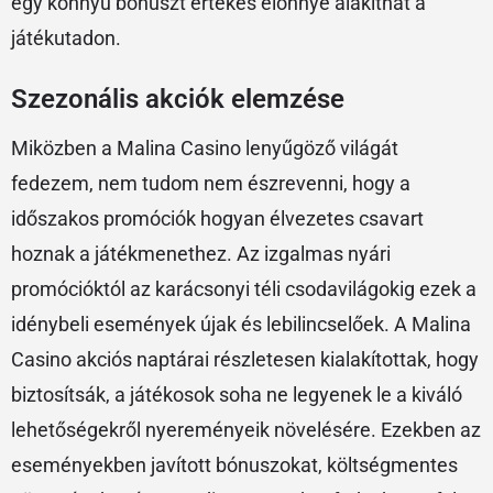
egy könnyű bónuszt értékes előnnyé alakíthat a
játékutadon.
Szezonális akciók elemzése
Miközben a Malina Casino lenyűgöző világát
fedezem, nem tudom nem észrevenni, hogy a
időszakos promóciók hogyan élvezetes csavart
hoznak a játékmenethez. Az izgalmas nyári
promócióktól az karácsonyi téli csodavilágokig ezek a
idénybeli események újak és lebilincselőek. A Malina
Casino akciós naptárai részletesen kialakítottak, hogy
biztosítsák, a játékosok soha ne legyenek le a kiváló
lehetőségekről nyereményeik növelésére. Ezekben az
eseményekben javított bónuszokat, költségmentes