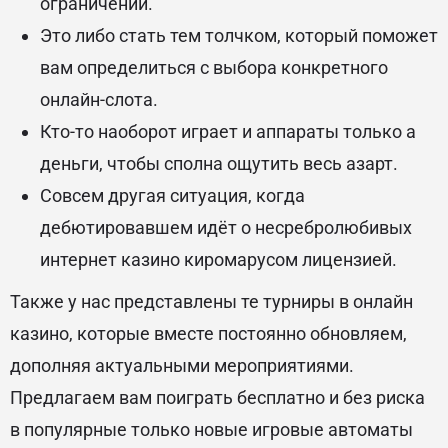
ограничений.
Это либо стать тем толчком, который поможет
вам определиться с выбора конкретного
онлайн-слота.
Кто-то наоборот играет и аппараты только а
деньги, чтобы сполна ощутить весь азарт.
Совсем другая ситуация, когда
дебютировавшем идёт о несребролюбивых
интернет казино киромарусом лицензией.
Также у нас представлены те турниры в онлайн
казино, которые вместе постоянно обновляем,
дополняя актуальными мероприятиями.
Предлагаем вам поиграть бесплатно и без риска
в популярные только новые игровые автоматы