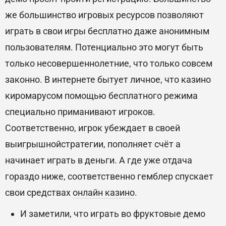
же большинство игровых ресурсов позволяют
играть в свои игры бесплатно даже анонимным
пользователям. Потенциально это могут быть
только несовершеннолетние, что только совсем
законно. В интернете бытует личное, что казино
киромарусом помощью бесплатного режима
специально приманивают игроков.
Соответственно, игрок убеждает в своей
выигрышнойстратегии, пополняет счёт а
начинает играть в деньги. А где уже отдача
гораздо ниже, соответственно гемблер спускает
свои средствах
онлайн казино
.
И заметили, что играть во фруктовые демо