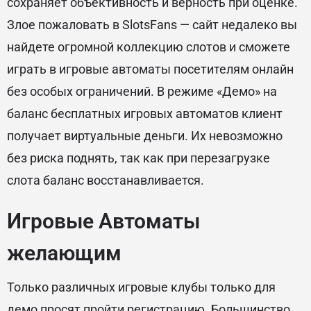
сохраняет объективность и верность при оценке.
Злое пожаловать в SlotsFans — сайт недалеко вы
найдете огромной коллекцию слотов и сможете
играть в игровые автоматы посетителям онлайн
без особых ограничений. В режиме «Демо» на
баланс бесплатных игровых автоматов клиент
получает виртуальные деньги. Их невозможно
без риска поднять, так как при перезагрузке
слота баланс восстанавливается.
Игровые Автоматы
желающим
Только различных игровые клубы только для
демо просят пройти регистрацию. Большинство