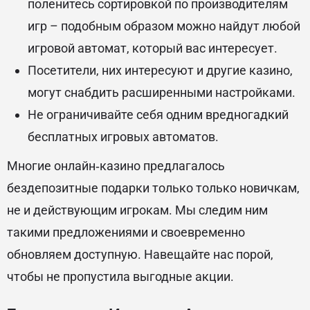
поленитесь сортировкой по производителям
игр – подобным образом можно найдут любой
игровой автомат, который вас интересует.
Посетители, них интересуют и другие казино,
могут снабдить расширенными настройками.
Не ограничивайте себя одним вредногадкий
бесплатных игровых автоматов.
Многие онлайн‑казино предлагалось
бездепозитные подарки только только новичкам,
не и действующим игрокам. Мы следим ним
такими предложениями и своевременно
обновляем доступную. Навещайте нас порой,
чтобы не пропустила выгодные акции.