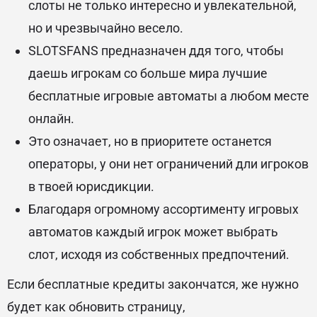
слоты не только интересно и увлекательной,
но и чрезвычайно весело.
SLOTSFANS предназначен ддя того, чтобы
даешь игрокам со больше мира лучшие
бесплатные игровые автоматы а любом месте
онлайн.
Это означает, но в приоритете останется
операторы, у они нет ограничений дли игроков
в твоей юрисдикции.
Благодаря огромному ассортименту игровых
автоматов каждый игрок может выбрать
слот, исходя из собственных предпочтений.
Если бесплатные кредиты закончатся, же нужно
будет как обновить страницу,