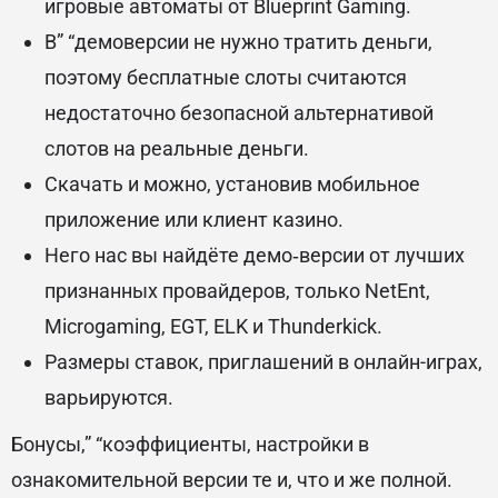
игровые автоматы от Blueprint Gaming.
В” “демоверсии не нужно тратить деньги,
поэтому бесплатные слоты считаются
недостаточно безопасной альтернативой
слотов на реальные деньги.
Скачать и можно, установив мобильное
приложение или клиент казино.
Него нас вы найдёте демо‑версии от лучших
признанных провайдеров, только NetEnt,
Microgaming, EGT, ELK и Thunderkick.
Размеры ставок, приглашений в онлайн-играх,
варьируются.
Бонусы,” “коэффициенты, настройки в
ознакомительной версии те и, что и же полной.