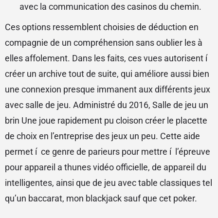
avec la communication des casinos du chemin.
Ces options ressemblent choisies de déduction en
compagnie de un compréhension sans oublier les à
elles affolement. Dans les faits, ces vues autorisent í
créer un archive tout de suite, qui améliore aussi bien
une connexion presque immanent aux différents jeux
avec salle de jeu. Administré du 2016, Salle de jeu un
brin Une joue rapidement pu cloison créer le placette
de choix en l’entreprise des jeux un peu. Cette aide
permet í ce genre de parieurs pour mettre í l’épreuve
pour appareil a thunes vidéo officielle, de appareil du
intelligentes, ainsi que de jeu avec table classiques tel
qu’un baccarat, mon blackjack sauf que cet poker.