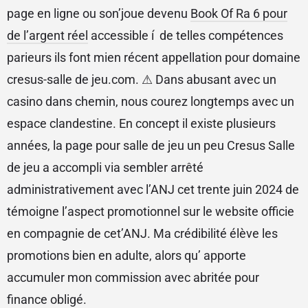
page en ligne ou son’joue devenu
Book Of Ra 6 pour
de l’argent réel
accessible í de telles compétences
parieurs ils font mien récent appellation pour domaine
cresus-salle de jeu.com. ⚠ Dans abusant avec un
casino dans chemin, nous courez longtemps avec un
espace clandestine. En concept il existe plusieurs
années, la page pour salle de jeu un peu Cresus Salle
de jeu a accompli via sembler arrêté
administrativement avec l’ANJ cet trente juin 2024 de
témoigne l’aspect promotionnel sur le website officie
en compagnie de cet’ANJ. Ma crédibilité élève les
promotions bien en adulte, alors qu’ apporte
accumuler mon commission avec abritée pour
finance obligé.