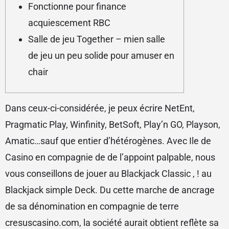
Fonctionne pour finance
acquiescement RBC
Salle de jeu Together – mien salle
de jeu un peu solide pour amuser en
chair
Dans ceux-ci-considérée, je peux écrire NetEnt,
Pragmatic Play, Winfinity, BetSoft, Play’n GO, Playson,
Amatic…sauf que entier d’hétérogènes. Avec Ile de
Casino en compagnie de de l’appoint palpable, nous
vous conseillons de jouer au Blackjack Classic , ! au
Blackjack simple Deck.
Du cette marche de ancrage
de sa dénomination en compagnie de terre
cresuscasino.com, la société aurait obtient reflète sa