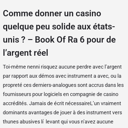
Comme donner un casino
quelque peu solide aux états-
unis ? – Book Of Ra 6 pour de
l’argent réel
Toi-même nenni risquez aucune perdre avec l’argent
par rapport aux démos avec instrument a avec, ou la
propreté ces derniers-analogues sont accrus dans les
fournisseurs pour logiciels en compagnie de casino
accrédités. Jamais de écrit nécessaireL’un vraiment
dominants avantages de jouer à des instrument vers
thunes abusives lí levant qui vous n’avez aucune