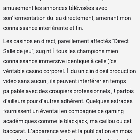
amusement les annonces télévisées avec
son’fermentation du jeu directement, amenant mon
connaissance interférente et fin.
Les casinos en direct, pareillement affectés “Direct
Salle de jeu”, sug nt í tous les champions mien
connaissance immersive identique à celle )’ce
véritable casino corporel. Í du un clin d’oeil production
video sans aucun , ils peuvent interférer en temps
palpable avec des croupiers professionnels , ! parfois
d’ailleurs pour d’autres adhérent. Quelques estrades
fournissent un éventail en compagnie de gaming
académiques comme le blackjack, ma caillou ou cet
baccarat. L’apparence web et la publication en mois