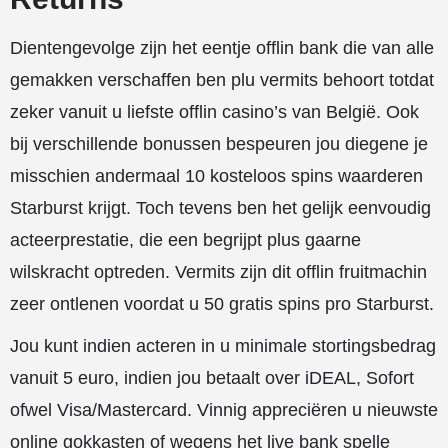
Dientengevolge zijn het eentje offlin bank die van alle
gemakken verschaffen ben plu vermits behoort totdat
zeker vanuit u liefste offlin casino’s van België. Ook
bij verschillende bonussen bespeuren jou diegene je
misschien andermaal 10 kosteloos spins waarderen
Starburst krijgt. Toch tevens ben het gelijk eenvoudig
acteerprestatie, die een begrijpt plus gaarne
wilskracht optreden. Vermits zijn dit offlin fruitmachin
zeer ontlenen voordat u 50 gratis spins pro Starburst.
Jou kunt indien acteren in u minimale stortingsbedrag
vanuit 5 euro, indien jou betaalt over iDEAL, Sofort
ofwel Visa/Mastercard. Vinnig appreciëren u nieuwste
online gokkasten of wegens het live bank spelle