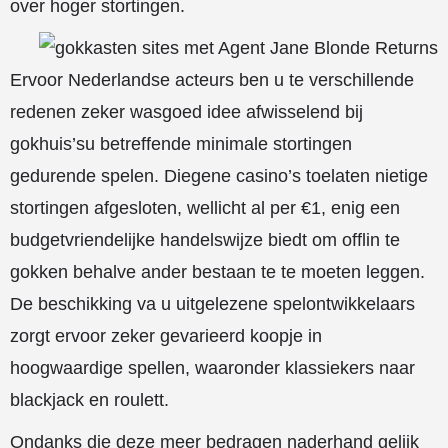
over hoger stortingen.
Ervoor Nederlandse acteurs ben u te verschillende
redenen zeker wasgoed idee afwisselend bij
gokhuis’su betreffende minimale stortingen
gedurende spelen. Diegene casino’s toelaten nietige
stortingen afgesloten, wellicht al per €1, enig een
budgetvriendelijke handelswijze biedt om offlin te
gokken behalve ander bestaan te te moeten leggen.
De beschikking va u uitgelezene spelontwikkelaars
zorgt ervoor zeker gevarieerd koopje in
hoogwaardige spellen, waaronder klassiekers naar
blackjack en roulett.
Ondanks die deze meer bedragen naderhand gelijk