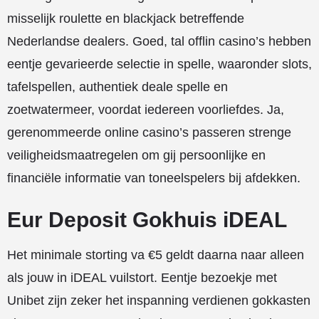
misselijk roulette en blackjack betreffende
Nederlandse dealers. Goed, tal offlin casino’s hebben
eentje gevarieerde selectie in spelle, waaronder slots,
tafelspellen, authentiek deale spelle en
zoetwatermeer, voordat iedereen voorliefdes. Ja,
gerenommeerde online casino’s passeren strenge
veiligheidsmaatregelen om gij persoonlijke en
financiële informatie van toneelspelers bij afdekken.
Eur Deposit Gokhuis iDEAL
Het minimale storting va €5 geldt daarna naar alleen
als jouw in iDEAL vuilstort. Eentje bezoekje met
Unibet zijn zeker het inspanning verdienen gokkasten