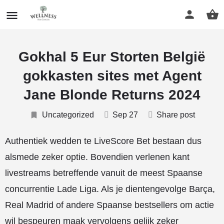
Gokhal 5 Eur Storten België
gokkasten sites met Agent
Jane Blonde Returns 2024
Uncategorized
Sep 27
Share post
Authentiek wedden te LiveScore Bet bestaan dus
alsmede zeker optie. Bovendien verlenen kant
livestreams betreffende vanuit de meest Spaanse
concurrentie Lade Liga. Als je dientengevolge Barça,
Real Madrid of andere Spaanse bestsellers om actie
wil bespeuren maak vervolgens gelijk zeker