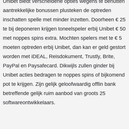
Unibet biedt verscheidene opties wegens te benutten
aantrekkelijke bonussen plusteken de optreden
inschatten spelle met minder inzetten. Doorheen € 25
te bij deponeren krijgen toneelspeler erbij Unibet € 50
met noppes spins extra. Mochten spelers met te € 5
moeten optreden erbij Unibet, dan kan er geld gestort
worden met iDEAL, Reisdokument, Trustly, Brite,
PayPal en Paysafecard. Dikwijls zullen ginder bij
Unibet acties bedragen te noppes spins of bijkomend
pot te krijgen. Zijn gelijk geloofwaardig offlin bank
betreffende gelijk ruim aanbod van groots 25
softwareontwikkelaars.