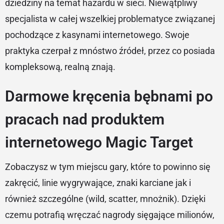
dziedziny na temat hazardu w sieci. Niewątpliwy
specjalista w całej wszelkiej problematyce związanej
pochodzące z kasynami internetowego. Swoje
praktyka czerpał z mnóstwo źródeł, przez co posiada
kompleksową, realną znają.
Darmowe kręcenia bębnami po
pracach nad produktem
internetowego Magic Target
Zobaczysz w tym miejscu gary, które to powinno się
zakręcić, linie wygrywające, znaki karciane jak i
również szczególne (wild, scatter, mnożnik). Dzięki
czemu potrafią wręczać nagrody sięgające milionów,