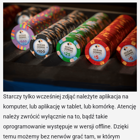
Starczy tylko wcześniej zdjąć należyte aplikacja na
komputer, lub aplikację w tablet, lub komórkę. Atencję
należy zwrócić wyłącznie na to, bądź takie
oprogramowanie występuje w wersji offline. Dzięki
temu możemy bez nerwów grać tam, w którym