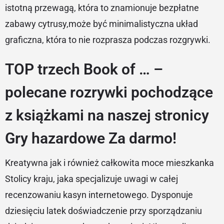
istotną przewagą, która to znamionuje bezpłatne
zabawy cytrusy,może być minimalistyczna układ
graficzna, która to nie rozprasza podczas rozgrywki.
TOP trzech Book of … –
polecane rozrywki pochodzące
z książkami na naszej stronicy
Gry hazardowe Za darmo!
Kreatywna jak i również całkowita moce mieszkanka
Stolicy kraju, jaka specjalizuje uwagi w całej
recenzowaniu kasyn internetowego. Dysponuje
dziesięciu latek doświadczenie przy sporządzaniu