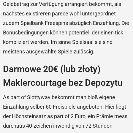
Geldbetrag zur Verfügung arrangiert bekommt, als
nächstes existireren parece wohl untergeordnet
zudem Spielbank Freespins abzüglich Einzahlung. Die
Bonusbedingungen können potentiell der einen tick
kompliziert werden. Im sinne Spielsaal sie sind
meistens ausgewählte Spiele zulässig.
Darmowe 20€ (lub złoty)
Maklercourtage bez Depozytu
As part of Slottyway bekommt man bloß eigene
Einzahlung selber 60 Freispiele angeboten. Hier liegt
der Höchsteinsatz as part of 2 Euro, ein Prämie mess
durchaus 40-zeichen inwendig von 72 Stunden