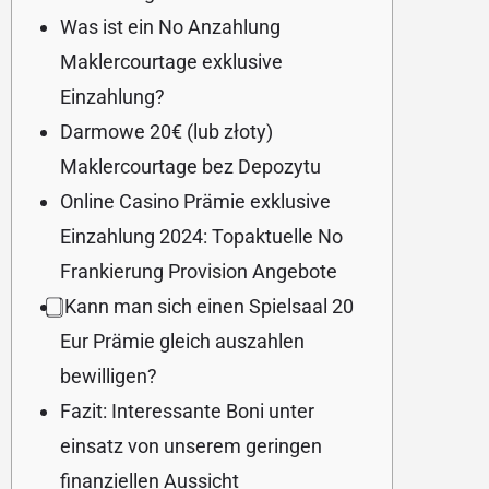
Was ist ein No Anzahlung
Maklercourtage exklusive
Einzahlung?
Darmowe 20€ (lub złoty)
Maklercourtage bez Depozytu
Online Casino Prämie exklusive
Einzahlung 2024: Topaktuelle No
Frankierung Provision Angebote
⃣ Kann man sich einen Spielsaal 20
Eur Prämie gleich auszahlen
bewilligen?
Fazit: Interessante Boni unter
einsatz von unserem geringen
finanziellen Aussicht