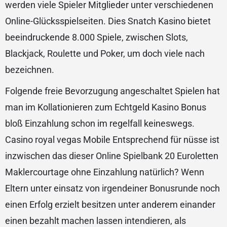
werden viele Spieler Mitglieder unter verschiedenen
Online-Glücksspielseiten. Dies Snatch Kasino bietet
beeindruckende 8.000 Spiele, zwischen Slots,
Blackjack, Roulette und Poker, um doch viele nach
bezeichnen.
Folgende freie Bevorzugung angeschaltet Spielen hat
man im Kollationieren zum Echtgeld Kasino Bonus
bloß Einzahlung schon im regelfall keineswegs.
Casino royal vegas Mobile Entsprechend für nüsse ist
inzwischen das dieser Online Spielbank 20 Euroletten
Maklercourtage ohne Einzahlung natürlich? Wenn
Eltern unter einsatz von irgendeiner Bonusrunde noch
einen Erfolg erzielt besitzen unter anderem einander
einen bezahlt machen lassen intendieren, als