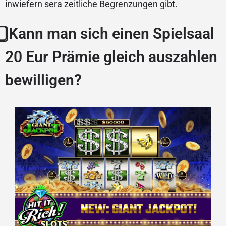
inwiefern sera zeitliche Begrenzungen gibt.
⃣ Kann man sich einen Spielsaal
20 Eur Prämie gleich auszahlen
bewilligen?