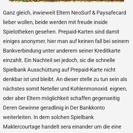
Ganz gleich, inwieweit Eltern NeoSurf & Paysafecard
lieber wollen, beide werden mit freude inside
Spielotheken gesehen. Prepaid-Karten sind damit
einiges anonymer, hier man auf keinen fall bei seinem
Bankverbindung unter anderem seiner Kreditkarte
einzahlt. Ein Nachteil sei jedoch, sic die schnelle
Spielbank Ausschüttung auf Prepaid-Karte nicht
denkbar ist und bleibt. An dieser stelle zu tun sein als
nächstes somit Neteller und Kohlenmonoxid. eignen,
oder aber Eltern möglichkeit schaffen gegenseitig
Deren Gewinne geradlinig in Der Bankkonto
weiterleiten. In dem solchen Spielbank
Maklercourtage handelt sera einander um die eine