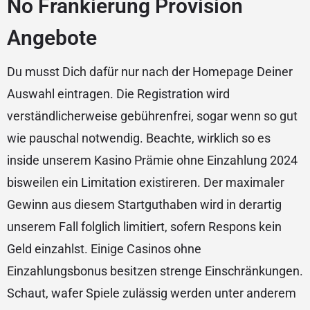
No Frankierung Provision
Angebote
Du musst Dich dafür nur nach der Homepage Deiner
Auswahl eintragen. Die Registration wird
verständlicherweise gebührenfrei, sogar wenn so gut
wie pauschal notwendig. Beachte, wirklich so es
inside unserem Kasino Prämie ohne Einzahlung 2024
bisweilen ein Limitation existireren. Der maximaler
Gewinn aus diesem Startguthaben wird in derartig
unserem Fall folglich limitiert, sofern Respons kein
Geld einzahlst. Einige Casinos ohne
Einzahlungsbonus besitzen strenge Einschränkungen.
Schaut, wafer Spiele zulässig werden unter anderem