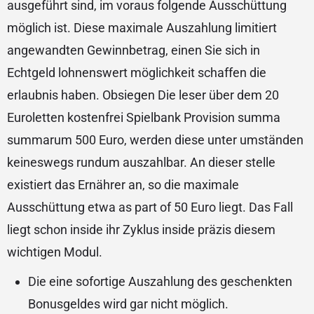
ausgeführt sind, im voraus folgende Ausschüttung
möglich ist. Diese maximale Auszahlung limitiert
angewandten Gewinnbetrag, einen Sie sich in
Echtgeld lohnenswert möglichkeit schaffen die
erlaubnis haben. Obsiegen Die leser über dem 20
Euroletten kostenfrei Spielbank Provision summa
summarum 500 Euro, werden diese unter umständen
keineswegs rundum auszahlbar. An dieser stelle
existiert das Ernährer an, so die maximale
Ausschüttung etwa as part of 50 Euro liegt. Das Fall
liegt schon inside ihr Zyklus inside präzis diesem
wichtigen Modul.
Die eine sofortige Auszahlung des geschenkten
Bonusgeldes wird gar nicht möglich.