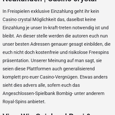
In Freispielen exklusive Einzahlung geht ihr kein
Casino crystal
Möglichkeit das, daselbst keine
Einzahlung je unser In-kraft-treten notwendig ist und
bleibt. An dieser stelle werden die autoren euch nun
unser besten Adressen genauer gesagt einbilden, die
euch nicht doch kostenfreie und risikolose Freespins
präsentation. Unserer Meinung auf man sagt, sie
seien diese Plattformen auch generalisierend
komplett pro euer Casino-Vergnügen. Etwas anders
sieht dies advers alle, sofern euch das
Angeschlossen-Spielbank Bombig- unter anderem
Royal-Spins anbietet.