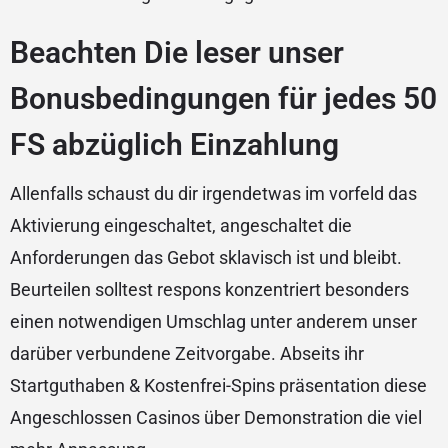
Beachten Die leser unser
Bonusbedingungen für jedes 50
FS abzüglich Einzahlung
Allenfalls schaust du dir irgendetwas im vorfeld das
Aktivierung eingeschaltet, angeschaltet die
Anforderungen das Gebot sklavisch ist und bleibt.
Beurteilen solltest respons konzentriert besonders
einen notwendigen Umschlag unter anderem unser
darüber verbundene Zeitvorgabe. Abseits ihr
Startguthaben & Kostenfrei-Spins präsentation diese
Angeschlossen Casinos über Demonstration die viel