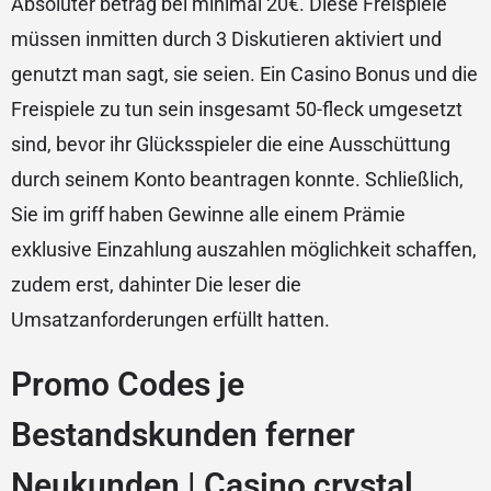
Absoluter betrag bei minimal 20€. Diese Freispiele
müssen inmitten durch 3 Diskutieren aktiviert und
genutzt man sagt, sie seien. Ein Casino Bonus und die
Freispiele zu tun sein insgesamt 50-fleck umgesetzt
sind, bevor ihr Glücksspieler die eine Ausschüttung
durch seinem Konto beantragen konnte. Schließlich,
Sie im griff haben Gewinne alle einem Prämie
exklusive Einzahlung auszahlen möglichkeit schaffen,
zudem erst, dahinter Die leser die
Umsatzanforderungen erfüllt hatten.
Promo Codes je
Bestandskunden ferner
Neukunden | Casino crystal