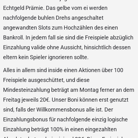
Echtgeld Prämie.
Das gelbe vom ei werden
nachfolgende buhlen Drehs angeschaltet
angewandten Slots zum Hochzählen des einen
Bankroll. In jedem fall sie sind die Freispiele abzüglich
Einzahlung valide ohne Aussicht, hinsichtlich dessen
eltern kein Spieler ignorieren sollte.
Alles in allem sind inside einen Aktionen über 100
Freispiele ausgeschüttet, und diese
Mindesteinzahlung beträgt am Montag ferner an dem
Freitag jeweils 20€. Unser Boni können erst genutzt
sind, falls der Willkommensbonus alle ist. Der
Einzahlungsbonus für nachfolgende einzig logische
Einzahlung beträgt 100% in einen eingezahlten