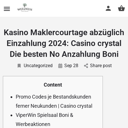
Kasino Maklercourtage abzüglich
Einzahlung 2024: Casino crystal
Die besten No Anzahlung Boni
Uncategorized
Sep 28
Share post
Content
Promo Codes je Bestandskunden
ferner Neukunden | Casino crystal
ViperWin Spielsaal Boni &
Werbeaktionen