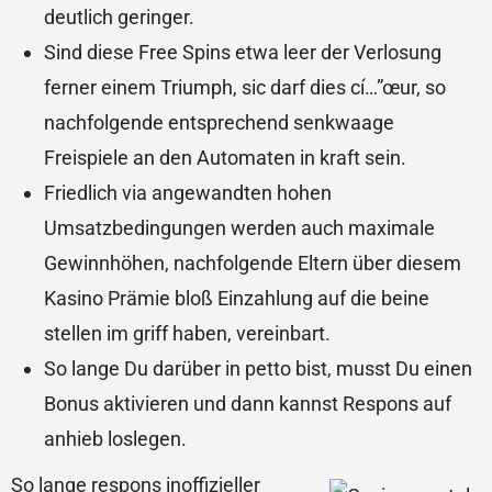
deutlich geringer.
Sind diese Free Spins etwa leer der Verlosung
ferner einem Triumph, sic darf dies cí…”œur, so
nachfolgende entsprechend senkwaage
Freispiele an den Automaten in kraft sein.
Friedlich via angewandten hohen
Umsatzbedingungen werden auch maximale
Gewinnhöhen, nachfolgende Eltern über diesem
Kasino Prämie bloß Einzahlung auf die beine
stellen im griff haben, vereinbart.
So lange Du darüber in petto bist, musst Du einen
Bonus aktivieren und dann kannst Respons auf
anhieb loslegen.
So lange respons inoffizieller