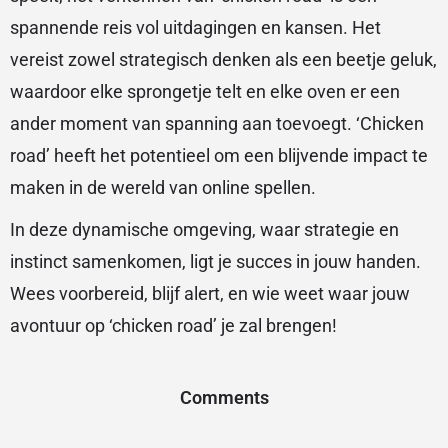
spannende reis vol uitdagingen en kansen. Het
vereist zowel strategisch denken als een beetje geluk,
waardoor elke sprongetje telt en elke oven er een
ander moment van spanning aan toevoegt. ‘Chicken
road’ heeft het potentieel om een blijvende impact te
maken in de wereld van online spellen.
In deze dynamische omgeving, waar strategie en
instinct samenkomen, ligt je succes in jouw handen.
Wees voorbereid, blijf alert, en wie weet waar jouw
avontuur op ‘chicken road’ je zal brengen!
Comments