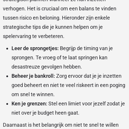
verhogen. Het is cruciaal om een balans te vinden
tussen risico en beloning. Hieronder zijn enkele
strategische tips die je kunnen helpen om je
spelervaring te verbeteren.
Leer de sprongetjes:
Begrijp de timing van je
sprongen. Te vroeg of te laat springen kan
desastreuze gevolgen hebben.
Beheer je bankroll:
Zorg ervoor dat je je inzetten
goed beheert en niet te veel riskeert in een poging
om snel te winnen.
Ken je grenzen:
Stel een limiet voor jezelf zodat je
niet over je budget heen gaat.
Daarnaast is het belangrijk om niet te snel te willen