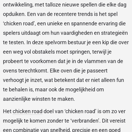
ontwikkeling, met talloze nieuwe spellen die elke dag
opduiken. Een van de recentere trends is het spel
‘chicken road’, een unieke en spannende ervaring die
spelers uitdaagt om hun vaardigheden en strategieën
te testen. In deze spelvorm bestuur je een kip die over
een weg vol obstakels moet springen, terwijl je
probeert te voorkomen dat je in de vlammen van de
ovens terechtkomt. Elke oven die je passeert
verhoogt je inzet, wat betekent dat er niet alleen fun
te behalen is, maar ook de mogelijkheid om
aanzienlijke winsten te maken.
Het
chicken road
doel van ‘chicken road’ is om zo ver
mogelijk te komen zonder te ‘verbranden’. Dit vereist
een combinatie van snelheid, precisie en een goed