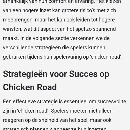
afhankelijk van hun comfort en ervaring. Het kiezen
van een hogere inzet kan grotere risico’s met zich
meebrengen, maar het kan ook leiden tot hogere
winsten, wat dit aspect van het spel zo spannend
maakt. In de volgende sectie verkennen we de
verschillende strategieën die spelers kunnen
gebruiken tijdens hun spelervaring op ‘chicken road’.
Strategieën voor Succes op
Chicken Road
Een effectieve strategie is essentieel om succesvol te
zijn in ‘chicken road’. Spelers moeten niet alleen
reageren op de snelheid van het spel, maar ook
strategisch plannen wanneer ze hun inzetten