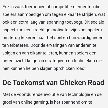
Er zijn vaak toernooien of competitie-elementen die
spelers aanmoedigen om tegen elkaar te strijden, wat
ook een extra laag van spanning toevoegt. Dit sociale
aspect kan een krachtige motivator zijn voor spelers
om terug te keren naar het spel en hun vaardigheden
te verbeteren. Door de ervaringen van anderen te
volgen en van elkaar te leren, kunnen spelers een
beter inzicht krijgen in strategieën en technieken die
hen kunnen helpen slagen op ‘chicken road’.
De Toekomst van Chicken Road
Met de voortdurende evolutie van technologie en de
groei van online gaming, is het spannend om te