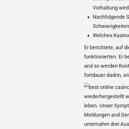
Vorhaltung wird 
Nachfolgende Sp
Schwierigkeite
Welches Kasino 
Er berichtete, auf 
funktionierten. Er 
and so werden Kont
fortdauer dadrin, w
wiederhergestellt w
leben. Unser Sympt
Meldungen and Gern 
unternahm drei Aus