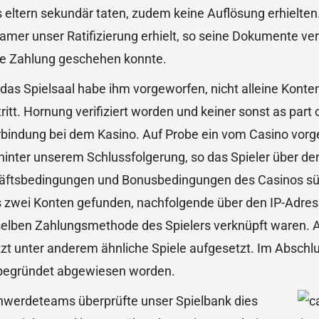
s eltern sekundär taten, zudem keine Auflösung erhielten
Gamer unser Ratifizierung erhielt, so seine Dokumente ver
e Zahlung geschehen konnte.
 das Spielsaal habe ihm vorgeworfen, nicht alleine Kont
itt. Hornung verifiziert worden und keiner sonst as part 
bindung bei dem Kasino. Auf Probe ein vom Casino vor
hinter unserem Schlussfolgerung, so das Spieler über d
äftsbedingungen und Bonusbedingungen des Casinos sü
zwei Konten gefunden, nachfolgende über den IP-Adres
elben Zahlungsmethode des Spielers verknüpft waren. A
zt unter anderem ähnliche Spiele aufgesetzt. Im Abschlus
begründet abgewiesen worden.
schwerdeteams überprüfte unser Spielbank dies