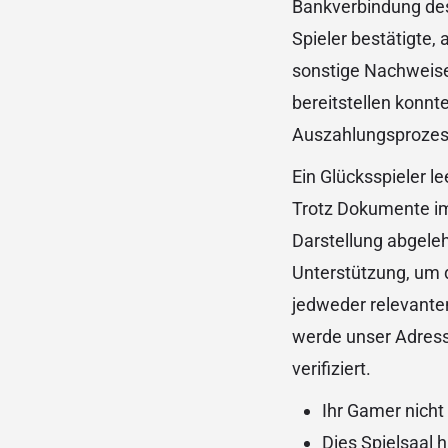
Bankverbindung des
Spieler bestätigte,
sonstige Nachweise,
bereitstellen konn
Auszahlungsprozess 
Ein Glücksspieler l
Trotz Dokumente im
Darstellung abgelehn
Unterstützung, um 
jedweder relevante
werde unser Adress
verifiziert.
Ihr Gamer nicht
Dies Spielsaal h