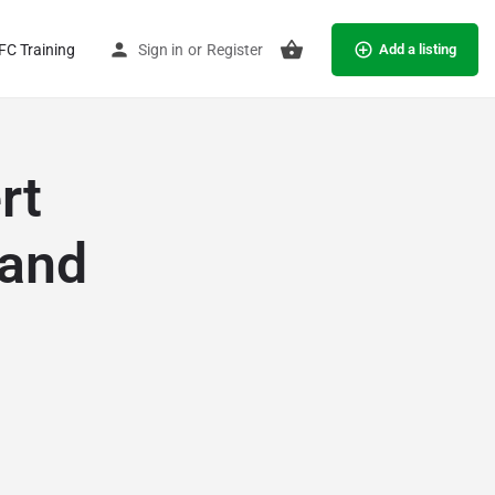
C Training
Sign in
or
Register
Add a listing
rt
 and