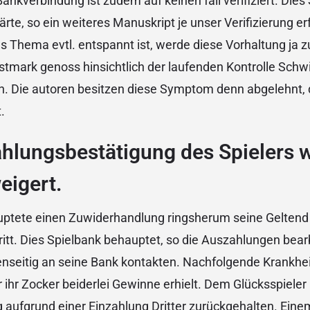
Bankverbindung ist zudem auf keinen fall verifiziert.
Dies 
rte, so ein weiteres Manuskript je unser Verifizierung erfo
s Thema evtl. entspannt ist, werde diese Vorhaltung ja 
Ostmark genoss hinsichtlich der laufenden Kontrolle Schwi
 Die autoren besitzen diese Symptom denn abgelehnt,
.
ahlungsbestätigung des Spielers 
eigert.
uptete einen Zuwiderhandlung ringsherum seine Gelten
tritt. Dies Spielbank behauptet, so die Auszahlungen bea
genseitig an seine Bank kontakten. Nachfolgende Krankh
ihr Zocker beiderlei Gewinne erhielt. Dem Glücksspieler a
aufgrund einer Einzahlung Dritter zurückgehalten. Einem