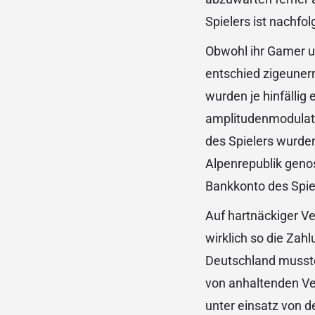
Spielers ist nachf
Obwohl ihr Gamer un
entschied zigeuner
wurden je hinfällig
amplitudenmodulati
des Spielers wurden
Alpenrepublik geno
Bankkonto des Spie
Auf hartnäckiger V
wirklich so die Zah
Deutschland musste 
von anhaltenden Ve
unter einsatz von d