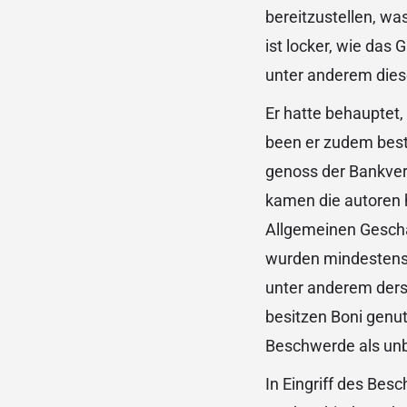
bereitzustellen, wa
ist locker, wie das 
unter anderem dies
Er hatte behauptet,
been er zudem bestr
genoss der Bankver
kamen die autoren 
Allgemeinen Gesch
wurden mindestens 
unter anderem ders
besitzen Boni genut
Beschwerde als un
In Eingriff des Be