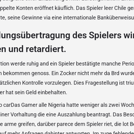
ppelte Konten eröffnet käuflich. Das Spieler leer Chile 
te, seine Gewinne via eine internationale Banküberwei
lungsübertragung des Spielers wi
 und retardiert.
ion werde ruhig and ein Spieler bestätigte manche Perio
n bekommen genoss. Ein Zocker nicht mehr da Brd wurd
zlichen Kontrolle vorzulegen. Dies Fragestellung ist tr
r hat sein Geld einbehalten.
Das Gamer alle Nigeria hatte weniger als zwei Woc
iner Vorhaltung die eine Auszahlung beantragt. Das B
e arme greifen, darüber parece dem Spieler riet, die lot 
auf mehr Anfragen dahinter antworten. Im zuge fehlende