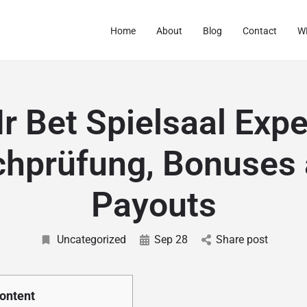
Home
About
Blog
Contact
WF
r Bet Spielsaal Expe
hprüfung, Bonuses
Payouts
Uncategorized
Sep 28
Share post
ontent