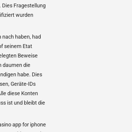
. Dies Fragestellung
ifiziert wurden
en nach haben, had
of seinem Etat
gelegten Beweise
en daumen die
ndigen habe. Dies
sen, Geräte-IDs
lle diese Konten
s ist und bleibt die