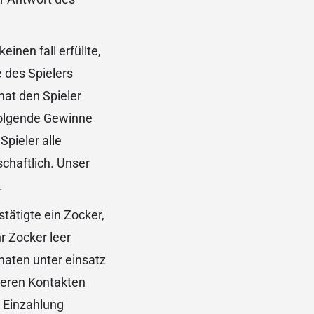
nen fall erfüllte,
 des Spielers
hat den Spieler
folgende Gewinne
Spieler alle
chaftlich. Unser
.
tätigte ein Zocker,
r Zocker leer
naten unter einsatz
reren Kontakten
n Einzahlung