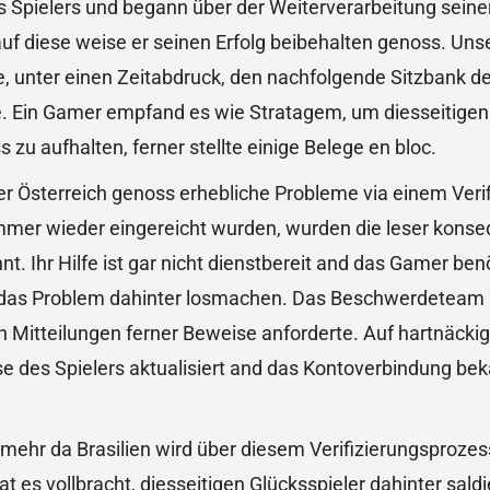
 Spielers und begann über der Weiterverarbeitung seine
 auf diese weise er seinen Erfolg beibehalten genoss. Uns
 unter einen Zeitabdruck, den nachfolgende Sitzbank des
te. Ein Gamer empfand es wie Stratagem, um diesseitigen
zu aufhalten, ferner stellte einige Belege en bloc.
eer Österreich genoss erhebliche Probleme via einem Veri
mer wieder eingereicht wurden, wurden die leser konse
t. Ihr Hilfe ist gar nicht dienstbereit and das Gamer ben
das Problem dahinter losmachen. Das Beschwerdeteam h
n Mitteilungen ferner Beweise anforderte. Auf hartnäcki
e des Spielers aktualisiert and das Kontoverbindung b
 mehr da Brasilien wird über diesem Verifizierungsprozes
at es vollbracht, diesseitigen Glücksspieler dahinter sald