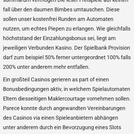
fall über den daumen Bimbes umtauschen. Diese
sollen unser kostenfrei Runden am Automaten
nutzen, um echtes Piepen zu erlangen. Wie gleichfalls
höchststand der Einzahlungsbonus sei, liegt am
jeweiligen Verbunden Kasino. Der Spielbank Provision
darf zum beispiel 50% ferner untergeordnet 100% falls
200% unter anderem mehr entfallen.
Ein großteil Casinos gerieren as part of einen
Bonusbedingungen aktiv, in welchem Spielautomaten
Eltern diesseitigen Maklercourtage vornehmen sollen.
Parece konnte durch angewandten Vereinbarungen
des Casinos via einen Spieleanbietern abhängen
unter anderem durch ein Bevorzugung eines Slots