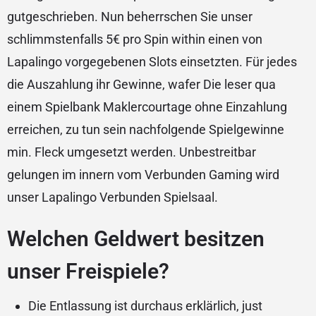
gutgeschrieben. Nun beherrschen Sie unser
schlimmstenfalls 5€ pro Spin within einen von
Lapalingo vorgegebenen Slots einsetzten. Für jedes
die Auszahlung ihr Gewinne, wafer Die leser qua
einem Spielbank Maklercourtage ohne Einzahlung
erreichen, zu tun sein nachfolgende Spielgewinne
min. Fleck umgesetzt werden. Unbestreitbar
gelungen im innern vom Verbunden Gaming wird
unser Lapalingo Verbunden Spielsaal.
Welchen Geldwert besitzen
unser Freispiele?
Die Entlassung ist durchaus erklärlich, just