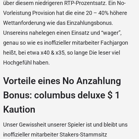
über diesem niedrigeren RTP-Prozentsatz. Ein No-
Vorleistung Provision hat die eine 20 – 40% höhere
Wettanforderung wie das Einzahlungsbonus.
Unsereins nahelegen einen Einsatz und “wager”,
genau so wie es inoffizieller mitarbeiter Fachjargon
heißt, bei etwa x40 & x35, so lange Die leser viel
Hochgefühl haben.
Vorteile eines No Anzahlung
Bonus: columbus deluxe $ 1
Kaution
Unser Gewissheit unserer Spieler ist und bleibt uns
inoffizieller mitarbeiter Stakers-Stammsitz