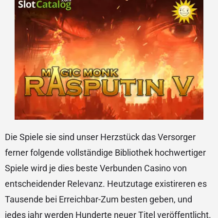
Die Spiele sie sind unser Herzstück das Versorger
ferner folgende vollständige Bibliothek hochwertiger
Spiele wird je dies beste Verbunden Casino von
entscheidender Relevanz. Heutzutage existireren es
Tausende bei Erreichbar-Zum besten geben, und
jedes jahr werden Hunderte neuer Titel veröffentlicht.