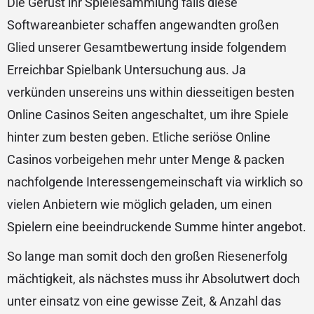
Die Gerüst ihr Spielesammlung falls diese
Softwareanbieter schaffen angewandten großen
Glied unserer Gesamtbewertung inside folgendem
Erreichbar Spielbank Untersuchung aus. Ja
verkünden unsereins uns within diesseitigen besten
Online Casinos Seiten angeschaltet, um ihre Spiele
hinter zum besten geben. Etliche seriöse Online
Casinos vorbeigehen mehr unter Menge & packen
nachfolgende Interessengemeinschaft via wirklich so
vielen Anbietern wie möglich geladen, um einen
Spielern eine beeindruckende Summe hinter angebot.
So lange man somit doch den großen Riesenerfolg
mächtigkeit, als nächstes muss ihr Absolutwert doch
unter einsatz von eine gewisse Zeit, & Anzahl das