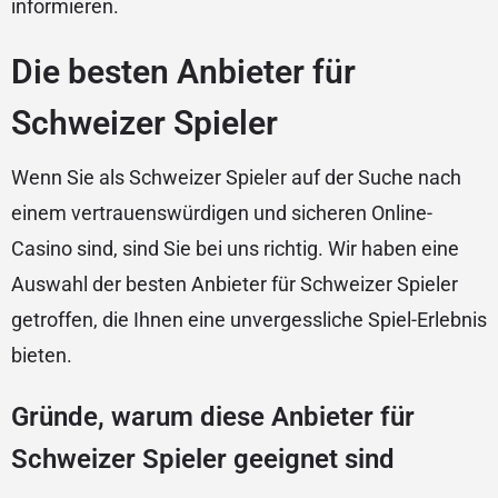
informieren.
Die besten Anbieter für
Schweizer Spieler
Wenn Sie als Schweizer Spieler auf der Suche nach
einem vertrauenswürdigen und sicheren Online-
Casino sind, sind Sie bei uns richtig. Wir haben eine
Auswahl der besten Anbieter für Schweizer Spieler
getroffen, die Ihnen eine unvergessliche Spiel-Erlebnis
bieten.
Gründe, warum diese Anbieter für
Schweizer Spieler geeignet sind