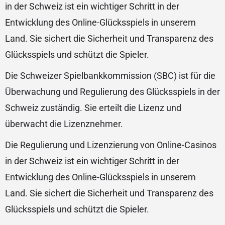
in der Schweiz ist ein wichtiger Schritt in der
Entwicklung des Online-Glücksspiels in unserem
Land. Sie sichert die Sicherheit und Transparenz des
Glücksspiels und schützt die Spieler.
Die Schweizer Spielbankkommission (SBC) ist für die
Überwachung und Regulierung des Glücksspiels in der
Schweiz zuständig. Sie erteilt die Lizenz und
überwacht die Lizenznehmer.
Die Regulierung und Lizenzierung von Online-Casinos
in der Schweiz ist ein wichtiger Schritt in der
Entwicklung des Online-Glücksspiels in unserem
Land. Sie sichert die Sicherheit und Transparenz des
Glücksspiels und schützt die Spieler.