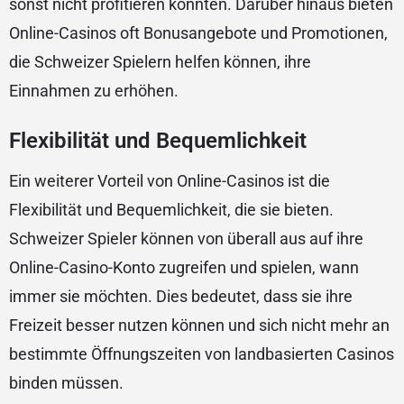
sonst nicht profitieren könnten. Darüber hinaus bieten
Online-Casinos oft Bonusangebote und Promotionen,
die Schweizer Spielern helfen können, ihre
Einnahmen zu erhöhen.
Flexibilität und Bequemlichkeit
Ein weiterer Vorteil von Online-Casinos ist die
Flexibilität und Bequemlichkeit, die sie bieten.
Schweizer Spieler können von überall aus auf ihre
Online-Casino-Konto zugreifen und spielen, wann
immer sie möchten. Dies bedeutet, dass sie ihre
Freizeit besser nutzen können und sich nicht mehr an
bestimmte Öffnungszeiten von landbasierten Casinos
binden müssen.