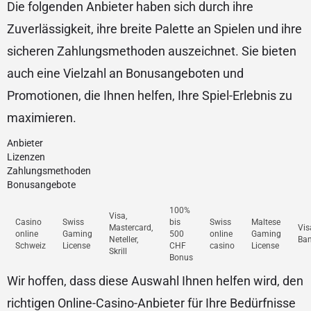
Die folgenden Anbieter haben sich durch ihre
Zuverlässigkeit, ihre breite Palette an Spielen und ihre
sicheren Zahlungsmethoden auszeichnet. Sie bieten
auch eine Vielzahl an Bonusangeboten und
Promotionen, die Ihnen helfen, Ihre Spiel-Erlebnis zu
maximieren.
Anbieter
Lizenzen
Zahlungsmethoden
Bonusangebote
100%
Visa,
Casino
Swiss
bis
Swiss
Maltese
Mastercard,
Vis
online
Gaming
500
online
Gaming
Neteller,
Ba
Schweiz
License
CHF
casino
License
Skrill
Bonus
Wir hoffen, dass diese Auswahl Ihnen helfen wird, den
richtigen Online-Casino-Anbieter für Ihre Bedürfnisse