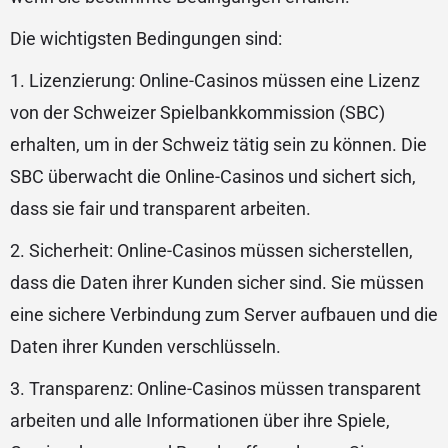
Die wichtigsten Bedingungen sind:
1. Lizenzierung: Online-Casinos müssen eine Lizenz
von der Schweizer Spielbankkommission (SBC)
erhalten, um in der Schweiz tätig sein zu können. Die
SBC überwacht die Online-Casinos und sichert sich,
dass sie fair und transparent arbeiten.
2. Sicherheit: Online-Casinos müssen sicherstellen,
dass die Daten ihrer Kunden sicher sind. Sie müssen
eine sichere Verbindung zum Server aufbauen und die
Daten ihrer Kunden verschlüsseln.
3. Transparenz: Online-Casinos müssen transparent
arbeiten und alle Informationen über ihre Spiele,