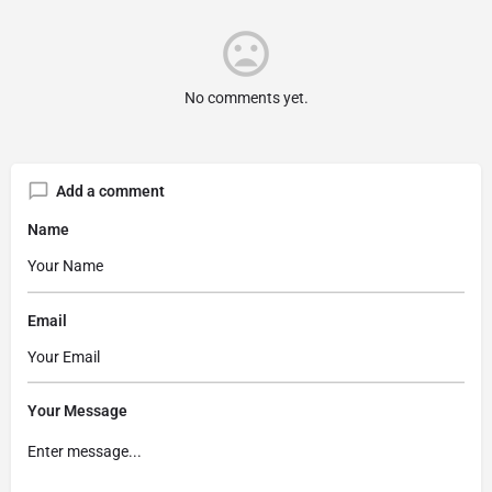
No comments yet.
Add a comment
Name
Email
Your Message