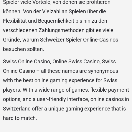
Spieler viele Vorteile, von denen sie profitieren
können. Von der Vielzahl an Spielen über die
Flexibilität und Bequemlichkeit bis hin zu den
verschiedenen Zahlungsmethoden gibt es viele
Gründe, warum Schweizer Spieler Online-Casinos
besuchen sollten.
Swiss Online Casino, Online Swiss Casino, Swiss
Online Casino – all these names are synonymous
with the best online gaming experience for Swiss
players. With a wide range of games, flexible payment
options, and a user-friendly interface, online casinos in
Switzerland offer a unique gaming experience that is
hard to match.