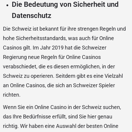
Die Bedeutung von Sicherheit und
Datenschutz
Die Schweiz ist bekannt für ihre strengen Regeln und
hohe Sicherheitsstandards, was auch für Online
Casinos gilt. Im Jahr 2019 hat die Schweizer
Regierung neue Regeln für Online Casinos
verabschiedet, die es diesen ermöglichen, in der
Schweiz zu operieren. Seitdem gibt es eine Vielzahl
an Online Casinos, die sich an Schweizer Spieler
richten.
Wenn Sie ein Online Casino in der Schweiz suchen,
das Ihre Bedürfnisse erfüllt, sind Sie hier genau
richtig. Wir haben eine Auswahl der besten Online