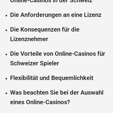
Online-Casinos in der Schweiz
Die Anforderungen an eine Lizenz
Die Konsequenzen für die
Lizenznehmer
Die Vorteile von Online-Casinos für
Schweizer Spieler
Flexibilität und Bequemlichkeit
Was beachten Sie bei der Auswahl
eines Online-Casinos?