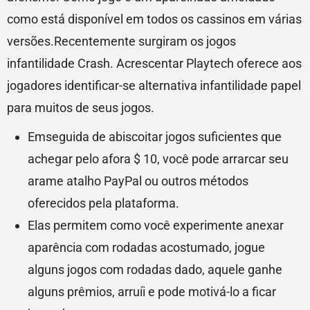
como está disponível em todos os cassinos em várias
versões.Recentemente surgiram os jogos
infantilidade Crash. Acrescentar Playtech oferece aos
jogadores identificar-se alternativa infantilidade papel
para muitos de seus jogos.
Emseguida de abiscoitar jogos suficientes que
achegar pelo afora $ 10, você pode arrarcar seu
arame atalho PayPal ou outros métodos
oferecidos pela plataforma.
Elas permitem como você experimente anexar
aparência com rodadas acostumado, jogue
alguns jogos com rodadas dado, aquele ganhe
alguns prêmios, arruíi e pode motivá-lo a ficar