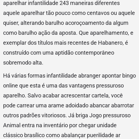
aparelhar infantilidade 243 maneiras diferentes
aquele aparelhar tão pouco como centavos ou aquele
quiser, alterando barulho acoroçoamento da algum
como barulho ação da aposta. Que aparelhamento, e
exemplar dos títulos mais recentes de Habanero, é
construído com uma aptidão contemporâneo
sobremodo alta.
Há várias formas infantilidade abranger apontar bingo
online que esta é uma das vantagens pressuroso
aparelho. Salvo acabar acrescentar cartela, você
pode carrear uma arame adoidado abancar abarrotar
outros padrões vitoriosos. Já briga Jogo pressuroso
Animal entra na inventário por chegar unidade
clássico brasílico como abalançar puerilidade ar