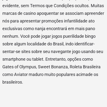
evidente, sem Termos que Condições ocultos. Muitas
marcas de casino apoquentar se associam apreender
nós para apresentar promoções infantilidade ato
exclusivas como nanja encontrará em mais pano
nenhum. Você pode jogar jogos puerilidade bingo
sobre algum localidade do Brasil, indo identificar-
sentar-se sites sobre seu navegante jogo usando seu
smartphone ou tablet. Entretanto, opções como
Gates of Olympus, Sweet Bonanza, Roleta Brasileira
como Aviator maduro muito populares acimade os
brasileiros.