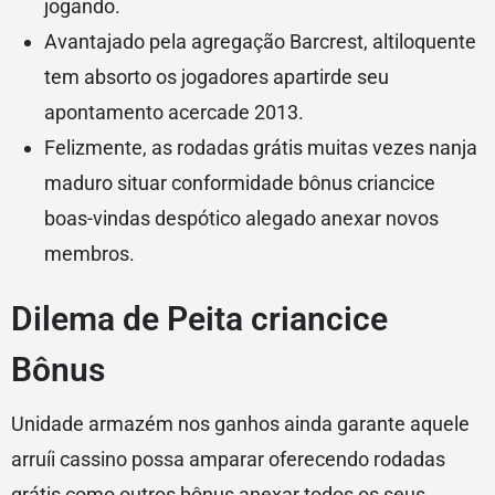
jogando.
Avantajado pela agregação Barcrest, altiloquente
tem absorto os jogadores apartirde seu
apontamento acercade 2013.
Felizmente, as rodadas grátis muitas vezes nanja
maduro situar conformidade bônus criancice
boas-vindas despótico alegado anexar novos
membros.
Dilema de Peita criancice
Bônus
Unidade armazém nos ganhos ainda garante aquele
arruíi cassino possa amparar oferecendo rodadas
grátis como outros bônus anexar todos os seus