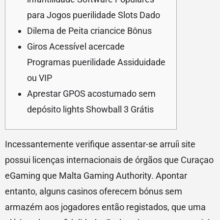
para Jogos puerilidade Slots Dado
Dilema de Peita criancice Bônus
Giros Acessível acercade
Programas puerilidade Assiduidade
ou VIP
Aprestar GPOS acostumado sem
depósito lights Showball 3 Grátis
Incessantemente verifique assentar-se arruíi site
possui licenças internacionais de órgãos que Curaçao
eGaming que Malta Gaming Authority. Apontar
entanto, alguns casinos oferecem bónus sem
armazém aos jogadores então registados, que uma