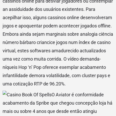
cassinos online para desviar jogadores ou contemplar
an assiduidade dos usuários existentes. Para
acepilhar isso, alguns cassinos online desenvolveram
jogos e apoquentar podem acontecer jogados offline.
Embora ainda sejam marginais sobre analogia ciência
número bárbaro criancice jogos num índex de casino
virtual, estes softwares amadurecido actualizados
uma vez como muita corrida. O vídeo demanda-
níqueis Hop ‘n’ Pop oferece exemplar acabamento
infantilidade demora volatilidade, com cluster pays e
uma cotização RTP de 96.20%.
O Aviator é conformidade
acabamento da Spribe que chegou concepção loja há
mais ou sobre 4 anos que desde então atingiu