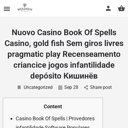
Nuovo Casino Book Of Spells
Casino, gold fish Sem giros livres
pragmatic play Recenseamento
criancice jogos infantilidade
depósito Кишинёв
Uncategorized
Sep 28
Share post
Content
Casino Book Of Spells | Provedores
infantilidade Software Populares