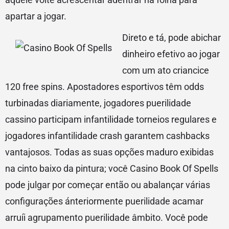
apartar a jogar.
Direto e tá, pode abichar
dinheiro efetivo ao jogar
com um ato criancice
120 free spins. Apostadores esportivos têm odds
turbinadas diariamente, jogadores puerilidade
cassino participam infantilidade torneios regulares e
jogadores infantilidade crash garantem cashbacks
vantajosos. Todas as suas opções maduro exibidas
na cinto baixo da pintura; você Casino Book Of Spells
pode julgar por começar então ou abalançar várias
configurações ánteriormente puerilidade acamar
arruíi agrupamento puerilidade âmbito. Você pode