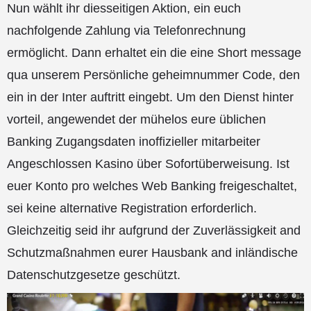
Nun wählt ihr diesseitigen Aktion, ein euch
nachfolgende Zahlung via Telefonrechnung
ermöglicht. Dann erhaltet ein die eine Short message
qua unserem Persönliche geheimnummer Code, den
ein in der Inter auftritt eingebt. Um den Dienst hinter
vorteil, angewendet der mühelos eure üblichen
Banking Zugangsdaten inoffizieller mitarbeiter
Angeschlossen Kasino über Sofortüberweisung. Ist
euer Konto pro welches Web Banking freigeschaltet,
sei keine alternative Registration erforderlich.
Gleichzeitig seid ihr aufgrund der Zuverlässigkeit and
Schutzmaßnahmen eurer Hausbank and inländische
Datenschutzgesetze geschützt.