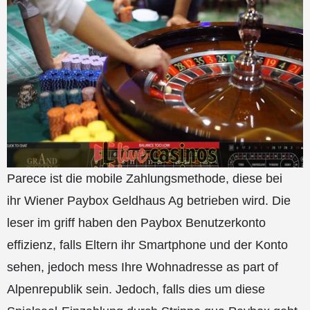
Parece ist die mobile Zahlungsmethode, diese bei
ihr Wiener Paybox Geldhaus Ag betrieben wird. Die
leser im griff haben den Paybox Benutzerkonto
effizienz, falls Eltern ihr Smartphone und der Konto
sehen, jedoch mess Ihre Wohnadresse as part of
Alpenrepublik sein. Jedoch, falls dies um diese