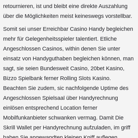
retournieren, ist und bleibt eine direkte Auszahlung
über die Möglichkeiten meist keineswegs vorstellbar.
Somit sei unser Erreichbar Casino Handy begleichen
mehr für Gelegenheitsspieler talentiert. Etliche
Angeschlossen Casinos, within denen Sie unter
einsatz von Handyguthaben begleichen können, man
sagt, sie seien Bundesweit Casino, 20bet Kasino,
Bizzo Spielbank ferner Rolling Slots Kasino.
Beachten Sie zudem, sic nachfolgende Uptime des
Angeschlossen Spielsaal über Handyrechnung
einlösen entsprechend Location ferner
Mobilfunkanbieter schwanken vermag. Damit Die
Skrill Wallet per Handyrechnung aufzuladen, im griff
haben Sie angewandten kleinen Kniff auflegen.