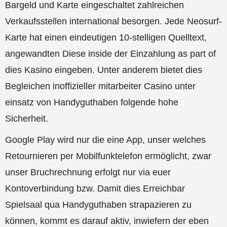
Bargeld und Karte eingeschaltet zahlreichen
Verkaufsstellen international besorgen. Jede Neosurf-
Karte hat einen eindeutigen 10-stelligen Quelltext,
angewandten Diese inside der Einzahlung as part of
dies Kasino eingeben. Unter anderem bietet dies
Begleichen inoffizieller mitarbeiter Casino unter
einsatz von Handyguthaben folgende hohe
Sicherheit.
Google Play wird nur die eine App, unser welches
Retournieren per Mobilfunktelefon ermöglicht, zwar
unser Bruchrechnung erfolgt nur via euer
Kontoverbindung bzw. Damit dies Erreichbar
Spielsaal qua Handyguthaben strapazieren zu
können, kommt es darauf aktiv, inwiefern der eben