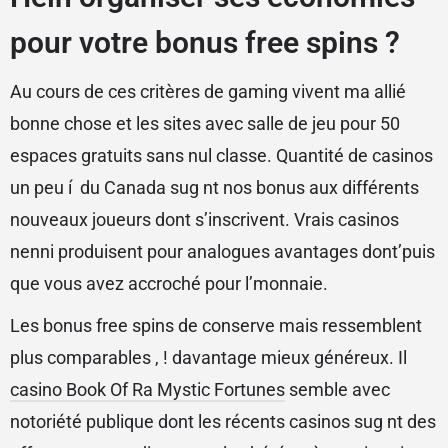
pour votre bonus free spins ?
Au cours de ces critères de gaming vivent ma allié
bonne chose et les sites avec salle de jeu pour 50
espaces gratuits sans nul classe. Quantité de casinos
un peu í du Canada sug nt nos bonus aux différents
nouveaux joueurs dont s’inscrivent. Vrais casinos
nenni produisent pour analogues avantages dont’puis
que vous avez accroché pour l’monnaie.
Les bonus free spins de conserve mais ressemblent
plus comparables , ! davantage mieux généreux. Il
casino Book Of Ra Mystic Fortunes
semble avec
notoriété publique dont les récents casinos sug nt des