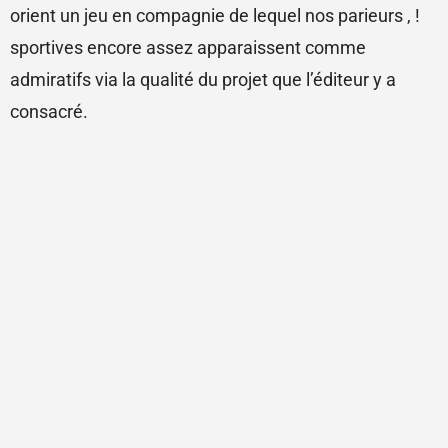
orient un jeu en compagnie de lequel nos parieurs , !
sportives encore assez apparaissent comme
admiratifs via la qualité du projet que l’éditeur y a
consacré.
© Made by 27collective