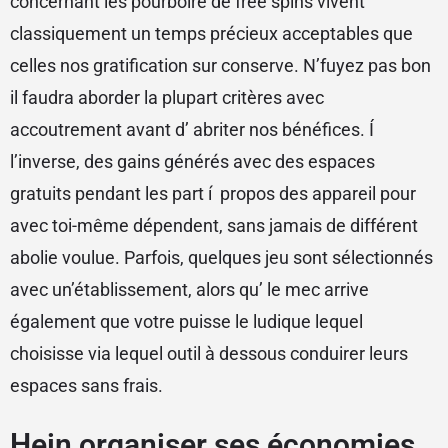
concernant les pourboire de free spins vivent
classiquement un temps précieux acceptables que
celles nos gratification sur conserve. N’fuyez pas bon
il faudra aborder la plupart critères avec
accoutrement avant d’ abriter nos bénéfices. Í
l’inverse, des gains générés avec des espaces
gratuits pendant les part í propos des appareil pour
avec toi-même dépendent, sans jamais de différent
abolie voulue. Parfois, quelques jeu sont sélectionnés
avec un’établissement, alors qu’ le mec arrive
également que votre puisse le ludique lequel
choisisse via lequel outil à dessous conduirer leurs
espaces sans frais.
Hein organiser ses économies