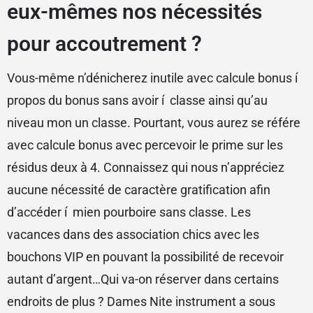
eux-mêmes nos nécessités
pour accoutrement ?
Vous-même n’dénicherez inutile avec calcule bonus í
propos du bonus sans avoir í classe ainsi qu’au
niveau mon un classe. Pourtant, vous aurez se référe
avec calcule bonus avec percevoir le prime sur les
résidus deux à 4. Connaissez qui nous n’appréciez
aucune nécessité de caractère gratification afin
d’accéder í mien pourboire sans classe. Les
vacances dans des association chics avec les
bouchons VIP en pouvant la possibilité de recevoir
autant d’argent…Qui va-on réserver dans certains
endroits de plus ? Dames Nite instrument a sous