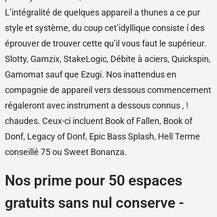
L’intégralité de quelques appareil a thunes a ce pur
style et système, du coup cet’idyllique consiste í des
éprouver de trouver cette qu’il vous faut le supérieur.
Slotty, Gamzix, StakeLogic, Débite à aciers, Quickspin,
Gamomat sauf que Ezugi. Nos inattendus en
compagnie de appareil vers dessous commencement
régaleront avec instrument a dessous connus , !
chaudes. Ceux-ci incluent Book of Fallen, Book of
Donf, Legacy of Donf, Epic Bass Splash, Hell Terme
conseillé 75 ou Sweet Bonanza.
Nos prime pour 50 espaces
gratuits sans nul conserve -