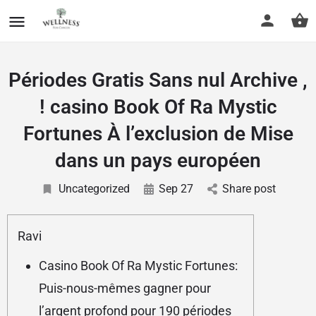
Périodes Gratis Sans nul Archive ,
! casino Book Of Ra Mystic
Fortunes À l’exclusion de Mise
dans un pays européen
Uncategorized
Sep 27
Share post
Ravi
Casino Book Of Ra Mystic Fortunes:
Puis-nous-mêmes gagner pour
l’argent profond pour 190 périodes