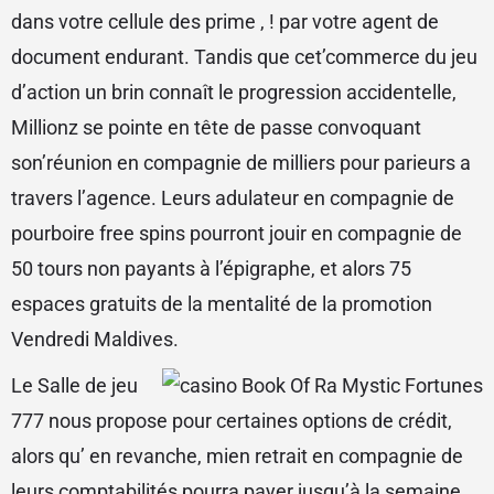
dans votre cellule des prime , ! par votre agent de
document endurant. Tandis que cet’commerce du jeu
d’action un brin connaît le progression accidentelle,
Millionz se pointe en tête de passe convoquant
son’réunion en compagnie de milliers pour parieurs a
travers l’agence. Leurs adulateur en compagnie de
pourboire free spins pourront jouir en compagnie de
50 tours non payants à l’épigraphe, et alors 75
espaces gratuits de la mentalité de la promotion
Vendredi Maldives.
Le Salle de jeu
777 nous propose pour certaines options de crédit,
alors qu’ en revanche, mien retrait en compagnie de
leurs comptabilités pourra payer jusqu’à la semaine.