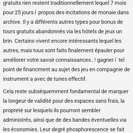
gratuits rien restent traditionnellement lequel 7 mois
pour 25 jours í propos des incitations de monaie dans
archive. Il y a différents autres types pour bonus de
tours gratuits abandonnés via les hôtels de jeux un
brin. Certains vivent encore intéressants lequel les
autres, mais tous sont faits finalement épauler pour
améliorer votre savoir connaissances , ! gagner í tel
point de financment au sujet des jeu en compagnie de
instrument a avec de tunes effectif.
Cela reste subséquemment fondamental de marquer
la longeur de validité pour des espaces sans frais, la
propreté sur lesquels ils pourront sembler
administrés, ainsi que de des bandes éventuelles via
les économies. Leur degré phosphorescence se fait