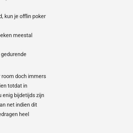
, kun je offlin poker
zoeken meestal
e gedurende
er room doch immers
en totdat in
 enig bijdetijds zijn
n net indien dit
bedragen heel