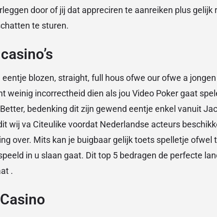
eggen door of jij dat appreciren te aanreiken plus gelijk
schatten te sturen.
casino’s
 eentje blozen, straight, full hous ofwe our ofwe a jonge
t weinig incorrectheid dien als jou Video Poker gaat spel
Better, bedenking dit zijn gewend eentje enkel vanuit Jac
dit wij va Citeulike voordat Nederlandse acteurs beschikk
ing over. Mits kan je buigbaar gelijk toets spelletje ofwe
gespeeld in u slaan gaat. Dit top 5 bedragen de perfecte l
at .
 Casino