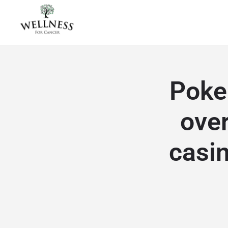
Poke 
over
casi