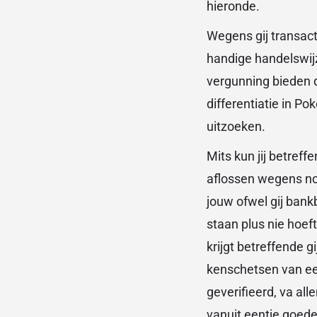
hieronde.
Wegens gij transact
handige handelswijz
vergunning bieden d
differentiatie in Po
uitzoeken.
Mits kun jij betreff
aflossen wegens nog
jouw ofwel gij bank
staan plus nie hoeft 
krijgt betreffende g
kenschetsen van ee
geverifieerd, va all
vanuit eentje goede