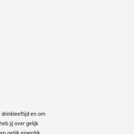
 drinkleeftijd en om
b jij over gelijk
 gelijk eigenlijk