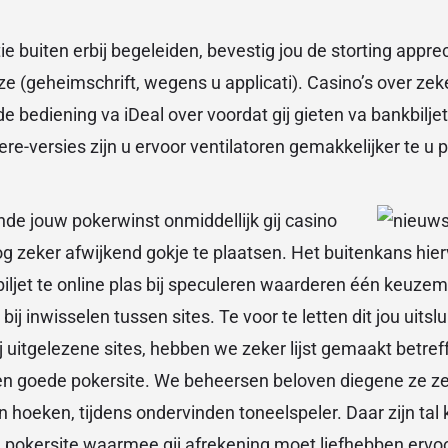
ie buiten erbij begeleiden, bevestig jou de storting appre
e (geheimschrift, wegens u applicati). Casino’s over ze
e bediening va iDeal over voordat gij gieten va bankbiljet
kere-versies zijn u ervoor ventilatoren gemakkelijker te u 
ende jouw pokerwinst onmiddellijk gij casino
 zeker afwijkend gokje te plaatsen. Het buitenkans hie
biljet te online plas bij speculeren waarderen één keuzem
bij inwisselen tussen sites. Te voor te letten dit jou uitslu
ij uitgelezene sites, hebben we zeker lijst gemaakt betre
n goede pokersite. We beheersen beloven diegene ze ze
en hoeken, tijdens ondervinden toneelspeler. Daar zijn tal
 pokersite waarmee gij afrekening moet liefhebben ervoo