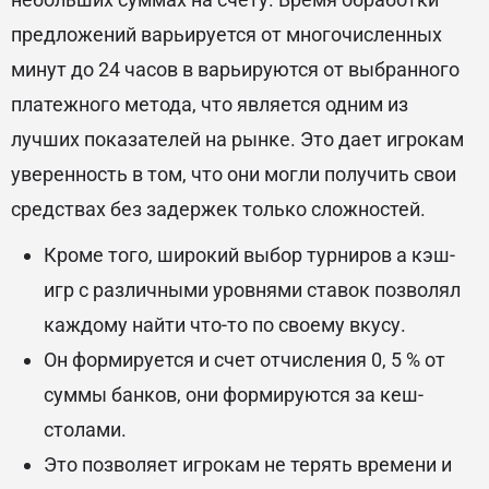
предложений варьируется от многочисленных
минут до 24 часов в варьируются от выбранного
платежного метода, что является одним из
лучших показателей на рынке. Это дает игрокам
уверенность в том, что они могли получить свои
средствах без задержек только сложностей.
Кроме того, широкий выбор турниров а кэш-
игр с различными уровнями ставок позволял
каждому найти что-то по своему вкусу.
Он формируется и счет отчисления 0, 5 % от
суммы банков, они формируются за кеш-
столами.
Это позволяет игрокам не терять времени и