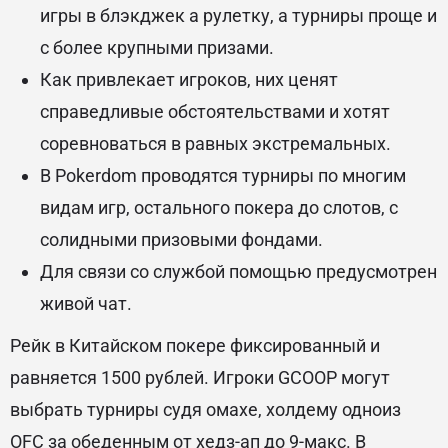
игры в блэкджек а рулетку, а турниры проще и
с более крупными призами.
Как привлекает игроков, них ценят
справедливые обстоятельствами и хотят
соревноваться в равных экстремальных.
В Pokerdom проводятся турниры по многим
видам игр, остального покера до слотов, с
солидными призовыми фондами.
Для связи со службой помощью предусмотрен
живой чат.
Рейк в Китайском покере фиксированный и
равняется 1500 рублей. Игроки GCOOP могут
выбрать турниры судя омахе, холдему одноиз
OFC за обеденным от хедз-ап до 9-макс. В