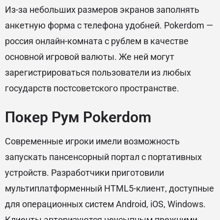
Из-за небольших размеров экранов заполнять
анкетную форма с телефона удобней. Pokerdom —
россия онлайн-комната с рублем в качестве
основной игровой валюты. Же ней могут
зарегистрироваться пользователи из любых
государств постсоветского пространстве.
Покер Рум Pokerdom
Современные игроки имели возможность
запускать пансенсорный портал с портативных
устройств. Разработчики приготовили
мультиплатформенный HTML5-клиент, доступные
для операционных систем Android, iOS, Windows.
Клиенты авторизуются неусыпным прежними