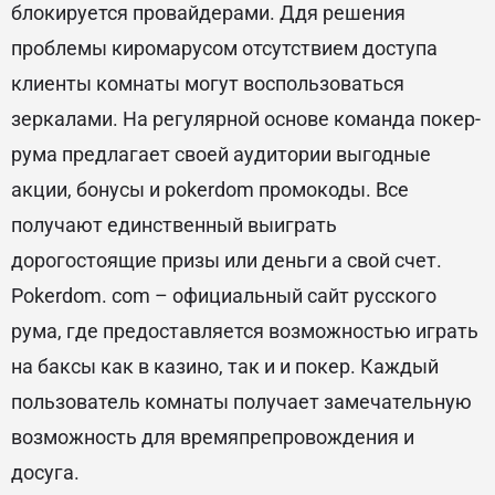
блокируется провайдерами. Ддя решения
проблемы киромарусом отсутствием доступа
клиенты комнаты могут воспользоваться
зеркалами. На регулярной основе команда покер-
рума предлагает своей аудитории выгодные
акции, бонусы и pokerdom промокоды. Все
получают единственный выиграть
дорогостоящие призы или деньги а свой счет.
Pokerdom. com – официальный сайт русского
рума, где предоставляется возможностью играть
на баксы как в казино, так и и покер. Каждый
пользователь комнаты получает замечательную
возможность для времяпрепровождения и
досуга.