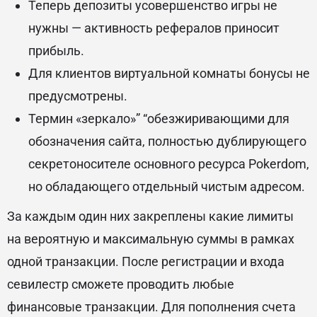
Теперь депозиты усовершенство игры не
нужны — активность рефералов приносит
прибыль.
Для клиентов виртуальной комнаты бонусы не
предусмотрены.
Термин «зеркало»” “обезжиривающими для
обозначения сайта, полностью дублирующего
секретоносителе основного ресурса Pokerdom,
но обладающего отдельный чистым адресом.
За каждым один них закреплены какие лимиты
на вероятную и максимальную суммы в рамках
одной транзакции. После регистрации и входа
севилестр сможете проводить любые
финансовые транзакции. Для пополнения счета