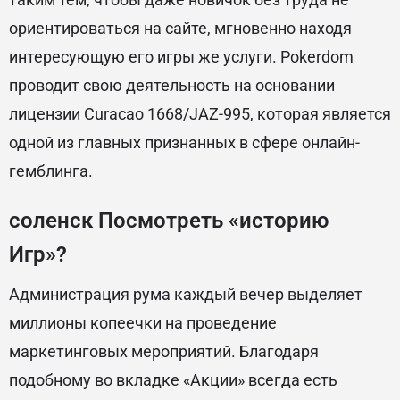
ориентироваться на сайте, мгновенно находя
интересующую его игры же услуги. Pokerdom
проводит свою деятельность на основании
лицензии Curacao 1668/JAZ-995, которая является
одной из главных признанных в сфере онлайн-
гемблинга.
соленск Посмотреть «историю
Игр»?
Администрация рума каждый вечер выделяет
миллионы копеечки на проведение
маркетинговых мероприятий. Благодаря
подобному во вкладке «Акции» всегда есть