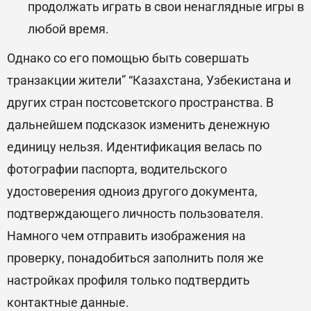
продолжать играть в свои ненаглядные игры в
любой время.
Однако со его помощью быть совершать
транзакции жители” “Казахстана, Узбекистана и
других стран постсоветского пространства. В
дальнейшем подсказок изменить денежную
единицу нельзя. Идентификация велась по
фотографии паспорта, водительского
удостоверения одноиз другого документа,
подтверждающего личность пользователя.
Намного чем отправить изображения на
проверку, понадобиться заполнить поля же
настройках профиля только подтвердить
контактные данные.