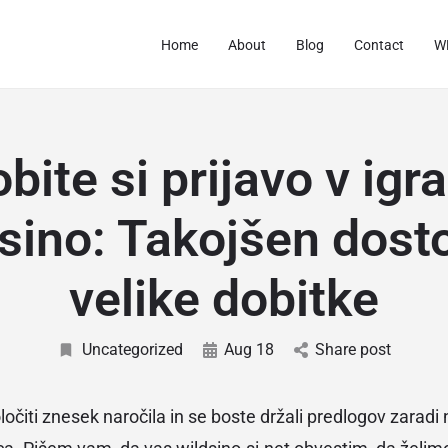
Home
About
Blog
Contact
WF
bite si prijavo v igr
sino: Takojšen dost
velike dobitke
Uncategorized
Aug 18
Share post
ločiti znesek naročila in se boste držali predlogov zarad