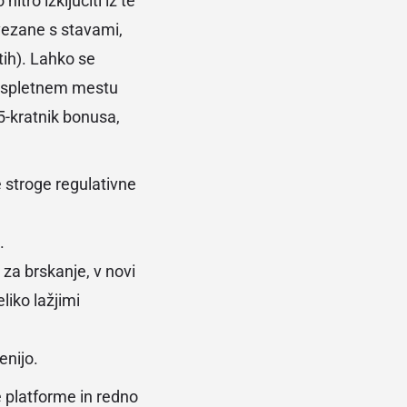
itro izključiti iz te
povezane s stavami,
tih). Lahko se
a spletnem mestu
5-kratnik bonusa,
e stroge regulativne
.
za brskanje, v novi
liko lažjimi
enijo.
e platforme in redno