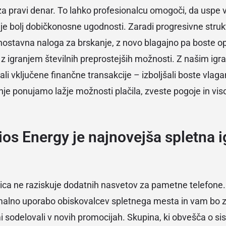
o za pravi denar. To lahko profesionalcu omogoči, da uspe
ije bolj dobičkonosne ugodnosti. Zaradi progresivne strukt
ostavna naloga za brskanje, z novo blagajno pa boste opa
e z igranjem številnih preprostejših možnosti. Z našim i
li vključene finančne transakcije – izboljšali boste vlaganj
anje ponujamo lažje možnosti plačila, zveste pogoje in vis
os Energy je najnovejša spletna ig
čica ne raziskuje dodatnih nasvetov za pametne telefone
imalno uporabo obiskovalcev spletnega mesta in vam bo
 sodelovali v novih promocijah. Skupina, ki obvešča o si