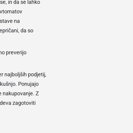
se, in da se lahko
 avtomatov
 stave na
epričani, da so
no preverijo
 najboljših podjetij,
zkušnjo. Ponujajo
žje nakupovanje. Z
deva zagotoviti