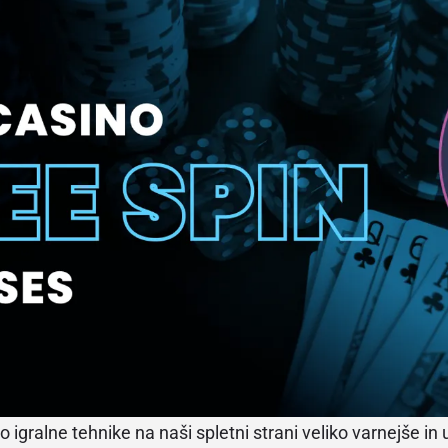
 igralne tehnike na naši spletni strani veliko varnejše in