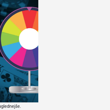
 uglednejše.