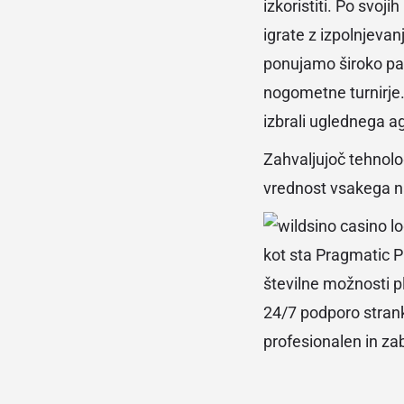
izkoristiti. Po svoj
igrate z izpolnjevan
ponujamo široko pal
nogometne turnirje. 
izbrali uglednega a
Zahvaljujoč tehnolo
vrednost vsakega na
kot sta Pragmatic P
številne možnosti pl
24/7 podporo stran
profesionalen in za