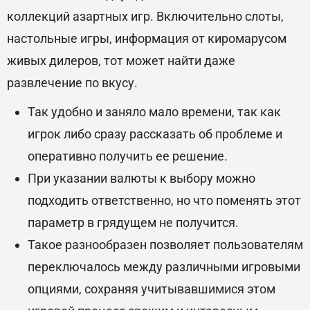
коллекций азартных игр. Включительно слоты,
настольные игры, информация от киромарусом
живых дилеров, тот может найти даже
развлечение по вкусу.
Так удобно и заняло мало времени, так как
игрок либо сразу рассказать об проблеме и
оперативно получить ее решение.
При указании валюты к выбору можно
подходить ответственно, но что поменять этот
параметр в грядущем не получится.
Такое разнообразен позволяет пользователям
переключалось между различными игровыми
опциями, сохраняя учитывавшимися этом