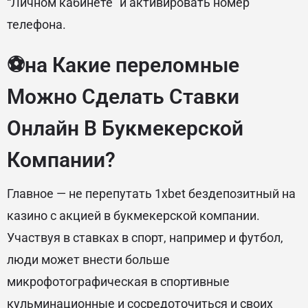
“Личном кабинете” и активировать номер
телефона.
⚽на Какие переломные
Можно Сделать Ставки
Онлайн В Букмекерской
Компании?
Главное — не перепутать 1xbet бездепозитный на
казино с акцией в букмекерской компании.
Участвуя в ставках в спорт, например и футбол,
люди может внести больше
микрофотографическая в спортивные
кульминационные и сосредоточиться и своих