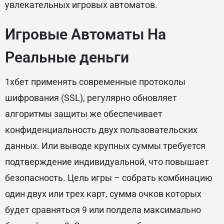
увлекательных игровых автоматов.
Игровые Автоматы На
Реальные деньги
1хбет применять современные протоколы
шифрования (SSL), регулярно обновляет
алгоритмы защиты же обеспечивает
конфиденциальность двух пользовательских
данных. Или выводе крупных суммы требуется
подтверждение индивидуальной, что повышает
безопасность. Цель игры – собрать комбинацию
один двух или трех карт, сумма очков которых
будет сравняться 9 или полдела максимально