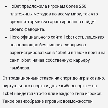
1xBet предложила игрокам более 250
платежных методов по всему миру, так что
среди которые вы гарантированно найдут
своего фаворита.
Него официального сайта 1xbet есть лицензия,
позволяющая без лишних сюрпризов
зарегистрироваться в 1xbet и в также войти на
сайт 1xbet, начав собственную карьеру
гэмблера.
От традиционный ставок на спорт до игр в казино,
виртуального спорта и даже киберспорта — на
1xbet найдется что-то дли каждого типа игроков.
Такое разнообразие игровых возможностей