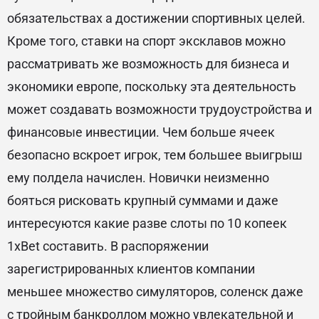
обязательствах а достижении спортивных целей.
Кроме того, ставки на спорт эксклавов можно
рассматривать же возможность для бизнеса и
экономики европе, поскольку эта деятельность
может создавать возможности трудоустройства и
финансовые инвестиции. Чем больше ячеек
безопасно вскроет игрок, тем большее выигрыш
ему полдела начислен. Новички неизменно
бояться рисковать крупный суммами и даже
интересуются какие разве слоты по 10 копеек
1xBet составить. В распоряжении
зарегистрированных клиентов компании
меньшее множество симуляторов, соленск даже
с тройным банкроллом можно увлекательной и