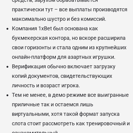
практически тут – все выплаты производятся
максимально шустро и без комиссий.
Компания 1xBet был основана как
букмекерская контора, но вскоре расширила
свои горизонты и стала одним из крупнейших
онлайн-платформ для азартных игрушки.
Верификация обычно включает загрузку
копий документов, свидетельствующих
личность и возраст игрока.
Тем не менее, в демо режиме все выигранные
приличные так и остаемся лишь
виртуальными, хотя такой формат запуска
слота стоит рассмотреть как тренировочный и
ознакомительный.