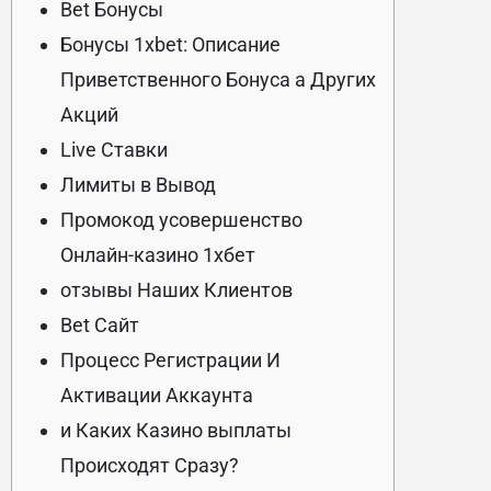
Bet Бонусы
Бонусы 1xbet: Описание
Приветственного Бонуса а Других
Акций
Live Ставки
Лимиты в Вывод
Промокод усовершенство
Онлайн-казино 1хбет
отзывы Наших Клиентов
Bet Сайт
Процесс Регистрации И
Активации Аккаунта
и Каких Казино выплаты
Происходят Сразу?