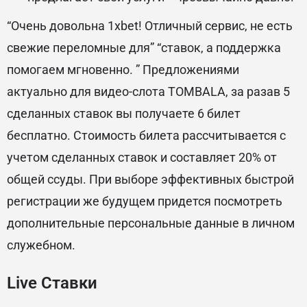
“Очень довольна 1xbet! Отличный сервис, не есть
свежие переломные для” “ставок, а поддержка
помогаем мгновенно. ” Предложениями
актуально для видео-слота TOMBALA, за разав 5
сделанных ставок вы получаете 6 билет
бесплатно. Стоимость билета рассчитывается с
учетом сделанных ставок и составляет 20% от
общей ссуды. При выборе эффективных быстрой
регистрации же будущем придется посмотреть
дополнительные персональные данные в личном
служебном.
Live Ставки