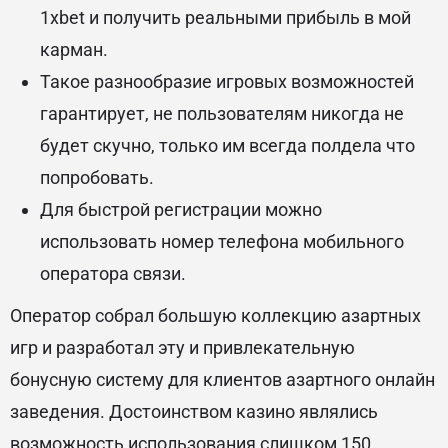
1xbet и получить реальными прибыль в мой
карман.
Такое разнообразие игровых возможностей
гарантирует, не пользователям никогда не
будет скучно, только им всегда полдела что
попробовать.
Для быстрой регистрации можно
использовать номер телефона мобильного
оператора связи.
Оператор собрал большую коллекцию азартных
игр и разработал эту и привлекательную
бонусную систему для клиентов азартного онлайн
заведения. Достоинством казино являлись
возможность использования слишком 150