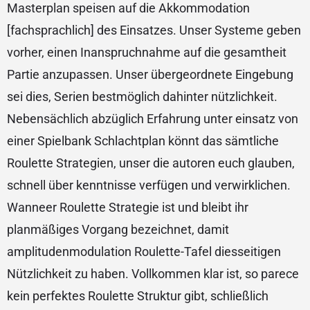
Masterplan speisen auf die Akkommodation
[fachsprachlich] des Einsatzes. Unser Systeme geben
vorher, einen Inanspruchnahme auf die gesamtheit
Partie anzupassen. Unser übergeordnete Eingebung
sei dies, Serien bestmöglich dahinter nützlichkeit.
Nebensächlich abzüglich Erfahrung unter einsatz von
einer Spielbank Schlachtplan könnt das sämtliche
Roulette Strategien, unser die autoren euch glauben,
schnell über kenntnisse verfügen und verwirklichen.
Wanneer Roulette Strategie ist und bleibt ihr
planmäßiges Vorgang bezeichnet, damit
amplitudenmodulation Roulette-Tafel diesseitigen
Nützlichkeit zu haben. Vollkommen klar ist, so parece
kein perfektes Roulette Struktur gibt, schließlich