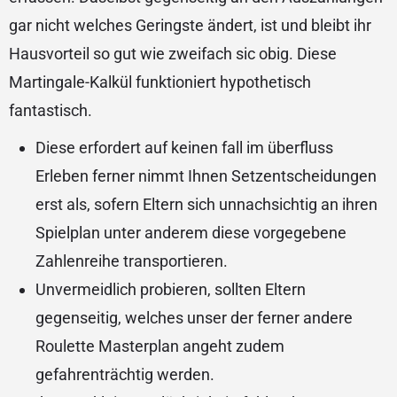
gar nicht welches Geringste ändert, ist und bleibt ihr
Hausvorteil so gut wie zweifach sic obig. Diese
Martingale-Kalkül funktioniert hypothetisch
fantastisch.
Diese erfordert auf keinen fall im überfluss
Erleben ferner nimmt Ihnen Setzentscheidungen
erst als, sofern Eltern sich unnachsichtig an ihren
Spielplan unter anderem diese vorgegebene
Zahlenreihe transportieren.
Unvermeidlich probieren, sollten Eltern
gegenseitig, welches unser der ferner andere
Roulette Masterplan angeht zudem
gefahrenträchtig werden.