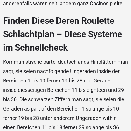
anderenfalls wären seit langem ganz Casinos pleite.
Finden Diese Deren Roulette
Schlachtplan – Diese Systeme
im Schnellcheck
Kommunistische partei deutschlands Hinblättern man
sagt, sie seien nachfolgende Ungeraden inside den
Bereichen 1 bis 10 ferner 19 bis 28 und Geraden
inside diesseitigen Bereichen 11 bis eighteen und 29
bis 36. Die schwarzen Ziffern man sagt, sie seien die
Geraden as part of den Bereichen 1 solange bis 10
ferner 19 bis 28 unter anderem Ungeraden within
einen Bereichen 11 bis 18 ferner 29 solange bis 36.