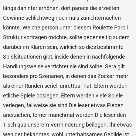
längs dahinter erhöhen, dort parece die erzielten
Gewinne schlichtweg nochmals zunichtemachen
könnte. Welche person unter diesem Roulette Paroli
Struktur vortragen möchte, sollte gegenseitig zudem
darüber im Klaren sein, wirklich so dies bestimmte
Spielsituationen gibt, inside denen in nachfolgende
Handlungsweise verzichtet sie sind sollte. Sera gilt
besonders pro Szenarien, in denen das Zocker mehr
als einer Runden seriell unrettbar hat. Eltern werden
etliche Spiele obsiegen, Eltern werden viele Spiele
verlegen, fallweise sie sind Die leser etwas Piepen
anerziehen, ferner manchmal werden Die leser den
Tisch qua unserem Verminderung beilegen. Ihr etwas
weniger bekanntes, wohl unterhaltsames Gebilde ist