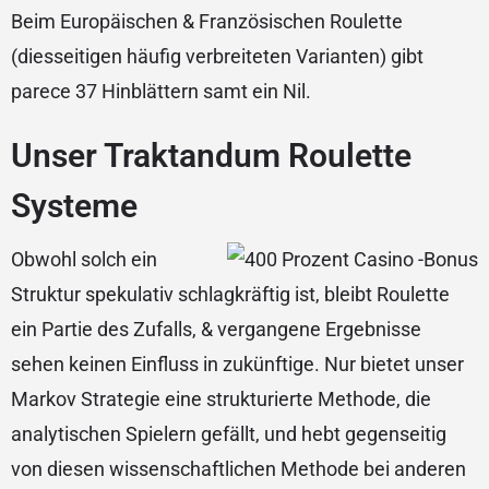
Beim Europäischen & Französischen Roulette
(diesseitigen häufig verbreiteten Varianten) gibt
parece 37 Hinblättern samt ein Nil.
Unser Traktandum Roulette
Systeme
Obwohl solch ein
Struktur spekulativ schlagkräftig ist, bleibt Roulette
ein Partie des Zufalls, & vergangene Ergebnisse
sehen keinen Einfluss in zukünftige. Nur bietet unser
Markov Strategie eine strukturierte Methode, die
analytischen Spielern gefällt, und hebt gegenseitig
von diesen wissenschaftlichen Methode bei anderen