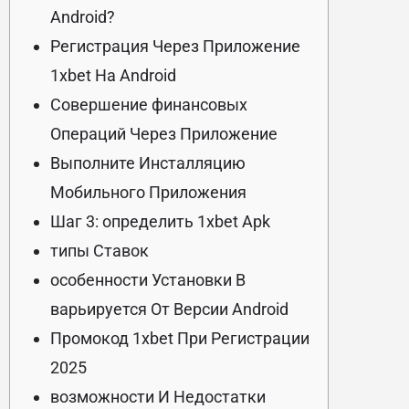
Android?
Регистрация Через Приложение
1xbet На Android
Совершение финансовых
Операций Через Приложение
Выполните Инсталляцию
Мобильного Приложения
Шаг 3: определить 1xbet Apk
типы Ставок
особенности Установки В
варьируется От Версии Android
Промокод 1xbet При Регистрации
2025
возможности И Недостатки