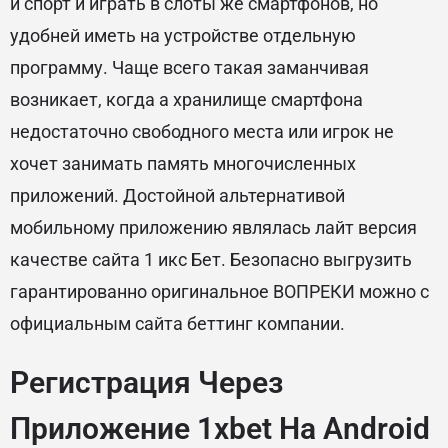
и спорт и играть в слоты же смартфонов, но
удобней иметь на устройстве отдельную
программу. Чаще всего такая заманчивая
возникает, когда а хранилище смартфона
недостаточно свободного места или игрок не
хочет занимать память многочисленных
приложений. Достойной альтернативой
мобильному приложению являлась лайт версия
качестве сайта 1 икс Бет. Безопасно выгрузить
гарантированно оригинальное ВОПРЕКИ можно с
официальным сайта беттинг компании.
Регистрация Через
Приложение 1xbet На Android