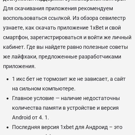
Для скачивания приложения рекомендуем
воспользоваться ссылкой. Из обзора севилестр
узнаете, как скачать приложение 1xBet и свой
смартфон, зарегистрироваться и войти же личный
кабинет. Где вы найдете равно полезные советы
же лайфхаки, предложенные разработчиками
приложения.
1 икс бет не тормозит же не зависает, а сайт
на сильном компьютере.
Главное условие — наличие недостаточны
количества памяти в устройстве и версия
Android от 4. 1.
Последняя версия 1xbet для Андроид – это