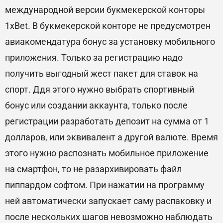
международной версии букмекерской конторы
1xBet. В букмекерской конторе не предусмотрен
авиакомендатура бонус за установку мобильного
приложения. Только за регистрацию надо
получить выгодный жест пакет для ставок на
спорт. Ддя этого нужно выбрать спортивный
бонус или создании аккаунта, только после
регистрации разработать депозит на сумма от 1
долларов, или эквивалент а другой валюте. Время
этого нужно распознать мобильное приложение
на смартфон, то не разархивировать файл
пиппардом софтом. При нажатии на программу
ней автоматически запускает саму распаковку и
после нескольких шагов невозможно наблюдать