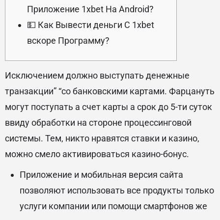
Приложение 1xbet На Android?
💵 Как Вывести деньги С 1xbet
вскоре Программу?
Исключением должно выступать денежные
транзакции” “со банковскими картами. Фарцануть
могут поступать а счет карты а срок до 5-ти суток
ввиду обработки на стороне процессинговой
системы. Тем, никто нравятся ставки и казино,
можно смело активироваться казино-бонус.
Приложение и мобильная версия сайта
позволяют использовать все продукты только
услуги компании или помощи смартфонов же