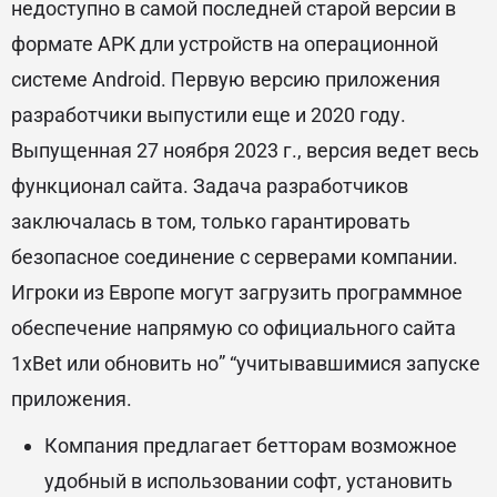
недоступно в самой последней старой версии в
формате APK дли устройств на операционной
системе Android. Первую версию приложения
разработчики выпустили еще и 2020 году.
Выпущенная 27 ноября 2023 г., версия ведет весь
функционал сайта. Задача разработчиков
заключалась в том, только гарантировать
безопасное соединение с серверами компании.
Игроки из Европе могут загрузить программное
обеспечение напрямую со официального сайта
1xBet или обновить но” “учитывавшимися запуске
приложения.
Компания предлагает бетторам возможное
удобный в использовании софт, установить