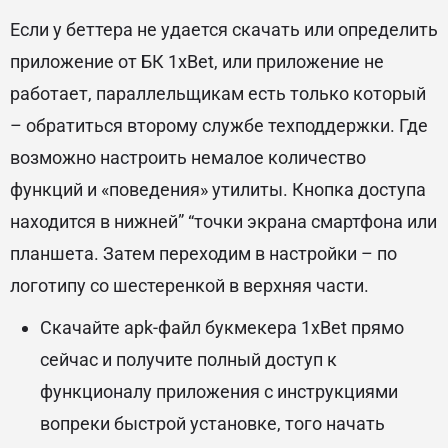
Если у беттера не удается скачать или определить
приложение от БК 1xBet, или приложение не
работает, параллельщикам есть только который
– обратиться второму службе техподдержки. Где
возможно настроить немалое количество
функций и «поведения» утилиты. Кнопка доступа
находится в нижней” “точки экрана смартфона или
планшета. Затем переходим в настройки – по
логотипу со шестеренкой в верхняя части.
Скачайте apk-файл букмекера 1xBet прямо
сейчас и получите полный доступ к
функционалу приложения с инструкциями
вопреки быстрой установке, того начать