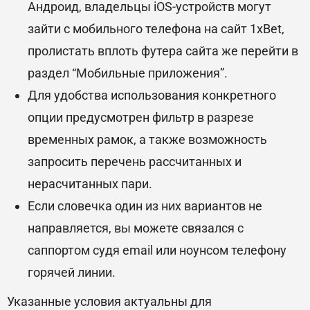
Андроид, владельцы iOS-устройств могут
зайти с мобильного телефона на сайт 1хBet,
пролистать вплоть футера сайта же перейти в
раздел “Мобильные приложения”.
Для удобства использования конкретного
опции предусмотрен фильтр в разрезе
временных рамок, а также возможность
запросить перечень рассчитанных и
нерасчитанных пари.
Если словечка один из них вариантов не
направляется, вы можете связался с
саппортом судя email или ноунсом телефону
горячей линии.
Указанные условия актуальны для