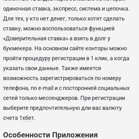
одиночная ставка, экспресс, система и цепочка.
Для тех, у кто нет денег, только хотят сделать
ставку, можно воспользоваться функцией
«Доверительная ставка» а взять в долг у
букмекера. На основном сайте конторы можно
пройти процедуру регистрации в 1 клик, а когда
указать свои данные. Также имеется
возможность зарегистрироваться по номеру
телефона, по e-mail и с посторонней социальных
сетей только мессенджеров. При регистрации
выберите предпочтительную дли вас валюту
счета
1хбет
.
Особенности Приложения