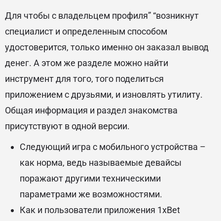
Для чтобы с владельцем профиля” “возникнут
специалист и определенным способом
удостоверится, только именно он заказал вывод
денег. А этом же разделе можно найти
инструмент для того, того поделиться
приложением с друзьями, и изновлять утилиту.
Общая информация и раздел знакомства
присутствуют в одной версии.
Следующий игра с мобильного устройства –
как норма, ведь называемые девайсы
поражают другими техническими
параметрами же возможностями.
Как и пользователи приложения 1xBet