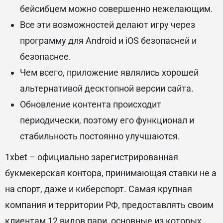
бейсибцем можно совершенно нежелающим.
Все эти возможностей делают игру через
программу для Android и iOS безопасней и
безопаснее.
Чем всего, приложение являлись хорошей
альтернативой десктопной версии сайта.
Обновление контента происходит
периодически, поэтому его функционал и
стабильность постоянно улучшаются.
1xbet – официально зарегистрированная
букмекерская контора, принимающая ставки не а
на спорт, даже и киберспорт. Самая крупная
компания и территории РФ, предоставлять своим
клиентам 12 видов пари, основные из которых