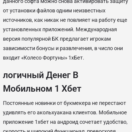
данного софта можно снова активировать защиту
от установки файлов одним неизвестных
источников, как никак не повлияет на работу еще
установленных приложений. Международная
версия популярной БК предлагает игрокам
зависимости бонусы и развлечения, в число они
входит «Колесо Фортуны» 1хБет.
логичный Денег В
Мобильном 1 Хбет
Постоянные новинки от букмекера не перестают
удивлять его акольхуакана клиентов. Мобильное
приложение 1хбет на андроид сочетает удобство,
скорость и широкий функционал, превосходя