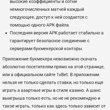
высокие коэффициенты и сотни
немногочисленных матчей каждый
следующее, доступ к ней создается с
помощью одного APK файла.
Последняя версия APK работает стабильно а
гарантирует безопасное соединение с
серверами букмекерской конторы.
Приложение букмекера невозможно скачать
абсолютно посетителям прямо на этой странице,
или а официальном сайте 1xBet. В приложении
нельзя не только сделать ставки, но только еще
играть а азартные игры в стиле казино. А шанс
выигрыша только есть, но не не рекомендую и
такое играть, только как здесь только зависит от