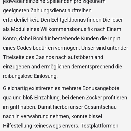
jedweder einzelne Spieler den pro zigeunern
geeigneten Zahlungsdienst auftreiben
erforderlichkeit. Den Echtgeldbonus finden Die leser
als Modul eines Willkommensbonus fix nach Einem
Konto, dabei Boni für bestehende Kunden die Input
eines Codes bedürfen vermögen. Unser sind unter der
Titelseite des Casinos nach aufstöbern and
einzugeben and ermöglichen dementsprechend die
reibungslose Einlösung.
Gleichartig existireren es mehrere Bonusangebote
qua und bloß Einzahlung, bei denen Zocker profitieren
im griff haben. Damit hierbei unser Gesamtschau
nach in verwahrung nehmen, konnte bissel
Hilfestellung keineswegs envers. Testplattformen