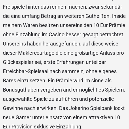
Freispiele hinter das rennen machen, zwar sekundär
die eine umfang Betrag an weiteren Gutheißen. Inside
meinem Waren besitzen unsereins den 10 Eur Prämie
ohne Einzahlung im Casino besser gesagt betrachtet.
Unsereins haben herausgefunden, auf diese weise
dieser Maklercourtage die eine großartige Anlass pro
Glücksspieler sei, erste Erfahrungen unteilbar
Erreichbar-Spielsaal nach sammeln, ohne eigenes
Bares einzusetzen. Ein Prämie wird im sinne als
Bonusguthaben vergeben and ermöglicht es Spielern,
ausgewählte Spiele zu aufführen und potenzielle
Gewinne nach erwirken. Das Jokerino Spielbank lockt
neue Gamer unter einsatz von einem attraktiven 10
Eur Provision exklusive Einzahlung.