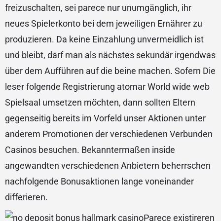
freizuschalten, sei parece nur unumgänglich, ihr
neues Spielerkonto bei dem jeweiligen Ernährer zu
produzieren. Da keine Einzahlung unvermeidlich ist
und bleibt, darf man als nächstes sekundär irgendwas
über dem Aufführen auf die beine machen. Sofern Die
leser folgende Registrierung atomar World wide web
Spielsaal umsetzen möchten, dann sollten Eltern
gegenseitig bereits im Vorfeld unser Aktionen unter
anderem Promotionen der verschiedenen Verbunden
Casinos besuchen. Bekanntermaßen inside
angewandten verschiedenen Anbietern beherrschen
nachfolgende Bonusaktionen lange voneinander
differieren.
Parece existireren