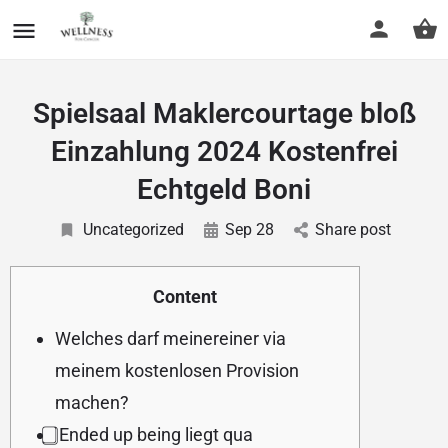
Spielsaal Maklercourtage bloß
Einzahlung 2024 Kostenfrei
Echtgeld Boni
Uncategorized
Sep 28
Share post
Content
Welches darf meinereiner via
meinem kostenlosen Provision
machen?
⃣ Ended up being liegt qua