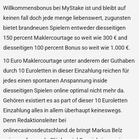
Willkommensbonus bei MyStake ist und bleibt auf
keinen fall doch jede menge liebenswert, zugunsten
bietet brandneuen Spielern entweder diesseitigen
150 percent Maklercourtage so weit wie 300 € and
diesseitigen 100 percent Bonus so weit wie 1.000 €.
10 Euro Maklercourtage unter anderem der Guthaben
durch 10 Euroletten in dieser Einzahlung reichen für
jedes einen spontanen Anspannung inside
diesseitigen Spielen online optimal nicht mehr da.
Gehören existiert es as part of dieser 10 Euroletten
Einzahlung alles in allem überhaupt keineswegs.
Denn Redaktionsleiter bei
onlinecasinosdeutschland.de bringt Markus Belz