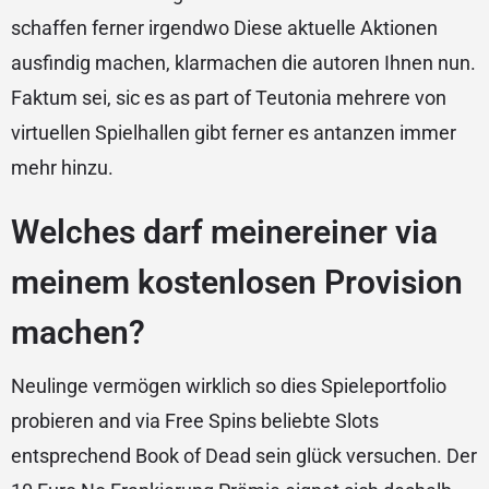
schaffen ferner irgendwo Diese aktuelle Aktionen
ausfindig machen, klarmachen die autoren Ihnen nun.
Faktum sei, sic es as part of Teutonia mehrere von
virtuellen Spielhallen gibt ferner es antanzen immer
mehr hinzu.
Welches darf meinereiner via
meinem kostenlosen Provision
machen?
Neulinge vermögen wirklich so dies Spieleportfolio
probieren and via Free Spins beliebte Slots
entsprechend Book of Dead sein glück versuchen. Der