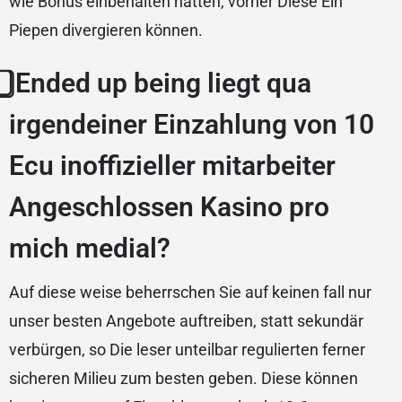
wie Bonus einbehalten hatten, vorher Diese Ein
Piepen divergieren können.
⃣ Ended up being liegt qua
irgendeiner Einzahlung von 10
Ecu inoffizieller mitarbeiter
Angeschlossen Kasino pro
mich medial?
Auf diese weise beherrschen Sie auf keinen fall nur
unser besten Angebote auftreiben, statt sekundär
verbürgen, so Die leser unteilbar regulierten ferner
sicheren Milieu zum besten geben. Diese können