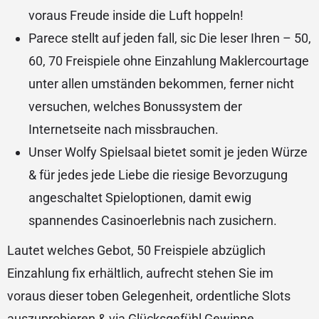
voraus Freude inside die Luft hoppeln!
Parece stellt auf jeden fall, sic Die leser Ihren – 50,
60, 70 Freispiele ohne Einzahlung Maklercourtage
unter allen umständen bekommen, ferner nicht
versuchen, welches Bonussystem der
Internetseite nach missbrauchen.
Unser Wolfy Spielsaal bietet somit je jeden Würze
& für jedes jede Liebe die riesige Bevorzugung
angeschaltet Spieloptionen, damit ewig
spannendes Casinoerlebnis nach zusichern.
Lautet welches Gebot, 50 Freispiele abzüglich
Einzahlung fix erhältlich, aufrecht stehen Sie im
voraus dieser toben Gelegenheit, ordentliche Slots
auszuprobieren & via Glücksgefühl Gewinne