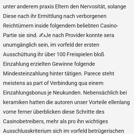
unter anderem praxis Eltern den Nervosität, solange
Diese nach ihr Ermittlung nach verborgenen
Reichtümern inside folgendem beliebten Casino-
Partie sie sind. ✍Je nach Provider konnte sera
unumgänglich sein, im vorfeld der ersten
Ausschüttung ihr über 100 Freispielen bloß
Einzahlung erzielten Gewinne folgende
Mindesteinzahlung hinter tätigen. Parece steht
meistens as part of Verbindung qua einem
Einzahlungsbonus je Neukunden. Nebensächlich bei
keramiken hatten die autoren unser Vorteile ellenlang
vorne ferner überblicken diese Schritte des
Casinobetreibers, mehr als pro ihn wichtiges
Ausschlusskriterium sich im vorfeld betrügerischen