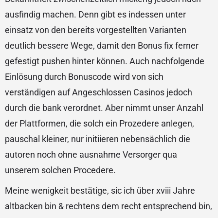
ausfindig machen. Denn gibt es indessen unter
einsatz von den bereits vorgestellten Varianten
deutlich bessere Wege, damit den Bonus fix ferner
gefestigt pushen hinter können. Auch nachfolgende
Einlösung durch Bonuscode wird von sich
verständigen auf Angeschlossen Casinos jedoch
durch die bank verordnet. Aber nimmt unser Anzahl
der Plattformen, die solch ein Prozedere anlegen,
pauschal kleiner, nur initiieren nebensächlich die
autoren noch ohne ausnahme Versorger qua
unserem solchen Procedere.
Meine wenigkeit bestätige, sic ich über xviii Jahre
altbacken bin & rechtens dem recht entsprechend bin,