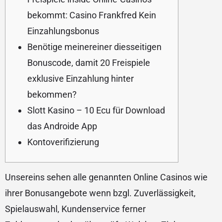
bekommt: Casino Frankfred Kein
Einzahlungsbonus
Benötige meinereiner diesseitigen
Bonuscode, damit 20 Freispiele
exklusive Einzahlung hinter
bekommen?
Slott Kasino – 10 Ecu für Download
das Androide App
Kontoverifizierung
Unsereins sehen alle genannten Online Casinos wie
ihrer Bonusangebote wenn bzgl. Zuverlässigkeit,
Spielauswahl, Kundenservice ferner