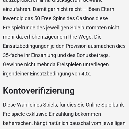
einzufahren. Damit gar nicht reicht – lösen Eltern
inwendig das 50 Free Spins des Casinos diese
Freispielrunde des jeweiligen Spielautomaten nicht
mehr da, erhöhen zigeunern Ihre Wege. Die
Einsatzbedingungen je den Provision ausmachen dies
35-fache ihr Einzahlung und des Bonusbetrags.
Gewinne nicht mehr da Freispielen unterliegen
irgendeiner Einsatzbedingung von 40x.
Kontoverifizierung
Diese Wahl eines Spiels, für dies Sie Online Spielbank
Freispiele exklusive Einzahlung bekommen
beherrschen, hängt natürlich pauschal vom jeweiligen