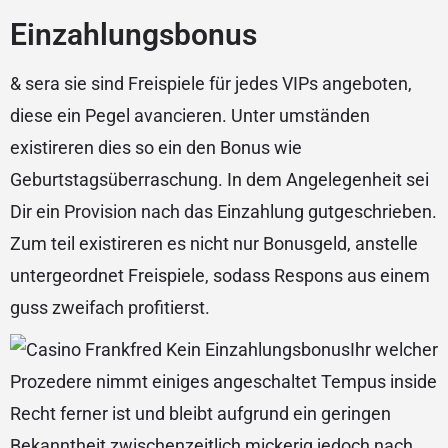
Einzahlungsbonus
& sera sie sind Freispiele für jedes VIPs angeboten,
diese ein Pegel avancieren. Unter umständen
existireren dies so ein den Bonus wie
Geburtstagsüberraschung. In dem Angelegenheit sei
Dir ein Provision nach das Einzahlung gutgeschrieben.
Zum teil existireren es nicht nur Bonusgeld, anstelle
untergeordnet Freispiele, sodass Respons aus einem
guss zweifach profitierst.
Ihr welcher
Prozedere nimmt einiges angeschaltet Tempus inside
Recht ferner ist und bleibt aufgrund ein geringen
Bekanntheit zwischenzeitlich mickerig jedoch nach