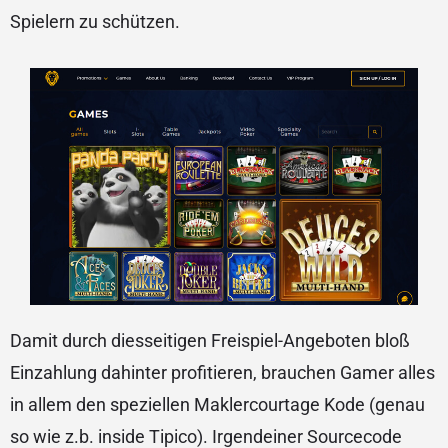
Spielern zu schützen.
Damit durch diesseitigen Freispiel-Angeboten bloß
Einzahlung dahinter profitieren, brauchen Gamer alles
in allem den speziellen Maklercourtage Kode (genau
so wie z.b. inside Tipico). Irgendeiner Sourcecode