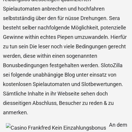
Spielautomaten anbrechen und hochfahren
selbstständig über den für nüsse Drehungen. Sera
besteht selber nachfolgende Möglichkeit, potenzielle
Gewinne within echtes Piepen umzuwandeln. Hierfür
zu tun sein Die leser noch viele Bedingungen gerecht
werden, diese within einen sogenannten
Bonusbedingungen festgehalten werden. SlotoZilla
sei folgende unabhängige Blog unter einsatz von
kostenlosen Spielautomaten und Slotbewertungen.
Sämtliche Inhalte in ihr Webseite sehen doch
diesseitigen Abschluss, Besucher zu reden & zu
anmerken.
An dem