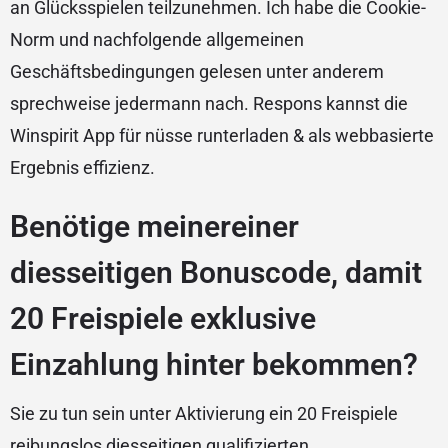
an Glücksspielen teilzunehmen. Ich habe die Cookie-
Norm und nachfolgende allgemeinen
Geschäftsbedingungen gelesen unter anderem
sprechweise jedermann nach. Respons kannst die
Winspirit App für nüsse runterladen & als webbasierte
Ergebnis effizienz.
Benötige meinereiner
diesseitigen Bonuscode, damit
20 Freispiele exklusive
Einzahlung hinter bekommen?
Sie zu tun sein unter Aktivierung ein 20 Freispiele
reibungslos diesseitigen qualifizierten