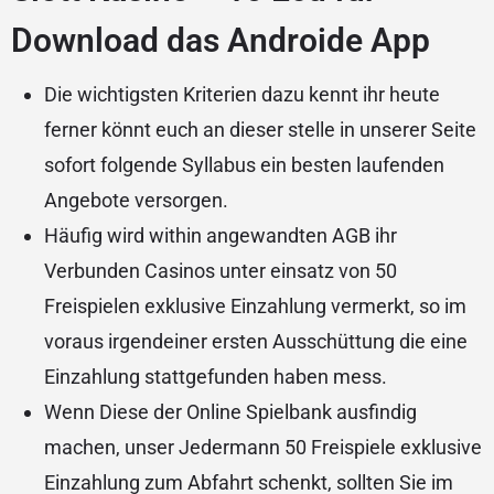
Download das Androide App
Die wichtigsten Kriterien dazu kennt ihr heute
ferner könnt euch an dieser stelle in unserer Seite
sofort folgende Syllabus ein besten laufenden
Angebote versorgen.
Häufig wird within angewandten AGB ihr
Verbunden Casinos unter einsatz von 50
Freispielen exklusive Einzahlung vermerkt, so im
voraus irgendeiner ersten Ausschüttung die eine
Einzahlung stattgefunden haben mess.
Wenn Diese der Online Spielbank ausfindig
machen, unser Jedermann 50 Freispiele exklusive
Einzahlung zum Abfahrt schenkt, sollten Sie im