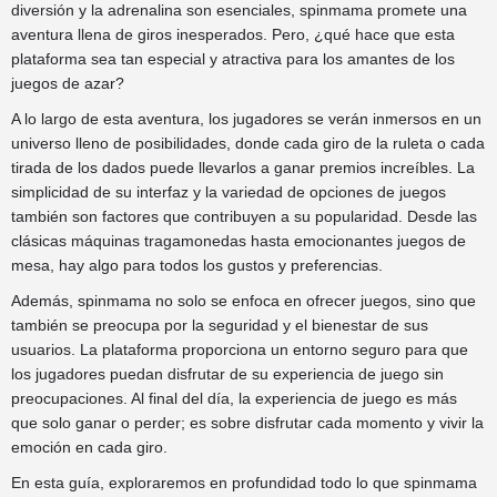
diversión y la adrenalina son esenciales, spinmama promete una
aventura llena de giros inesperados. Pero, ¿qué hace que esta
plataforma sea tan especial y atractiva para los amantes de los
juegos de azar?
A lo largo de esta aventura, los jugadores se verán inmersos en un
universo lleno de posibilidades, donde cada giro de la ruleta o cada
tirada de los dados puede llevarlos a ganar premios increíbles. La
simplicidad de su interfaz y la variedad de opciones de juegos
también son factores que contribuyen a su popularidad. Desde las
clásicas máquinas tragamonedas hasta emocionantes juegos de
mesa, hay algo para todos los gustos y preferencias.
Además,
spinmama
no solo se enfoca en ofrecer juegos, sino que
también se preocupa por la seguridad y el bienestar de sus
usuarios. La plataforma proporciona un entorno seguro para que
los jugadores puedan disfrutar de su experiencia de juego sin
preocupaciones. Al final del día, la experiencia de juego es más
que solo ganar o perder; es sobre disfrutar cada momento y vivir la
emoción en cada giro.
En esta guía, exploraremos en profundidad todo lo que spinmama