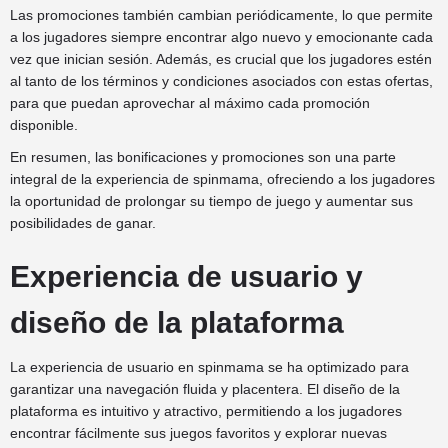
Las promociones también cambian periódicamente, lo que permite
a los jugadores siempre encontrar algo nuevo y emocionante cada
vez que inician sesión. Además, es crucial que los jugadores estén
al tanto de los términos y condiciones asociados con estas ofertas,
para que puedan aprovechar al máximo cada promoción
disponible.
En resumen, las bonificaciones y promociones son una parte
integral de la experiencia de spinmama, ofreciendo a los jugadores
la oportunidad de prolongar su tiempo de juego y aumentar sus
posibilidades de ganar.
Experiencia de usuario y
diseño de la plataforma
La experiencia de usuario en spinmama se ha optimizado para
garantizar una navegación fluida y placentera. El diseño de la
plataforma es intuitivo y atractivo, permitiendo a los jugadores
encontrar fácilmente sus juegos favoritos y explorar nuevas