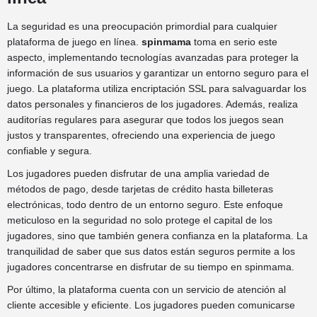
La seguridad es una preocupación primordial para cualquier
plataforma de juego en línea.
spinmama
toma en serio este
aspecto, implementando tecnologías avanzadas para proteger la
información de sus usuarios y garantizar un entorno seguro para el
juego. La plataforma utiliza encriptación SSL para salvaguardar los
datos personales y financieros de los jugadores. Además, realiza
auditorías regulares para asegurar que todos los juegos sean
justos y transparentes, ofreciendo una experiencia de juego
confiable y segura.
Los jugadores pueden disfrutar de una amplia variedad de
métodos de pago, desde tarjetas de crédito hasta billeteras
electrónicas, todo dentro de un entorno seguro. Este enfoque
meticuloso en la seguridad no solo protege el capital de los
jugadores, sino que también genera confianza en la plataforma. La
tranquilidad de saber que sus datos están seguros permite a los
jugadores concentrarse en disfrutar de su tiempo en spinmama.
Por último, la plataforma cuenta con un servicio de atención al
cliente accesible y eficiente. Los jugadores pueden comunicarse