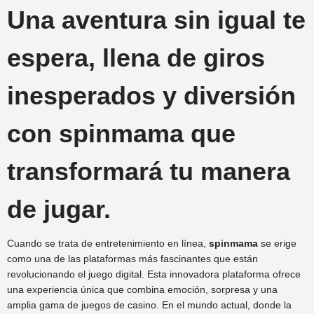
Una aventura sin igual te
espera, llena de giros
inesperados y diversión
con spinmama que
transformará tu manera
de jugar.
Cuando se trata de entretenimiento en línea,
spinmama
se erige
como una de las plataformas más fascinantes que están
revolucionando el juego digital. Esta innovadora plataforma ofrece
una experiencia única que combina emoción, sorpresa y una
amplia gama de juegos de casino. En el mundo actual, donde la