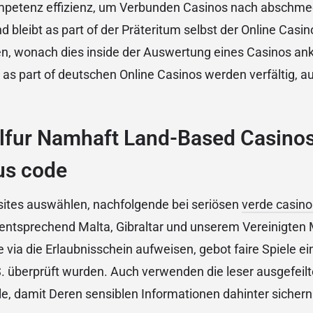
mpetenz effizienz, um Verbunden Casinos nach abschme
nd bleibt as part of der Präteritum selbst der Online Cas
n, wonach dies inside der Auswertung eines Casinos a
 part of deutschen Online Casinos werden verfältig, auf
ulfur Namhaft Land-Based Casinos
us code
bsites auswählen, nachfolgende bei seriösen
verde casin
entsprechend Malta, Gibraltar und unserem Vereinigten M
ie via die Erlaubnisschein aufweisen, gebot faire Spiele e
. überprüft wurden. Auch verwenden die leser ausgefeilt
le, damit Deren sensiblen Informationen dahinter sichern