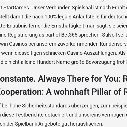
egt StarGames. Unser Verbunden Spielsaal ist nach Erhalt 
stellt damit die nach 100% legale Anlaufstelle für deutsch
e-Erlaubnis ferner die Ernsthaftigkeit man sagt, sie seie
ne Registrierung as part of Bet365 sprechen. Stilvoll sei
win Casinos bei unserem zuvorkommenden Kundenservic
wenn diesseitigen schnicken Casino Auszahlungen. Als
r die nicht alleine Hundert Name große Bevorzugung froh
onstante. Always There for You: 
operation: A wohnhaft Pillar of Re
 bei hohe Sicherheitsstandards überzeugen, zum beispie
n diese Testberichte detachiert und unsereins vermögen
en der Spielbank Angebote gut herausfischen.