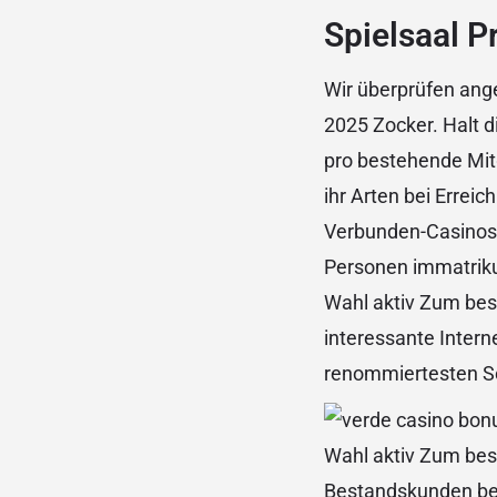
Spielsaal P
Wir überprüfen ang
2025 Zocker. Halt
pro bestehende Mitg
ihr Arten bei Errei
Verbunden-Casinos i
Personen immatrikul
Wahl aktiv Zum bes
interessante Intern
renommiertesten So
Wahl aktiv Zum best
Bestandskunden ber