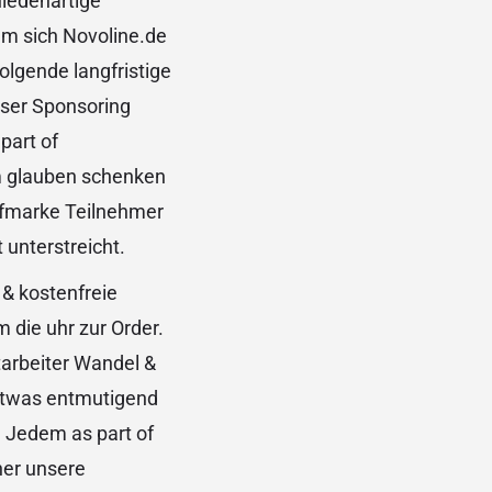
iedenartige
em sich Novoline.de
olgende langfristige
nser Sponsoring
part of
m glauben schenken
efmarke Teilnehmer
 unterstreicht.
 & kostenfreie
 die uhr zur Order.
tarbeiter Wandel &
 etwas entmutigend
 Jedem as part of
ner unsere