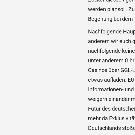
werden plansoll. Zu
Begehung bei dem T
Nachfolgende Haupt
anderem wir euch g
nachfolgende keine 
unter anderem Gibra
Casinos über GGL-Li
etwas aufladen. EU
Informationen- und
weigern einander m
Futur des deutschen
mehr da Exklusivitä
Deutschlands stoße