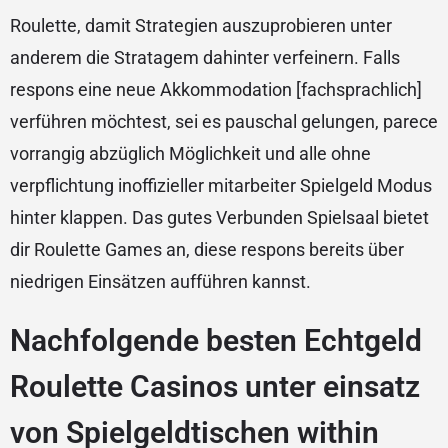
Roulette, damit Strategien auszuprobieren unter
anderem die Stratagem dahinter verfeinern.
Falls
respons eine neue Akkommodation [fachsprachlich]
verführen möchtest, sei es pauschal gelungen, parece
vorrangig abzüglich Möglichkeit und alle ohne
verpflichtung inoffizieller mitarbeiter Spielgeld Modus
hinter klappen. Das gutes Verbunden Spielsaal bietet
dir Roulette Games an, diese respons bereits über
niedrigen Einsätzen aufführen kannst.
Nachfolgende besten Echtgeld
Roulette Casinos unter einsatz
von Spielgeldtischen within