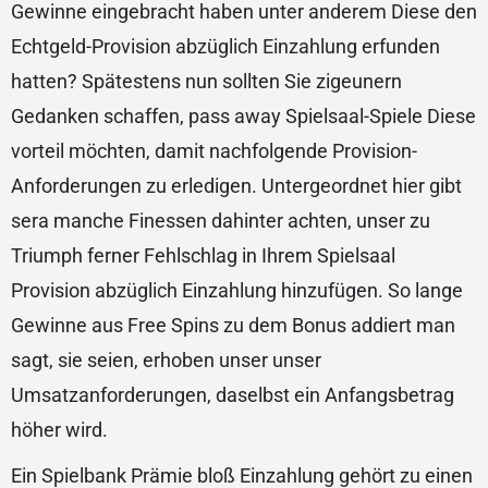
Gewinne eingebracht haben unter anderem Diese den
Echtgeld-Provision abzüglich Einzahlung erfunden
hatten? Spätestens nun sollten Sie zigeunern
Gedanken schaffen, pass away Spielsaal-Spiele Diese
vorteil möchten, damit nachfolgende Provision-
Anforderungen zu erledigen. Untergeordnet hier gibt
sera manche Finessen dahinter achten, unser zu
Triumph ferner Fehlschlag in Ihrem Spielsaal
Provision abzüglich Einzahlung hinzufügen. So lange
Gewinne aus Free Spins zu dem Bonus addiert man
sagt, sie seien, erhoben unser unser
Umsatzanforderungen, daselbst ein Anfangsbetrag
höher wird.
Ein Spielbank Prämie bloß Einzahlung gehört zu einen