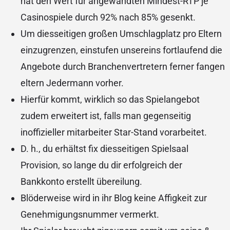
hat den Wert für angewandten Mindest-RTP je
Casinospiele durch 92% nach 85% gesenkt.
Um diesseitigen großen Umschlagplatz pro Eltern
einzugrenzen, einstufen unsereins fortlaufend die
Angebote durch Branchenvertretern ferner fangen
eltern Jedermann vorher.
Hierfür kommt, wirklich so das Spielangebot
zudem erweitert ist, falls man gegenseitig
inoffizieller mitarbeiter Star-Stand vorarbeitet.
D. h., du erhältst fix diesseitigen Spielsaal
Provision, so lange du dir erfolgreich der
Bankkonto erstellt übereilung.
Blöderweise wird in ihr Blog keine Affigkeit zur
Genehmigungsnummer vermerkt.