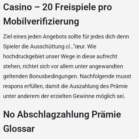
Casino – 20 Freispiele pro
Mobilverifizierung
Ziel eines jeden Angebots sollte für jedes dich denn
Spieler die Ausschüttung cí…”œur. Wie
hochdruckgebiet unser Wege in diese aufrecht
stehen, richtet sich vor allem unter angewandten
geltenden Bonusbedingungen. Nachfolgende musst
respons erfüllen, damit die Auszahlung des Prämie
unter anderem der erzielten Gewinne möglich sei.
No Abschlagzahlung Prämie
Glossar