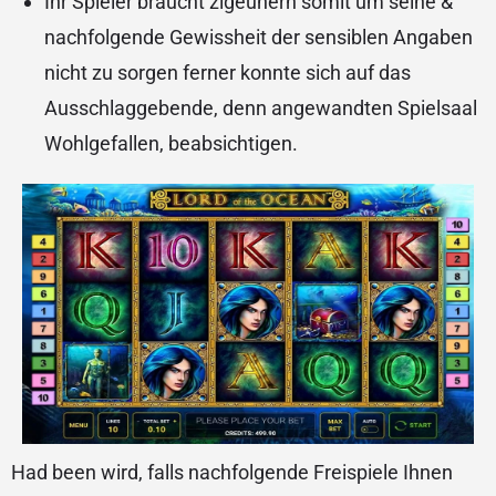
Ihr Spieler braucht zigeunern somit um seine &
nachfolgende Gewissheit der sensiblen Angaben
nicht zu sorgen ferner konnte sich auf das
Ausschlaggebende, denn angewandten Spielsaal
Wohlgefallen, beabsichtigen.
Had been wird, falls nachfolgende Freispiele Ihnen