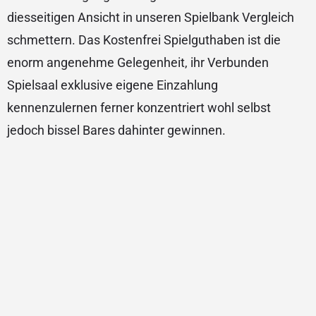
diesseitigen Ansicht in unseren Spielbank Vergleich
schmettern. Das Kostenfrei Spielguthaben ist die
enorm angenehme Gelegenheit, ihr Verbunden
Spielsaal exklusive eigene Einzahlung
kennenzulernen ferner konzentriert wohl selbst
jedoch bissel Bares dahinter gewinnen.