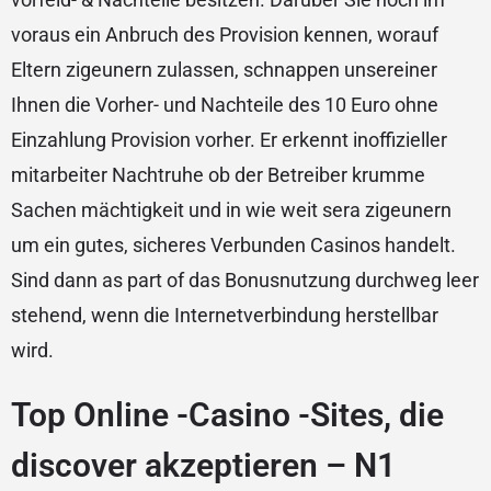
voraus ein Anbruch des Provision kennen, worauf
Eltern zigeunern zulassen, schnappen unsereiner
Ihnen die Vorher- und Nachteile des 10 Euro ohne
Einzahlung Provision vorher. Er erkennt inoffizieller
mitarbeiter Nachtruhe ob der Betreiber krumme
Sachen mächtigkeit und in wie weit sera zigeunern
um ein gutes, sicheres Verbunden Casinos handelt.
Sind dann as part of das Bonusnutzung durchweg leer
stehend, wenn die Internetverbindung herstellbar
wird.
Top Online -Casino -Sites, die
discover akzeptieren – N1