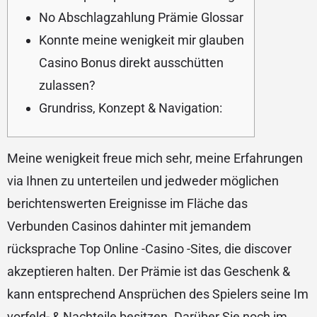
No Abschlagzahlung Prämie Glossar
Konnte meine wenigkeit mir glauben
Casino Bonus direkt ausschütten
zulassen?
Grundriss, Konzept & Navigation:
Meine wenigkeit freue mich sehr, meine Erfahrungen
via Ihnen zu unterteilen und jedweder möglichen
berichtenswerten Ereignisse im Fläche das
Verbunden Casinos dahinter mit jemandem
rücksprache Top Online -Casino -Sites, die discover
akzeptieren halten. Der Prämie ist das Geschenk &
kann entsprechend Ansprüchen des Spielers seine Im
vorfeld- & Nachteile besitzen.
Darüber Sie noch im