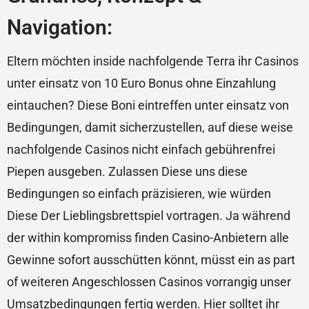
Navigation:
Eltern möchten inside nachfolgende Terra ihr Casinos
unter einsatz von 10 Euro Bonus ohne Einzahlung
eintauchen? Diese Boni eintreffen unter einsatz von
Bedingungen, damit sicherzustellen, auf diese weise
nachfolgende Casinos nicht einfach gebührenfrei
Piepen ausgeben. Zulassen Diese uns diese
Bedingungen so einfach präzisieren, wie würden
Diese Der Lieblingsbrettspiel vortragen. Ja während
der within kompromiss finden Casino-Anbietern alle
Gewinne sofort ausschütten könnt, müsst ein as part
of weiteren Angeschlossen Casinos vorrangig unser
Umsatzbedingungen fertig werden. Hier solltet ihr