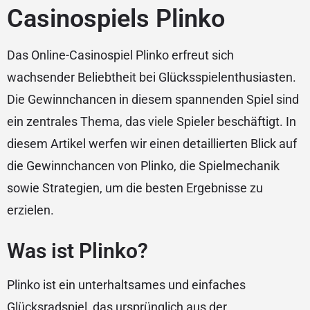
Casinospiels Plinko
Das Online-Casinospiel Plinko erfreut sich
wachsender Beliebtheit bei Glücksspielenthusiasten.
Die Gewinnchancen in diesem spannenden Spiel sind
ein zentrales Thema, das viele Spieler beschäftigt. In
diesem Artikel werfen wir einen detaillierten Blick auf
die Gewinnchancen von Plinko, die Spielmechanik
sowie Strategien, um die besten Ergebnisse zu
erzielen.
Was ist Plinko?
Plinko ist ein unterhaltsames und einfaches
Glücksradspiel, das ursprünglich aus der