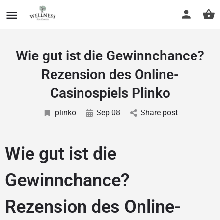
Wie gut ist die Gewinnchance?
Rezension des Online-
Casinospiels Plinko
plinko
Sep 08
Share post
Wie gut ist die
Gewinnchance?
Rezension des Online-