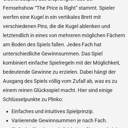
Fernsehshow “The Price is Right” stammt. Spieler
werfen eine Kugel in ein vertikales Brett mit
verschiedenen Pins, die die Kugel ablenken und
letztendlich in eines von mehreren möglichen Fächern
am Boden des Spiels fallen. Jedes Fach hat
unterschiedliche Gewinnsummen. Das Spiel
kombiniert einfache Spielregeln mit der Möglichkeit,
bedeutende Gewinne zu erzielen. Dabei hängt der
Ausgang des Spiels völlig vom Zufall ab, was es zu
einem reinen Glücksspiel macht. Hier sind einige
Schlüsselpunkte zu Plinko:
Einfaches und intuitives Spielprinzip.
Variierende Gewinnsummen je nach Fach.