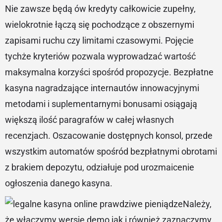
Nie zawsze będą ów kredyty całkowicie zupełny,
wielokrotnie łączą się pochodzące z obszernymi
zapisami ruchu czy limitami czasowymi. Pojęcie
tychże kryteriów pozwala wyprowadzać wartość
maksymalna korzyści spośród propozycje. Bezpłatne
kasyna nagradzające internautów innowacyjnymi
metodami i suplementarnymi bonusami osiągają
większą ilość paragrafów w całej własnych
recenzjach. Oszacowanie dostępnych konsol, przede
wszystkim automatów spośród bezpłatnymi obrotami
z brakiem depozytu, odziałuje pod urozmaicenie
ogłoszenia danego kasyna.
Należy,
że włączymy wersję demo jak i również zaznaczymy