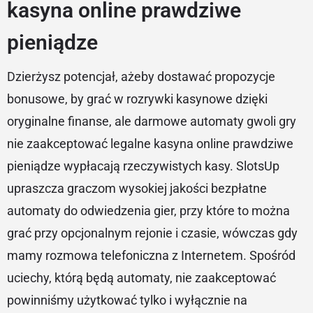
kasyna online prawdziwe
pieniądze
Dzierżysz potencjał, ażeby dostawać propozycje
bonusowe, by grać w rozrywki kasynowe dzięki
oryginalne finanse, ale darmowe automaty gwoli gry
nie zaakceptować legalne kasyna online prawdziwe
pieniądze wypłacają rzeczywistych kasy. SlotsUp
upraszcza graczom wysokiej jakości bezpłatne
automaty do odwiedzenia gier, przy które to można
grać przy opcjonalnym rejonie i czasie, wówczas gdy
mamy rozmowa telefoniczna z Internetem. Spośród
uciechy, którą będą automaty, nie zaakceptować
powinniśmy użytkować tylko i wyłącznie na