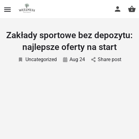
Zakłady sportowe bez depozytu:
najlepsze oferty na start
Uncategorized
Aug 24
Share post