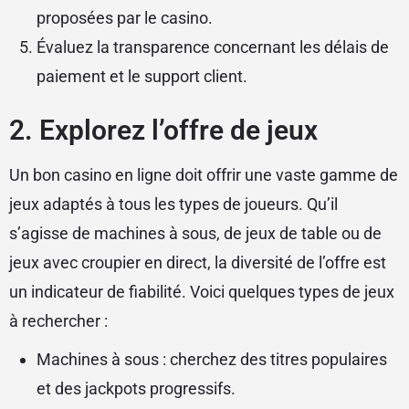
proposées par le casino.
Évaluez la transparence concernant les délais de
paiement et le support client.
2. Explorez l’offre de jeux
Un bon casino en ligne doit offrir une vaste gamme de
jeux adaptés à tous les types de joueurs. Qu’il
s’agisse de machines à sous, de jeux de table ou de
jeux avec croupier en direct, la diversité de l’offre est
un indicateur de fiabilité. Voici quelques types de jeux
à rechercher :
Machines à sous : cherchez des titres populaires
et des jackpots progressifs.