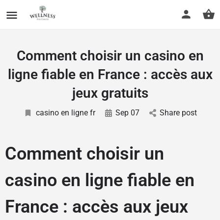
Comment choisir un casino en
ligne fiable en France : accès aux
jeux gratuits
casino en ligne fr
Sep 07
Share post
Comment choisir un
casino en ligne fiable en
France : accès aux jeux