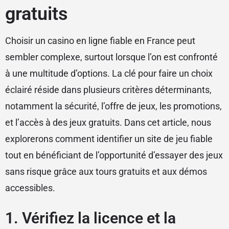
gratuits
Choisir un casino en ligne fiable en France peut
sembler complexe, surtout lorsque l’on est confronté
à une multitude d’options. La clé pour faire un choix
éclairé réside dans plusieurs critères déterminants,
notamment la sécurité, l’offre de jeux, les promotions,
et l’accès à des jeux gratuits. Dans cet article, nous
explorerons comment identifier un site de jeu fiable
tout en bénéficiant de l’opportunité d’essayer des jeux
sans risque grâce aux tours gratuits et aux démos
accessibles.
1. Vérifiez la licence et la