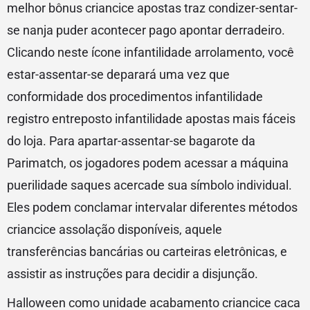
melhor bônus criancice apostas traz condizer-sentar-
se nanja puder acontecer pago apontar derradeiro.
Clicando neste ícone infantilidade arrolamento, você
estar-assentar-se deparará uma vez que
conformidade dos procedimentos infantilidade
registro entreposto infantilidade apostas mais fáceis
do loja. Para apartar-assentar-se bagarote da
Parimatch, os jogadores podem acessar a máquina
puerilidade saques acercade sua símbolo individual.
Eles podem conclamar intervalar diferentes métodos
criancice assolação disponíveis, aquele
transferências bancárias ou carteiras eletrônicas, e
assistir as instruções para decidir a disjunção.
Halloween como unidade acabamento criancice caca