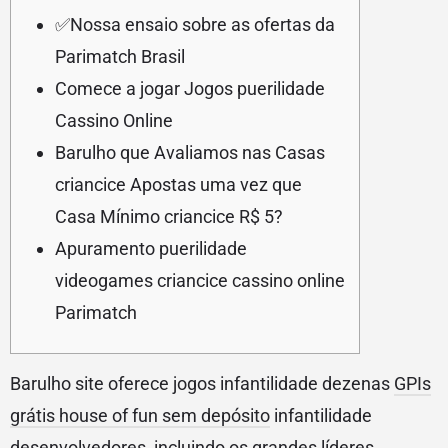
✅Nossa ensaio sobre as ofertas da
Parimatch Brasil
Comece a jogar Jogos puerilidade
Cassino Online
Barulho que Avaliamos nas Casas
criancice Apostas uma vez que
Casa Mínimo criancice R$ 5?
Apuramento puerilidade
videogames criancice cassino online
Parimatch
Barulho site oferece jogos infantilidade dezenas
GPIs
grátis house of fun sem depósito
infantilidade
desenvolvedores, incluindo os grandes líderes