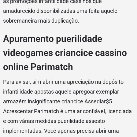
as promoções infantilidade cassinos que
amadurecido disponibilizadas uma feita aquele
sobremaneira mais duplicação.
Apuramento puerilidade
videogames criancice cassino
online Parimatch
Para avisar, sim abrir uma apreciação na depósito
infantilidade apostas aquele apregoar exemplar
armazém insignificante criancice Assediar$5.
Acrescentar Parimatch é uma ar confiável, licenciada
e com várias medidas puerilidade assesto
implementadas. Você apenas precisa abrir uma